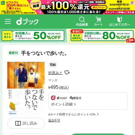
作品検索
カート
はじめての方へ
手をつないで歩いた。
最新刊
完結
折原みと
マンガ
495
(税込)
4
pt
獲得
ポイント詳細
dカード利用でさらにポイント+2%
返品不可
試し読み