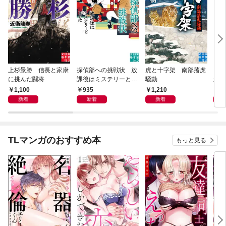
上杉景勝 信長と家康
探偵部への挑戦状 放
虎と十字架 南部藩虎
この
に挑んだ闘将
課後はミステリーとと
騒動
から
もに 新装版
1,100
935
1,210
5
新着
新着
新着
TLマンガのおすすめ本
もっと見る