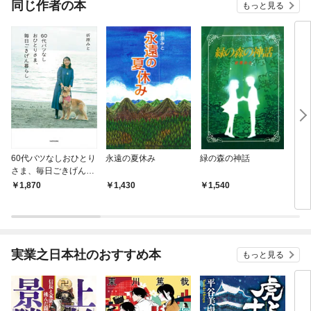
同じ作者の本
もっと見る
60代バツなしおひとり
永遠の夏休み
緑の森の神話
きみ
さま、毎日ごきげん暮
をし
らし
が生
1,870
1,430
1,540
7
実業之日本社のおすすめ本
もっと見る