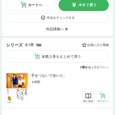
カートへ
今すぐ買う
作品をチェックする
作品情報へ
全1冊
シリーズ
お気に入り登録
完結
未購入巻をまとめて買う
1巻から
|
最新刊から
手をつないで歩いた。
495
試し読み
カートへ