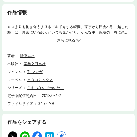
作品情報
キスよりも抱き合うよりもドキドキする瞬間。東京から田舎へ引っ越した
純子は、東京にいる恋人がいつも気がかり。そんな中、親友の千春に恋人
ができたのだが、その相手とは……!? 純子は自分自身の居場所を求めて
歩きだす……。折原みとが描く青春ラブストーリー!!
著者
折原みと
出版社
実業之日本社
ジャンル
TLマンガ
レーベル
ＭＢコミックス
シリーズ
手をつないで歩いた。
電子版配信開始日
2013/08/02
ファイルサイズ
34.72 MB
作品をシェアする