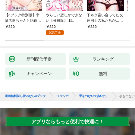
【dブック特別版】幸
やらしい恋しかできな
下ネタ言い合ってた友
「本
薄名器ちゃんと絶倫エ
い【分冊版】 1話
達同士の私たちが…一
なろ
リートくん むさぼりエ
晩中えっちしてる【TL
女が
220
220
220
2
ッチが甘すぎる（分冊
版】(1)
快感
試読フル
版） 【第1話】
た。
新刊配信予定
ランキング
キャンペーン
無料
漫画無料試し読みならdブック
TLマンガ
手をつないで歩いた。
手をつない
アプリならもっと便利で快適に！