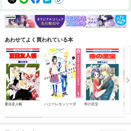
あわせてよく買われている本
夏目友人帳
ハニーレモンソーダ
帝の至宝
瞬き