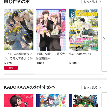
同じ作者の本
もっと見る
アイドルの再就職先に
上司と恋愛 ～男系大
小説Chara vol.54
塚森
ついて考えてみようか
家族物語～
979
682
880
1,
新着
KADOKAWAのおすすめ本
もっと見る