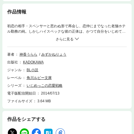
作品情報
初恋の相手・スペンサーと思わぬ形で再会し、恋仲にまでなった老舗ホテ
ル勤務の純。しかしハイスペックな彼の正体は、かつて自分をいじめてい
た初恋の彼の弟・ウォーレンだと知り…！？
著者
神香うらら
みずかねりょう
出版社
KADOKAWA
ジャンル
BL小説
レーベル
角川ルビー文庫
シリーズ
いじめっこの恋愛戦略
電子版配信開始日
2014/07/13
ファイルサイズ
3.64 MB
作品をシェアする