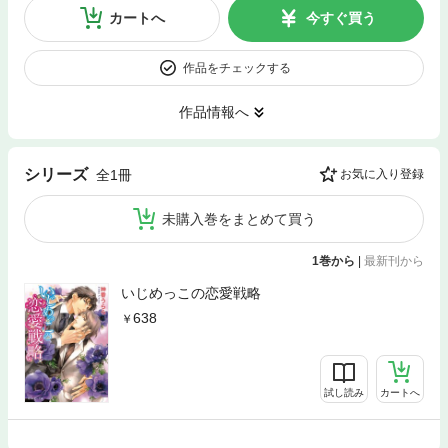
カートへ
今すぐ買う
作品をチェックする
作品情報へ
シリーズ
全1冊
お気に入り登録
未購入巻をまとめて買う
1巻から
|
最新刊から
いじめっこの恋愛戦略
638
試し読み
カートへ