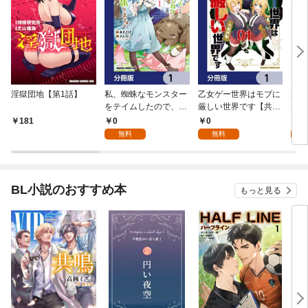
淫獄団地【第1話】
私、蜘蛛なモンスター
乙女ゲー世界はモブに
乙女
をテイムしたので、ス
厳しい世界です【共和
厳し
パイダーシルクで裁縫
国編】【分冊版】 1
国
0
0
8
181
を頑張ります！【分冊
無料
無料
試
版】 1
BL小説のおすすめ本
もっと見る