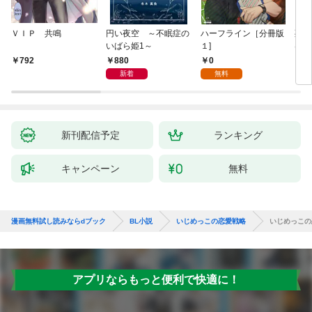
ＶＩＰ 共鳴
円い夜空 ～不眠症の
ハーフライン［分冊版
死に
いばら姫1～
１]
は、
験を
880
0
792
6
た。
新着
無料
新刊配信予定
ランキング
キャンペーン
無料
漫画無料試し読みならdブック
BL小説
いじめっこの恋愛戦略
いじめっこの
アプリならもっと便利で快適に！