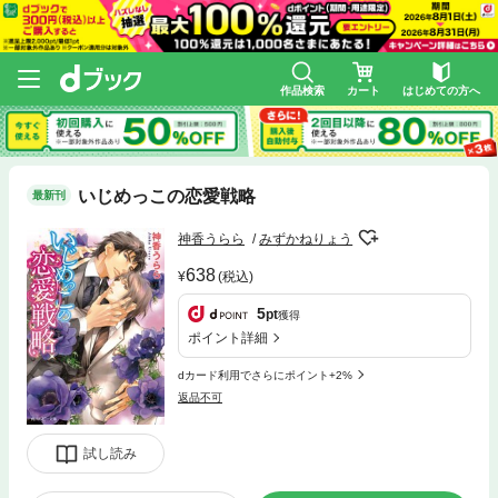
作品検索
カート
はじめての方へ
いじめっこの恋愛戦略
最新刊
神香うらら
みずかねりょう
638
(税込)
5
pt
獲得
ポイント詳細
dカード利用でさらにポイント+2%
返品不可
試し読み