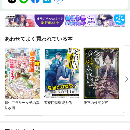
あわせてよく買われている本
転生アラサー女子の異
警視庁特殊能力係
後宮の検屍女官
憑依
世改活