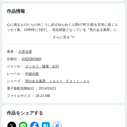
作品情報
心に残るものたちの向こうに必ずゆらめく人間の“死”の影を甘美に描くエ
ッセイ集。1999年に刊行し、現在絶版となっている『死のある風景』に、
同シリーズの単行本から夫人の久世朋子氏セレクトの作品と未収録原稿２
作を追加。さらに北川健次氏の新作ビジュアルも追加した完全版。
著者
久世光彦
出版社
KADOKAWA
ジャンル
エッセイ・随筆・紀行
レーベル
中経出版
シリーズ
死のある風景 Ｌａｓｔ Ｅｄｉｔｉｏｎ
電子版配信開始日
2014/10/21
ファイルサイズ
28.21 MB
作品をシェアする