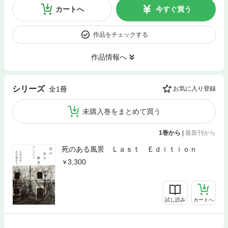
カートへ
今すぐ買う
作品をチェックする
作品情報へ
シリーズ
全1冊
お気に入り登録
未購入巻をまとめて買う
1巻から
|
最新刊から
死のある風景 Ｌａｓｔ Ｅｄｉｔｉｏｎ
3,300
試し読み
カートへ