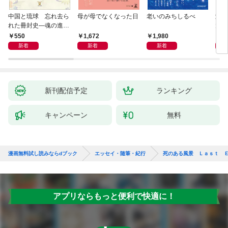
中国と琉球 忘れ去ら
母が母でなくなった日
老いのみちしるべ
激闘
れた冊封史―魂の進化
大然
―
ップ
550
1,672
1,980
2
新着
新着
新着
新刊配信予定
ランキング
キャンペーン
無料
漫画無料試し読みならdブック
エッセイ・随筆・紀行
死のある風景 Ｌａｓｔ 
アプリならもっと便利で快適に！