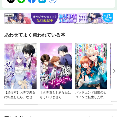
あわせてよく買われている本
【単行本】おデブ悪女
【タテヨミ】あなたは
バッドエンド目前のヒ
【タ
に転生したら、なぜか
もういりません
ロインに転生した私、
リ〜
ラスボス王子様に執着
今世では恋愛するつも
されています
りがチートな兄が離し
てくれません！？@C
OMIC