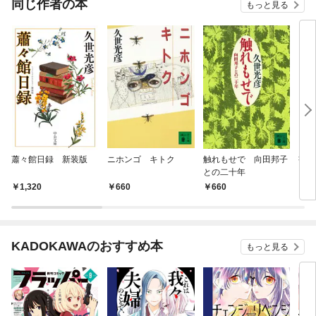
同じ作者の本
もっと見る
蕭々館日録 新装版
ニホンゴ キトク
触れもせで 向田邦子
書林
との二十年
1,320
660
660
1,
KADOKAWAのおすすめ本
もっと見る