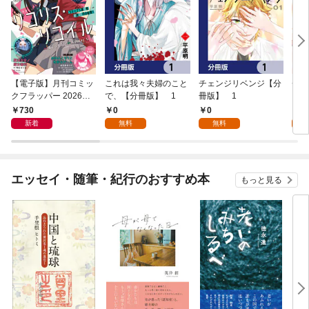
【電子版】月刊コミッ
これは我々夫婦のこと
チェンジリベンジ【分
チェ
クフラッパー 2026年9
で、【分冊版】 1
冊版】 1
月号
730
0
0
7
新着
無料
無料
試
エッセイ・随筆・紀行のおすすめ本
もっと見る