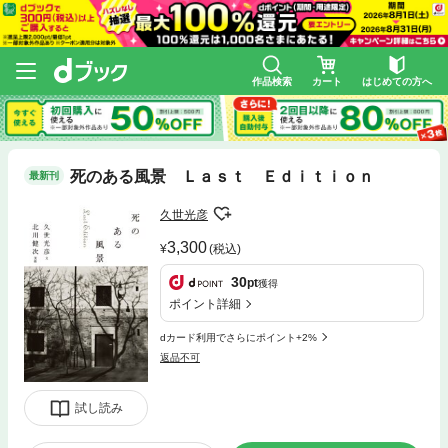
作品検索
カート
はじめての方へ
死のある風景 Ｌａｓｔ Ｅｄｉｔｉｏｎ
最新刊
久世光彦
3,300
(税込)
30
pt
獲得
ポイント詳細
dカード利用でさらにポイント+2%
返品不可
試し読み