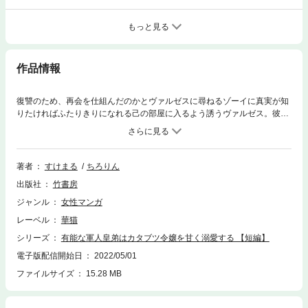
もっと見る
作品情報
復讐のため、再会を仕組んだのかとヴァルゼスに尋ねるゾーイに真実が知
りたければふたりきりになれる己の部屋に入るよう誘うヴァルゼス。彼の
言葉に乗り訪れたそこでゾーイが聞かされたのはまさかの再告白宣言で―
――!?!?!?
著者
すけまる
ちろりん
出版社
竹書房
ジャンル
女性マンガ
レーベル
華猫
シリーズ
有能な軍人皇弟はカタブツ令嬢を甘く溺愛する 【短編】
電子版配信開始日
2022/05/01
ファイルサイズ
15.28 MB