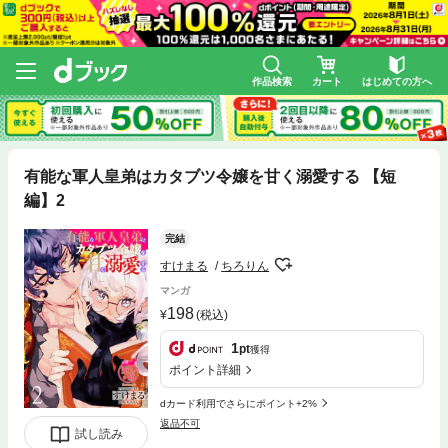
作品検索
カート
はじめての方へ
有能な軍人皇弟はカタブツ令嬢を甘く溺愛する 【短
編】2
完結
すけまる
ちろりん
マンガ
198
(税込)
1
pt
獲得
ポイント詳細
dカード利用でさらにポイント+2%
返品不可
試し読み