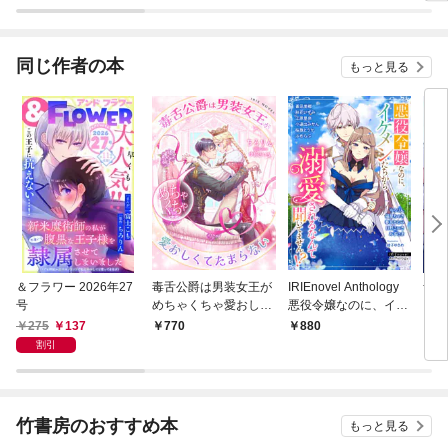
とりさま希望の令嬢で
すが、不仲な騎士が離
してくれません！～
同じ作者の本
もっと見る
＆フラワー 2026年27
毒舌公爵は男装女王が
IRIEnovel Anthology
青の
号
めちゃくちゃ愛おしく
悪役令嬢なのに、イケ
いく
てたまらない
メンたちから溺愛され
られ
275
137
770
880
6
るなんて聞いてませ
版】
割引
ん！？
竹書房のおすすめ本
もっと見る