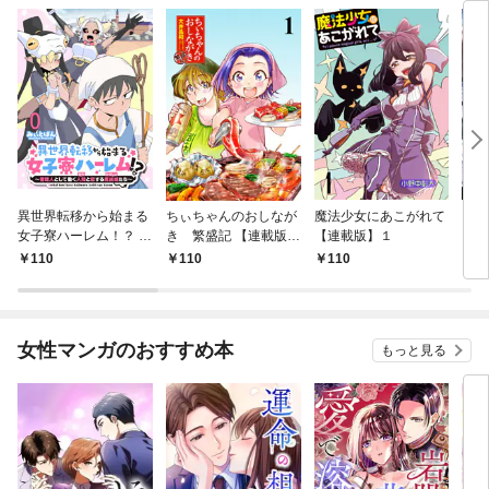
異世界転移から始まる
ちぃちゃんのおしなが
魔法少女にあこがれて
ガー
女子寮ハーレム！？ ～
き 繁盛記 【連載版】
【連載版】１
ィー
管理人として働く人間
１
110
110
110
1
と恋する魔族娘たち～
【連載版】０
女性マンガのおすすめ本
もっと見る