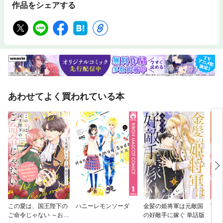
作品をシェアする
あわせてよく買われている本
この愛は、国王陛下の
ハニーレモンソーダ
金髪の姫将軍は元敵国
宮廷
ご命令じゃない ～おひ
の好敵手に嫁ぐ 単話版
ック