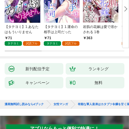
【タテヨミ】1.あなた
【タテヨミ】1.運命の
岩肌の花嫁は愛で溶か
愛し
はもういりません
相手は上司だった
される 1巻
い 
71
71
1
363
タテヨミ
試読フル
タテヨミ
試読フル
試
新刊配信予定
ランキング
キャンペーン
無料
漫画無料試し読みならdブック
女性マンガ
有能な軍人皇弟はカタブツ令嬢を甘く溺
アプリならもっと便利で快適に！