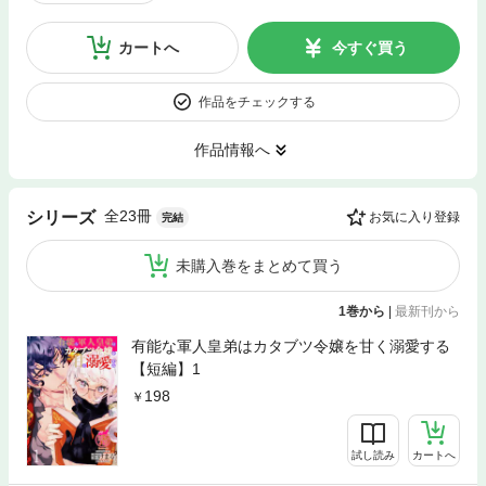
カートへ
今すぐ買う
作品をチェックする
作品情報へ
全23冊
シリーズ
お気に入り登録
完結
未購入巻をまとめて買う
1巻から
|
最新刊から
有能な軍人皇弟はカタブツ令嬢を甘く溺愛する
【短編】1
198
試し読み
カートへ