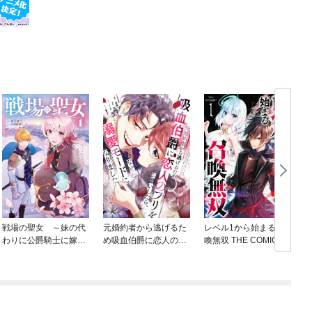
戦場の聖女 ～妹の代
元婚約者から逃げるた
レベル1から始まる召
わりに公爵騎士に嫁ぐ
め吸血伯爵に恋人のフ
喚無双 THE COMIC
ことになりましたが、
リをお願いしたら、な
今は幸せです～
ぜか溺愛モードになり
ました