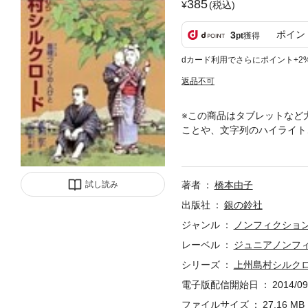
385
(税込)
ポイン
3
pt
獲得
dカード利用でさらにポイント+2
返品不可
※この商品はタブレットなど
ことや、文字列のハイライト
件と果敢に取り組み、世界的
試し読み
著者
橋本由子
出版社
銀の鈴社
ジャンル
ノンフィクショ
レーベル
ジュニアノンフ
シリーズ
上州島村シルク
電子版配信開始日
2014/09
ファイルサイズ
27.16 MB