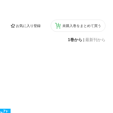
お気に入り登録
未購入巻をまとめて買う
1巻から
|
最新刊から