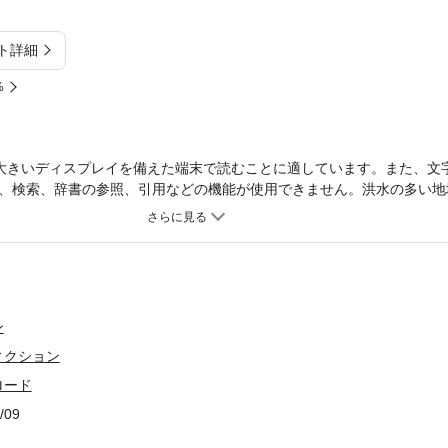
ト詳細
%
大きいディスプレイを備えた端末で読むことに適しています。また、文
、検索、辞書の参照、引用などの機能が使用できません。洪水の多い地
な養蚕業を築き上げた一人の若者の物語。舞台の上州は、富岡製糸場が
ン
ィクション
ロード
/09