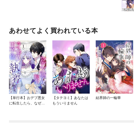
あわせてよく買われている本
【単行本】おデブ悪女
【タテヨミ】あなたは
結界師の一輪華
に転生したら、なぜか
もういりません
ラスボス王子様に執着
されています