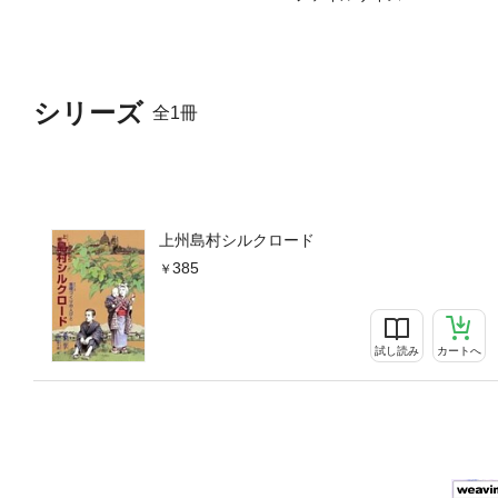
シリーズ
全1冊
上州島村シルクロード
385
試し読み
カートへ