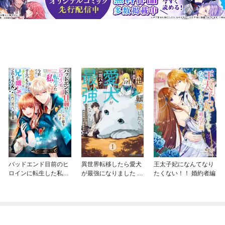
バッドエンド目前のヒ
異世界転移したら愛犬
王太子妃になんてなり
ロインに転生した私、
が最強になりました ～
たくない！！ 婚約者編
今世では恋愛するつも
シルバーフェンリルと
りがチートな兄が離し
俺が異世界暮らしを始
てくれません！？@C
めたら～ THE COMIC
OMIC