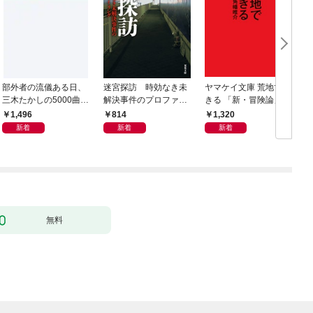
部外者の流儀ある日、
迷宮探訪 時効なき未
ヤマケイ文庫 荒地で生
三木たかしの5000曲を
解決事件のプロファイ
きる 「新・冒険論」改
託されたぼくは、いか
リング
訂
1,496
814
1,320
にしてその価値を最大
新着
新着
新着
化したか
無料