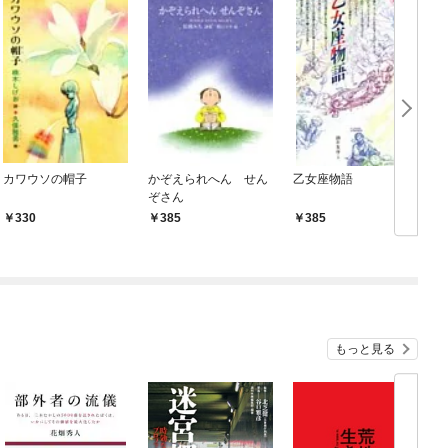
カワウソの帽子
かぞえられへん せん
乙女座物語
ぞさん
330
385
385
もっと見る