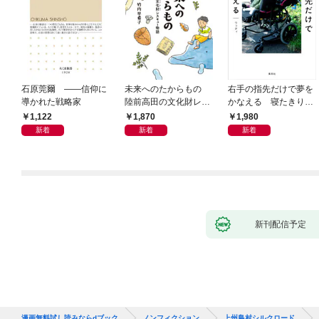
石原莞爾 ――信仰に
未来へのたからもの
右手の指先だけで夢を
導かれた戦略家
陸前高田の文化財レス
かなえる 寝たきり系
キュー物語
男子ウッディの日々
1,122
1,870
1,980
新着
新着
新着
新刊配信予定
漫画無料試し読みならdブック
ノンフィクション
上州島村シルクロード