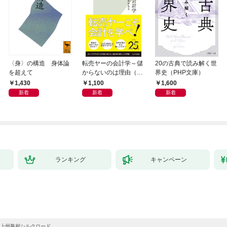
〈身〉の構造 身体論
転売ヤーの会計学～儲
20の古典で読み解く世
を超えて
からないのは理由（わ
界史（PHP文庫）
け）がある～
1,430
1,100
1,600
新着
新着
新着
ランキング
キャンペーン
上州島村シルクロード