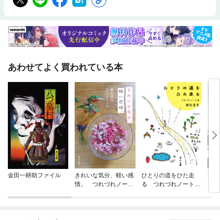
あわせてよく買われている本
金田一耕助ファイル
きれいな気分、軽い感
ひとりの道をひた走
ひと
情。 つれづれノート
る つれづれノート
作る
（44）
（45）
(46)