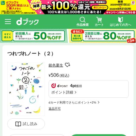
作品検索
カート
はじめての方へ
つれづれノート（２）
銀色夏生
506
(税込)
4
pt
獲得
ポイント詳細
dカード利用でさらにポイント+2%
返品不可
試し読み