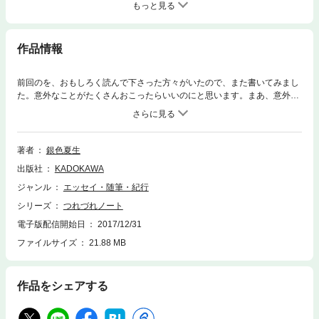
もっと見る
作品情報
前回のを、おもしろく読んで下さった方々がいたので、また書いてみまし
た。意外なことがたくさんおこったらいいのにと思います。まあ、意外で
なくても、なるほどなあということでもいいです。――著者
著者
銀色夏生
出版社
KADOKAWA
ジャンル
エッセイ・随筆・紀行
シリーズ
つれづれノート
電子版配信開始日
2017/12/31
ファイルサイズ
21.88 MB
作品をシェアする