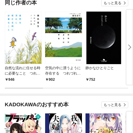
同じ作者の本
もっと見る
自然な流れに任せる時
空気の中に漂うように
静かなひとりごと
力を
に必要なこと つれづ
存在する つれづれノ
れノート(49)
ート(48)
946
902
752
9
KADOKAWAのおすすめ本
もっと見る