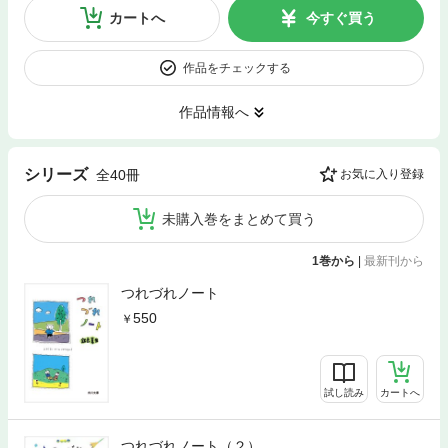
カートへ
今すぐ買う
作品をチェックする
作品情報へ
シリーズ
全40冊
お気に入り登録
未購入巻をまとめて買う
1巻から
|
最新刊から
つれづれノート
550
試し読み
カートへ
つれづれノート（２）