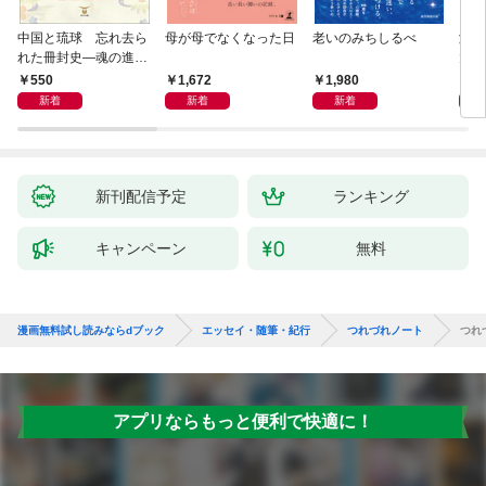
中国と琉球 忘れ去ら
母が母でなくなった日
老いのみちしるべ
激闘
れた冊封史―魂の進化
大然
―
ップ
550
1,672
1,980
2
新着
新着
新着
新刊配信予定
ランキング
キャンペーン
無料
漫画無料試し読みならdブック
エッセイ・随筆・紀行
つれづれノート
つれ
アプリならもっと便利で快適に！