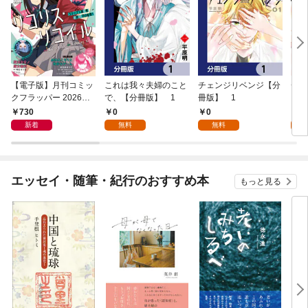
【電子版】月刊コミッ
これは我々夫婦のこと
チェンジリベンジ【分
チェ
クフラッパー 2026年9
で、【分冊版】 1
冊版】 1
月号
730
0
0
7
新着
無料
無料
試
エッセイ・随筆・紀行のおすすめ本
もっと見る