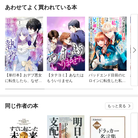
あわせてよく買われている本
【単行本】おデブ悪女
【タテヨミ】あなたは
バッドエンド目前のヒ
結界
に転生したら、なぜか
もういりません
ロインに転生した私、
ラスボス王子様に執着
今世では恋愛するつも
されています
りがチートな兄が離し
てくれません！？@C
OMIC
同じ作者の本
もっと見る