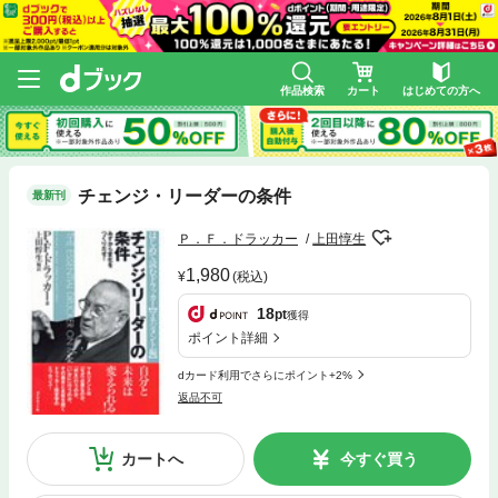
作品検索
カート
はじめての方へ
チェンジ・リーダーの条件
最新刊
Ｐ．Ｆ．ドラッカー
上田惇生
1,980
(税込)
18
pt
獲得
ポイント詳細
dカード利用でさらにポイント+2%
返品不可
カートへ
今すぐ買う