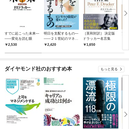
すでに起こった未来―
明日を支配するもの―
［英和対訳］ 決定版
賢人
――変化を読む眼
――２１世紀のマネジ
ドラッカー名言集
メント革命
2,530
2,420
1,650
1,
ダイヤモンド社のおすすめ本
もっと見る