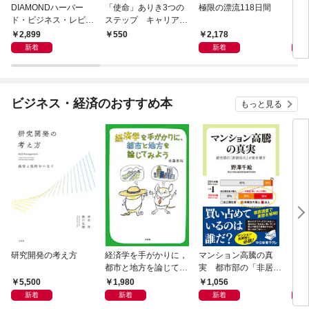
DIAMONDハーバー
「使命」ありき3つの
極限の漂流118日間
この
ド・ビジネス・レビュ
ステップ キャリアの
ー 2026年9月号 特集
成功とは何か
2,899
2,178
1,
550
「上司をマネジメント
新着
新着
する」
ビジネス・経済のおすすめ本
もっと見る
研究開発の考え方
経済学を手がかりに，
マンション高騰の真
リー
都市と地方を論じてみ
実 都市部の「非居住
「も
よう
化」が街を壊す
然と
5,500
1,980
1,056
2,
イン
新着
新着
新着
果を