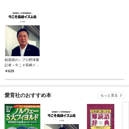
柏英樹の～プロ野球番
記者～今こそ長嶋イズ
ムを
629
愛育社のおすすめ本
もっと見る