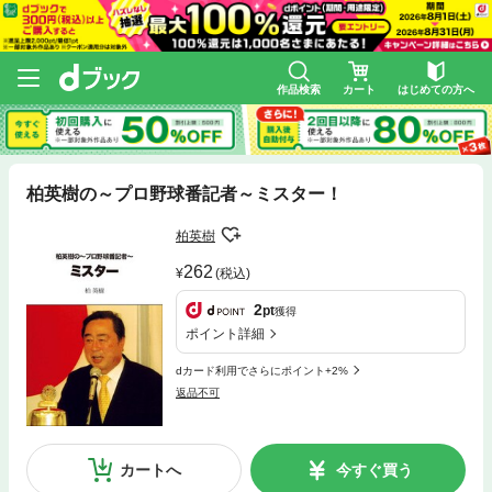
作品検索
カート
はじめての方へ
柏英樹の～プロ野球番記者～ミスター！
柏英樹
262
(税込)
2
pt
獲得
ポイント詳細
dカード利用でさらにポイント+2%
返品不可
カートへ
今すぐ買う