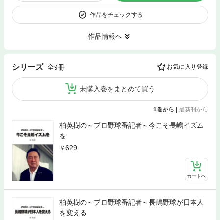
作品をチェックする
作品情報へ
シリーズ
全9冊
お気に入り登録
未購入巻をまとめて買う
1巻から
|
最新刊から
柏英樹の～プロ野球番記者～今こそ長嶋イズム
を
629
カートへ
柏英樹の～プロ野球番記者～長嶋野球が日本人
を変える