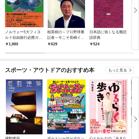
ノルウェー5大フィヨ
柏英樹の～プロ野球番
日本語に強くなる難読
雲南
ルド自由旅行必携ガイ
記者～今こそ長嶋イズ
語辞典
ドブック
ムを
1,980
629
524
5
スポーツ・アウトドアのおすすめ本
もっと見る
感動建築
ボートレーサーポケッ
心とからだの「歩きた
剣道