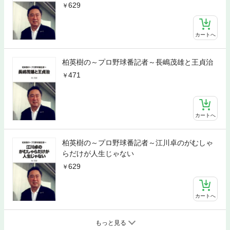
629
カートへ
柏英樹の～プロ野球番記者～長嶋茂雄と王貞治
471
カートへ
柏英樹の～プロ野球番記者～江川卓のがむしゃ
らだけが人生じゃない
629
カートへ
もっと見る