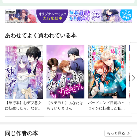
あわせてよく買われている本
【単行本】おデブ悪女
【タテヨミ】あなたは
バッドエンド目前のヒ
結界
に転生したら、なぜか
もういりません
ロインに転生した私、
ラスボス王子様に執着
今世では恋愛するつも
されています
りがチートな兄が離し
てくれません！？@C
OMIC
同じ作者の本
もっと見る