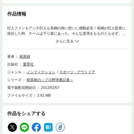
作品情報
巨人ファンもアンチ巨人も長嶋の熱い想いに感動必至！長嶋が巨人監督に
就任した時、チームは下り坂にあった。そんな逆境をもものともせず、た
ぎる情熱で明るくチームをまとめ、若手選手を育て、ファンを楽しませる
長嶋茂雄。あの時、長嶋は何を考えたのか、そこに貫かれた想いは何であ
ったか。長嶋番記者23年の著者だけが知り得る中間管理職・長嶋茂雄の栄
光と苦悩。これは、全国の野球ファンとミスターに捧げる渾身のオマージ
著者
柏英樹
ュである。プロ野球番記者柏英樹が見続けた往年の名選手達の生き様につ
出版社
愛育社
いて描いた名著が電子で復刻!!
ジャンル
ノンフィクション
スポーツ・アウトドア
シリーズ
柏英樹の～プロ野球番記者～
電子版配信開始日
2012/02/07
ファイルサイズ
2.61 MB
作品をシェアする