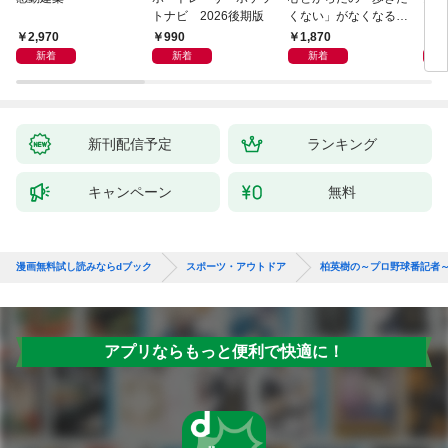
トナビ 2026後期版
くない」がなくなる
らせん流 ゆるらく歩
2,970
990
1,870
1,
き
新着
新着
新着
新刊配信予定
ランキング
キャンペーン
無料
漫画無料試し読みならdブック
スポーツ・アウトドア
柏英樹の～プロ野球番記者
アプリならもっと便利で快適に！