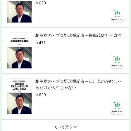
629
カートへ
柏英樹の～プロ野球番記者～長嶋茂雄と王貞治
471
カートへ
柏英樹の～プロ野球番記者～江川卓のがむしゃ
らだけが人生じゃない
629
カートへ
もっと見る