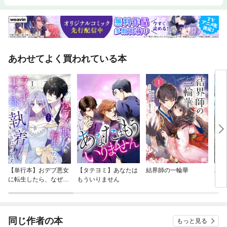
あわせてよく買われている本
【単行本】おデブ悪女
【タテヨミ】あなたは
結界師の一輪華
バッ
に転生したら、なぜか
もういりません
ロイ
ラスボス王子様に執着
今世
されています
りが
てく
OMI
同じ作者の本
もっと見る