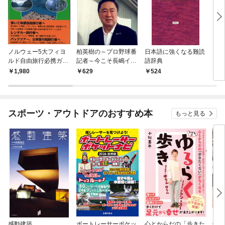
ノルウェー5大フィヨ
柏英樹の～プロ野球番
日本語に強くなる難読
雲南
ルド自由旅行必携ガイ
記者～今こそ長嶋イズ
語辞典
ドブック
ムを
1,980
629
524
5
スポーツ・アウトドアのおすすめ本
もっと見る
感動建築
ボートレーサーポケッ
心とからだの「歩きた
剣道