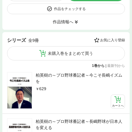
作品をチェックする
作品情報へ
シリーズ
全9冊
お気に入り登録
未購入巻をまとめて買う
1巻から
|
最新刊から
柏英樹の～プロ野球番記者～今こそ長嶋イズム
を
629
カートへ
柏英樹の～プロ野球番記者～長嶋野球が日本人
を変える