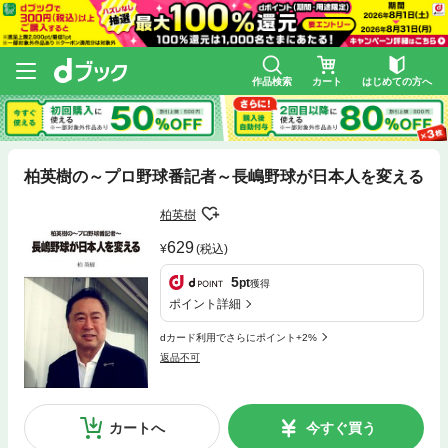
作品検索
カート
はじめての方へ
柏英樹の～プロ野球番記者～長嶋野球が日本人を変える
柏英樹
629
(税込)
5
pt
獲得
ポイント詳細
dカード利用でさらにポイント+2%
返品不可
カートへ
今すぐ買う