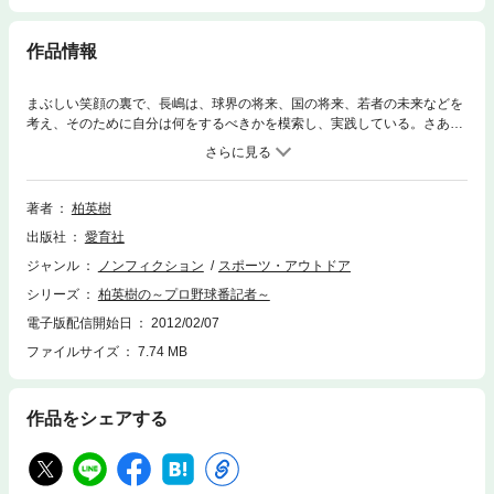
作品情報
まぶしい笑顔の裏で、長嶋は、球界の将来、国の将来、若者の未来などを
考え、そのために自分は何をするべきかを模索し、実践している。さあ、
長嶋茂雄をもっとよく見よう。そのさわやかな生き方に触れるだけで、思
わず顔がほころび、きっと生きる勇気、不思議な力がこみ上げてくるはず
である。プロ野球番記者柏英樹が見続けた往年の名選手達の生き様につい
て描いた名著が電子で復刻!!
著者
柏英樹
出版社
愛育社
ジャンル
ノンフィクション
スポーツ・アウトドア
シリーズ
柏英樹の～プロ野球番記者～
電子版配信開始日
2012/02/07
ファイルサイズ
7.74 MB
作品をシェアする