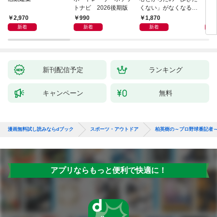
トナビ 2026後期版
くない」がなくなる
らせん流 ゆるらく歩
2,970
990
1,870
1,
き
新着
新着
新着
新刊配信予定
ランキング
キャンペーン
無料
漫画無料試し読みならdブック
スポーツ・アウトドア
柏英樹の～プロ野球番記者
アプリならもっと便利で快適に！