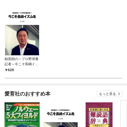
柏英樹の～プロ野球番
記者～今こそ長嶋イズ
ムを
629
愛育社のおすすめ本
もっと見る