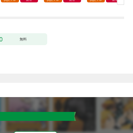
（コミック） 1
ク
無料