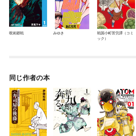
呪術廻戦
みゆき
戦国小町苦労譚（コミ
ック）
同じ作者の本