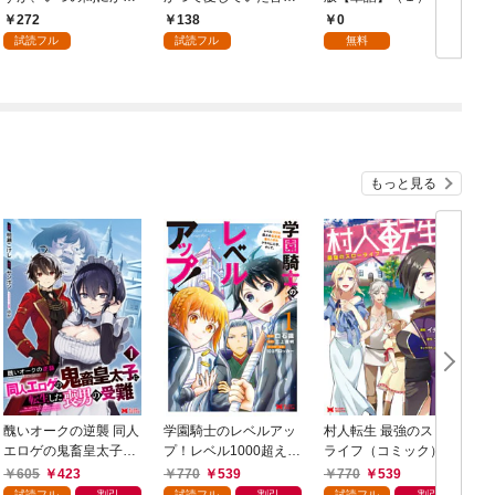
嫁として溺愛されてい
まへ 私のことなどお忘
272
138
0
ます【単話】（１）
れですか？～【単話】
試読フル
試読フル
無料
（１）
もっと見る
醜いオークの逆襲 同人
学園騎士のレベルアッ
村人転生 最強のスロー
エロゲの鬼畜皇太子に
プ！レベル1000超えの
ライフ（コミック） 1
転生した喪男の受難
転生者、落ちこぼれク
605
423
770
539
770
539
（コミック） 1
ラスに入学。そして、
試読フル
割引
試読フル
割引
試読フル
割引