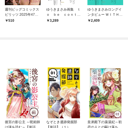
週刊ビッグコミックス
ゆうきまさみ画集 ｔ
ゆうきまさみロングイ
ピリッツ 2025年47号
ｏ ｂｅ ｃｏｎｔｉ
ンタビュー ＷＩＴＨ
【デジタル版限定グラ
ｎｕｅｄ．
Ａ ＬＩＴＴＬＥ Ｂ
510
3,289
2,409
ビア増量｢大野真依 fro
ＩＴ ＯＦ ＬＵＣＫ
m きみとバンド」】
（2025年10月20日発
売号）
後宮の影公主 ～呪術師
なぞとき遺跡発掘部
皇弟殿下の薬湯妃～初
は謎を読む～【単話】
【単話】（１）
恋の人との駆け落ち先