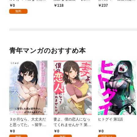
～【単話】（１）
話】（１）
ンスターのミスコン無
0
118
237
双～【単話】（１）
無料
青年マンガのおすすめ本
３か月なら、大丈夫だ
妻よ、僕の恋人になっ
ヒトグイ 第1話
と思ってた。～留学し
てくれませんか？ 第1
た僕の留守中に、一途
話
0
0
0
な彼女が汚されるまで
無料
無料
試読フル