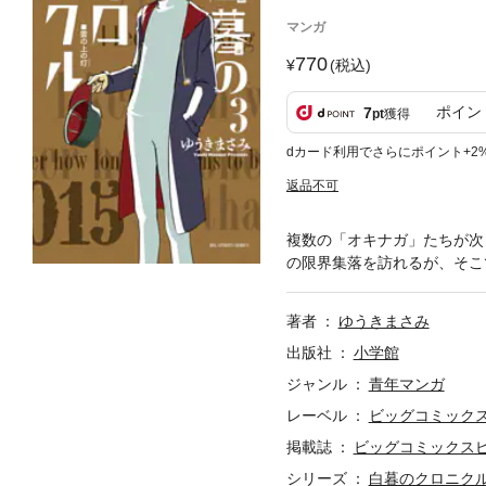
マンガ
770
(税込)
ポイン
7
pt
獲得
dカード利用でさらにポイント+2
返品不可
複数の「オキナガ」たちが次
の限界集落を訪れるが、そこ
著者
ゆうきまさみ
出版社
小学館
ジャンル
青年マンガ
レーベル
ビッグコミック
掲載誌
ビッグコミックス
シリーズ
白暮のクロニク