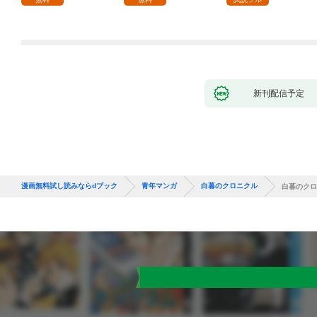
～ 1話
新刊配信予定
漫画無料試し読みならdブック
青年マンガ
白暮のクロニクル
白暮のクロ