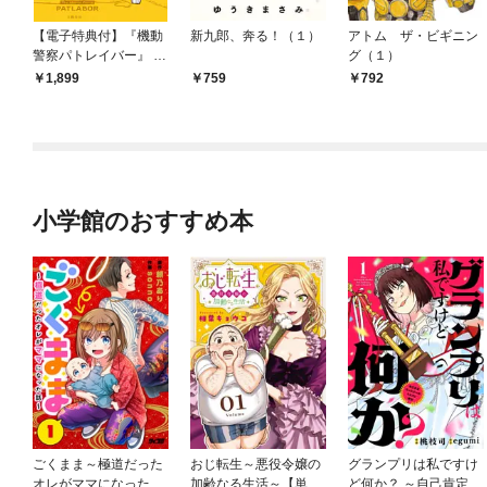
【電子特典付】『機動
新九郎、奔る！（１）
アトム ザ・ビギニン
警察パトレイバー』 寿
グ（１）
司屋の後藤
1,899
759
792
小学館のおすすめ本
ごくまま～極道だった
おじ転生～悪役令嬢の
グランプリは私ですけ
オレがママになった話
加齢なる生活～【単
ど何か？ ～自己肯定モ