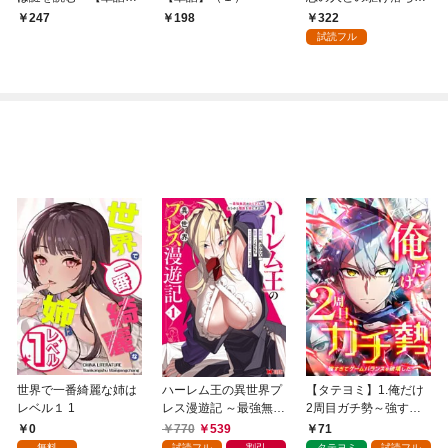
（１）
は後宮でした～【単
322
247
198
話】（１）
試読フル
世界で一番綺麗な姉は
ハーレム王の異世界プ
【タテヨミ】1.俺だけ
レベル１ 1
レス漫遊記 ～最強無双
2周目ガチ勢～強すぎ
のおじさんはあらゆる
てゲームバランスを破
0
770
539
71
種族を嫁にする～（コ
壊した～
無料
試読フル
割引
タテヨミ
試読フル