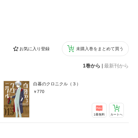
お気に入り登録
未購入巻をまとめて買う
1巻から
|
最新刊から
白暮のクロニクル（３）
770
1冊無料
カートへ