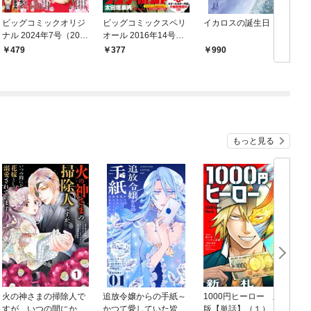
ビッグコミックオリジ
ビッグコミックスペリ
イカロスの誕生日
月
ナル 2024年7号（202
オール 2016年14号（2
1
4年3月19日発売)
016年6月24日発売）
479
377
990
もっと見る
火の神さまの掃除人で
追放令嬢からの手紙～
1000円ヒーロー 新札
D
すが、いつの間にか花
かつて愛していた皆さ
版【単話】（１）
9