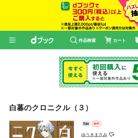
作品検索
カート
白暮のクロニクル（３）
完結
無料
ゆうきまさみ