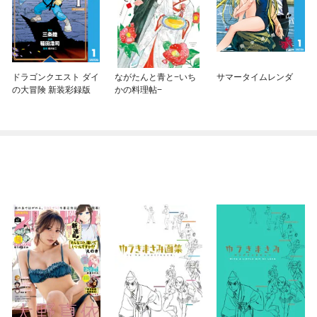
ドラゴンクエスト ダイ
ながたんと青と−いち
サマータイムレンダ
の大冒険 新装彩録版
かの料理帖−