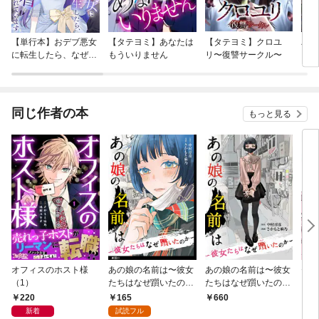
【単行本】おデブ悪女
【タテヨミ】あなたは
【タテヨミ】クロユ
バッ
に転生したら、なぜか
もういりません
リ〜復讐サークル〜
ロイ
ラスボス王子様に執着
今世
されています
りが
てく
OMI
同じ作者の本
もっと見る
オフィスのホスト様
あの娘の名前は〜彼女
あの娘の名前は〜彼女
セッ
（1）
たちはなぜ躓いたの
たちはなぜ躓いたの
ック
か〜【単話】（１）
か〜（１）
220
165
660
7
新着
試読フル