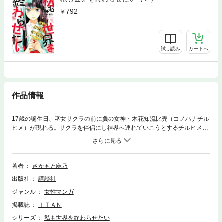
792
試し読み
カートへ
作品情報
17歳の誕生日、巫女サクラの前に負の女神・木花知流比売（コノハナチル
ヒメ）が現れる。サクラを伴侶にし神界へ連れていこうとするチルヒメ。
だが、「神界へ上る＝人間としての死」だと知らされたサクラは、大好き
な男の子、一楓（いちき）の存在を理由に人間界に留まろうとする。チル
ヒメはサクラと一楓とのキスシーンを目撃し、激昂。神の力により、人々
が突如倒れ死亡した。一楓と恋愛をすることで、多くの犠牲者が出ること
著者
さかもと麻乃
を知ったサクラは――!?
出版社
講談社
ジャンル
女性マンガ
掲載誌
ＩＴＡＮ
シリーズ
私も世界を終わらせたい