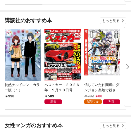
講談社のおすすめ本
もっと見る
徒然チルドレン カラ
ベストカー ２０２６
信じていた仲間達にダ
魔女
ー版（１）
年 ９月１０日号
ンジョン奥地で殺され
かけたがギフト『無限
589
792
88
7
990
ガチャ』でレベル９９
新着
試読フル
割引
試
９９の仲間達を手に入
れて元パーティーメン
バーと世界に復讐＆
『ざまぁ！』します！
女性マンガのおすすめ本
もっと見る
（１）