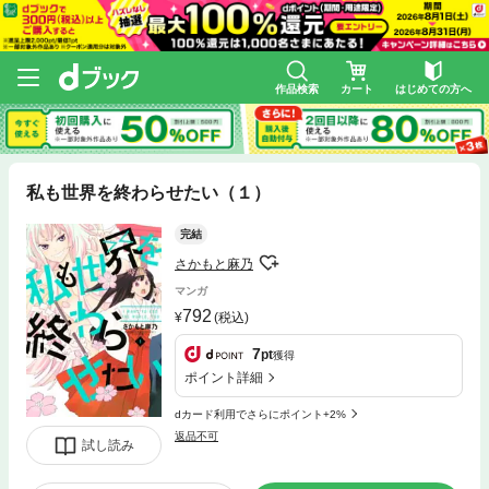
作品検索
カート
はじめての方へ
私も世界を終わらせたい（１）
完結
さかもと麻乃
マンガ
792
(税込)
7
pt
獲得
ポイント詳細
dカード利用でさらにポイント+2%
返品不可
試し読み