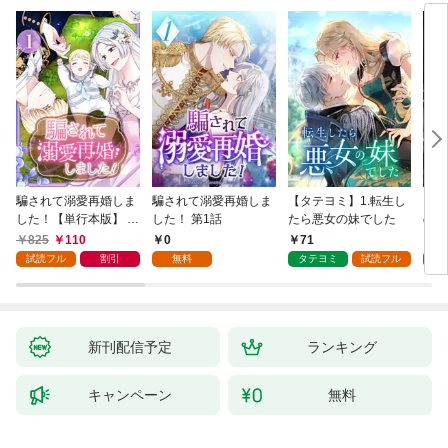
騙されて溺愛再婚しま
騙されて溺愛再婚しま
【タテヨミ】1.転生し
【タ
した！【単行本版】 1
した！ 第1話
たら悪女の妹でした
の私
巻
825
110
0
71
7
試読フル
割引
無料
タテヨミ
試読フル
タ
新刊配信予定
ランキング
キャンペーン
無料