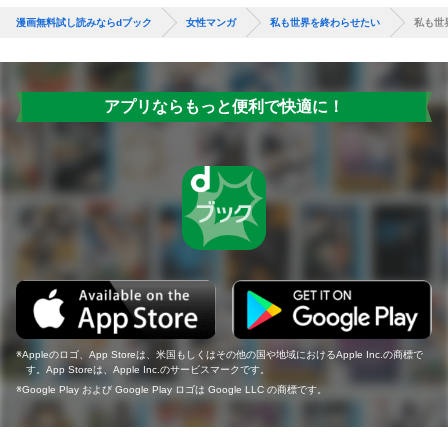
漫画無料試し読みならdブック
女性マンガ
私も世界を終わらせたい
私も世
アプリならもっと便利で快適に！
Appleのロゴ、App Storeは、米国もしくはその他の国や地域におけるApple Inc.の商標で
す。App Storeは、Apple Inc.のサービスマークです。
Google Play および Google Play ロゴは Google LLC の商標です。