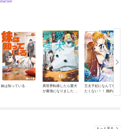
妹は知っている
異世界転移したら愛犬
王太子妃になんてなり
が最強になりました ～
たくない！！ 婚約者編
シルバーフェンリルと
俺が異世界暮らしを始
めたら～ THE COMIC
もっと見る