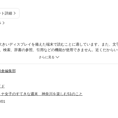
ント詳細
%
大きいディスプレイを備えた端末で読むことに適しています。また、文
、検索、辞書の参照、引用などの機能が使用できません。近くだからい
験。そんな「とっておきスポット」を１０４セレクト意外な発見や出会
街自分らしい楽しみ方もＹＯＫＯＨＡＭA洋館めぐり・絶品テイクアウ
子づくり体験・パワスポ忙しい毎日を乗り切ってしっかり充電したい週
鎌倉編集部
お出かけ気分は味わいたい。そんなオトナ女子たちに住んでいる街をも
のテーマをセレクト！長年住んでいるけれどそういえば行っていない。
風を感じたい。今日はひとりで、ちょっぴり知的な時間を過ごしたい。
イド
週末のプチ旅ガイド◆◇◆ 本書の見方・使い方 ◆◇◆★１ タイト
トナ女子のすてきな週末 神奈川を楽しむ51のこと
たい内容を紹介★２ メインカットお店、施設、スポットなどを象徴す
お店、施設に関する見どころや楽しみたいポイント★４ インフォメー
/01
セス、ＨＰアドレスなどの基本情報★５ Ｃｈｅｃｋ！チェックポイン
無いお店やスポットは、巻頭の地図ページにリンク★７ テーマ「横浜
してかながわの魅力を再発見」、「地元おすすめ何でもアリ」の３つの