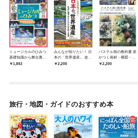
ミュージカルのひみつ
みんなが知りたい！ 日
パステル画の教科書 差
基礎知識から舞台裏ま
本の「世界遺産」 改訂
がつく画材・構図・表
で まるっとフカボリB
版 未来に遺すわたした
現技法を極める
1,892
2,200
2,200
OOK
ちの文化と自然
旅行・地図・ガイドのおすすめ本