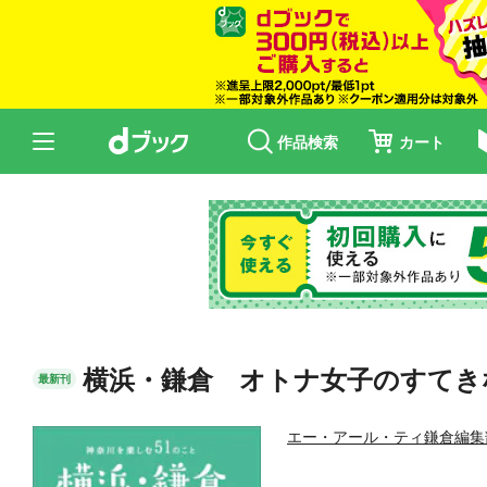
作品検索
カート
横浜・鎌倉 オトナ女子のすてき
最新刊
エー・アール・ティ鎌倉編集