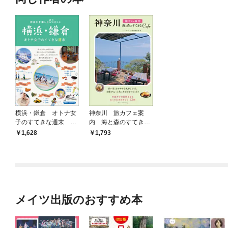
横浜・鎌倉 オトナ女
神奈川 旅カフェ案
子のすてきな週末 神
内 海と森のすてきな
奈川を楽しむ51のこと
CAFE
1,628
1,793
メイツ出版のおすすめ本