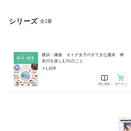
華街、元町、山手西洋館、み
港町・横浜。源頼朝が鎌倉幕
鎌倉。そんな歴史を持つ横浜
シリーズ
全1冊
味わいたい等のスポットを「
すめ何でもアリ」の三つのテ
奈川を存分にご堪能あれ！＊
浜・関内◎Ｃ 鎌倉１◎Ｄ 
ｅ １見どころいっぱい！異
う◎Ｅｘｐｅｒｉｅｎｃｅ 
横浜・鎌倉 オトナ女子のすてきな週末 神
だけのコンシェルジュ！◎Ｅ
奈川を楽しむ51のこと
してかながわの魅力再発見（
1,628
訪れよう◎Ｅｘｐｅｒｉｅｎ
かまぼこの里」で、かまぼこ
ｅｒｉｅｎｃｅ ２３ゆった
試し読み
カートへ
イベント ＆ スポット春 
ｎｃｅ ３６みなとみらいか
華店◎Ｅｘｐｅｒｉｅｎｃｅ
て美味しい！横浜土産はこれ
１１項目