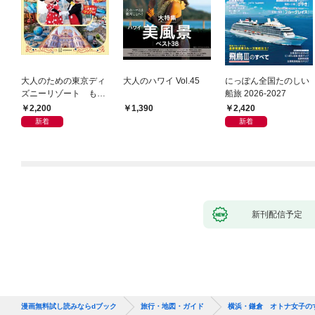
大人のための東京ディ
大人のハワイ Vol.45
にっぽん全国たのしい
ズニーリゾート もっ
船旅 2026-2027
とやさしいガイド
2,200
2,420
1,390
新着
新着
新刊配信予定
漫画無料試し読みならdブック
旅行・地図・ガイド
横浜・鎌倉 オトナ女子の