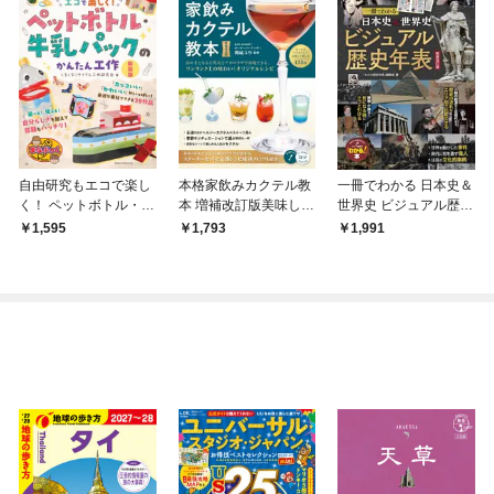
自由研究もエコで楽し
本格家飲みカクテル教
一冊でわかる 日本史＆
く！ ペットボトル・牛
本 増補改訂版美味しさ
世界史 ビジュアル歴史
乳パックのかんたん工
の基本からオリジナル
年表 新装改訂版
1,595
1,793
1,991
作 新装版
モクテルまで