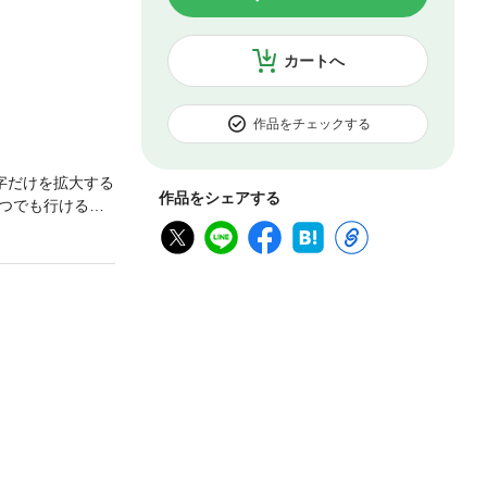
カートへ
作品をチェックする
字だけを拡大する
作品をシェアする
つでも行ける。
いにココロとき
トを公園でＫＡＭ
末。遠出はした
っと知る＆ちょ
いつもはインド
いろんな「行き
ル神奈川県で行って
るメイン写真★
ション住所・電
ト★６ 地図ペ
・鎌倉の町を１
テーマに分類中