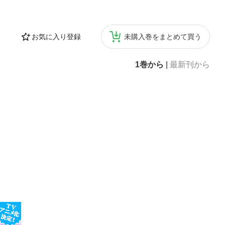
り発展してきた
愛された古都・
、過ごしたい、
お気に入り登録
未購入巻をまとめて買う
」、「地元おす
片手に週末の神
奈川全体◎Ｂ 横
1巻から
|
最新刊から
ｐｅｒｉｅｎｃ
ト神社をめぐろ
ードライバーが私
目★ 足をのば
ー。旅行気分で
ｃｅ ２１「鈴廣
会科見学◎Ｅｘｐ
楽しむ神奈川の
◎Ｅｘｐｅｒｉｅ
一度は訪れた中
 ３９かわいくっ
ぱい！・・・他