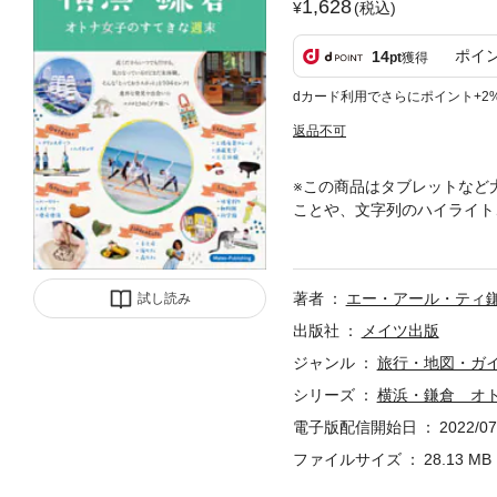
1,628
(税込)
ポイ
14
pt
獲得
dカード利用でさらにポイント+2
返品不可
※この商品はタブレットなど
ことや、文字列のハイライト
気になっているけどまだ未経
めくプチ旅へ大好きな２つの
ＡＫＵＲＡ文学めぐり・和菓
著者
エー・アール・ティ
試し読み
くないけれど、ちょっとした
っと足を延ばして楽しむ５１
出版社
メイツ出版
ア派だけどたまには海や森の
ジャンル
旅行・地図・ガ
たい」「やりたい」を叶える
シリーズ
横浜・鎌倉 オ
みたい、体験したい、味わい
３ 店名、施設名、スポット
電子版配信開始日
2022/07
話番号・営業時間・交通アク
ファイルサイズ
28.13 MB
ージ番号そのページに地図が
２０％楽しむ」、「足をのば