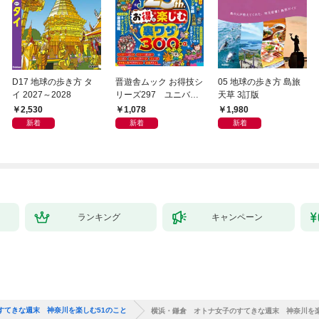
D17 地球の歩き方 タ
晋遊舎ムック お得技シ
05 地球の歩き方 島旅
イ 2027～2028
リーズ297 ユニバー
天草 3訂版
サル・スタジオ・ジャ
2,530
1,078
1,980
パンお得技ベストセレ
新着
新着
新着
クション 2026-27 mini
ランキング
キャンペーン
すてきな週末 神奈川を楽しむ51のこと
横浜・鎌倉 オトナ女子のすてきな週末 神奈川を楽