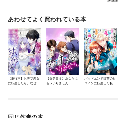
あわせてよく買われている本
【単行本】おデブ悪女
【タテヨミ】あなたは
バッドエンド目前のヒ
に転生したら、なぜか
もういりません
ロインに転生した私、
ラスボス王子様に執着
今世では恋愛するつも
されています
りがチートな兄が離し
てくれません！？@C
OMIC
同じ作者の本