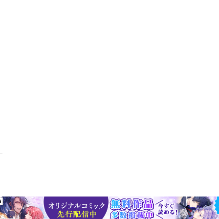
なとみらい・・・およそ１６０年前の開港以来、異国文化の玄関口とな
府を開き、江戸時代には門前町として繁栄、多くの作家・文人たちにも
・鎌倉を中心に、今神奈川で、オトナ女子が体験したい、行ってみたい
横浜・鎌倉１２０％楽しむ」、「足をのばしてかながわの魅力を再発見
ーマに分けて紹介しています。東は三浦半島から西は箱根まで。本書を
＊＊＊＊＊＊＊ＣＯＮＴＥＮＴＳ＊＊＊＊＊＊＊＊★ ＭＡＰ◎Ａ 神
鎌倉２★ 横浜・鎌倉の町を１２０％楽しむ（ 全１８項目 ）◎Ｅｘ
国情緒漂う洋館めぐり◎Ｅｘｐｅｒｉｅｎｃｅ ２横浜のパワースポッ
３知的好奇心をくすぐる歴史と芸術◎Ｅｘｐｅｒｉｅｎｃｅ ４タクシ
ｘｐｅｒｉｅｎｃｅ ５足元に隠れていた人類のヒミツ・・・他１３項
 全１７項目 ）◎Ｅｘｐｅｒｉｅｎｃｅ １９絶景のオーシャンビュ
ｃｅ ２０空気が美味しい。緑に囲まれた森カフェ◎Ｅｘｐｅｒｉｅｎ
づくしの一日を◎Ｅｘｐｅｒｉｅｎｃｅ ２２女子必見！嬉し楽しい社
りのんびり、終日過ごせる温泉施設・・・他１２項目★ 二十四節気で
/ 夏 / 秋 / 冬★ 地元おすすめなんでもアリ（ 全１６項目 ）
ら赤レンガ倉庫へ◎Ｅｘｐｅｒｉｅｎｃｅ ３７中華街と言えばここ！
 ３８味も雰囲気も抜群！気軽に食べたい飲茶◎Ｅｘｐｅｒｉｅｎｃｅ
に決定！◎Ｅｘｐｅｒｉｅｎｃｅ ４０横浜にはかわいい雑貨店がいっ