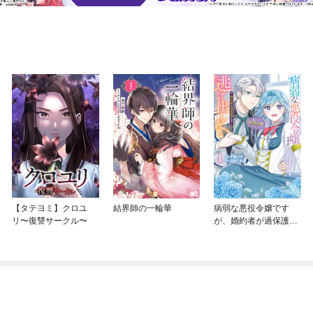
【タテヨミ】クロユ
結界師の一輪華
病弱な悪役令嬢です
リ〜復讐サークル〜
が、婚約者が過保護す
ぎて逃げ出したい(私た
ち犬猿の仲でしたよ
ね！？)