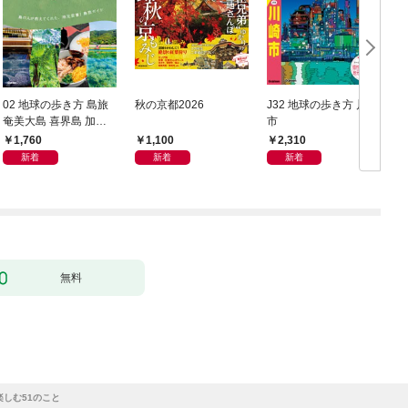
02 地球の歩き方 島旅
秋の京都2026
J32 地球の歩き方 川崎
奄美大島 喜界島 加計
市
豆
呂麻島(奄美群島1) 5訂
1,760
1,100
2,310
版
新着
新着
新着
無料
しむ51のこと