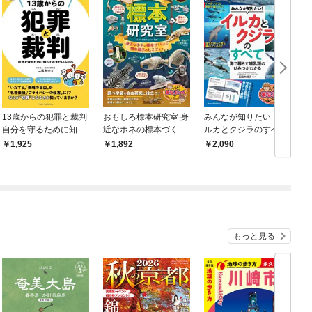
13歳からの犯罪と裁判
おもしろ標本研究室 身
みんなが知りたい！ イ
自分を守るために知っ
近なホネの標本づくり
ルカとクジラのすべて
ておきたいルール
から標本展示のヒミツ
海で暮らす哺乳類のひ
1,925
1,892
2,090
まで
みつがわかる
もっと見る