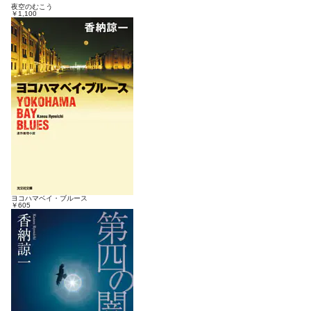
夜空のむこう
￥1,100
ヨコハマベイ・ブルース
￥605