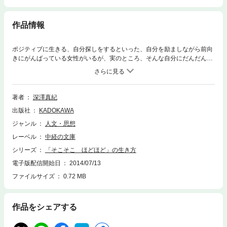
作品情報
ポジティブに生きる、自分探しをするといった、自分を励ましながら前向
きにがんばっている女性がいるが、実のところ、そんな自分にだんだん疲
れていることを著者は投げかけています。自分を変えよう、人生を変えよ
う、生活を変えようといった、ないものを探すから疲れるのでしょう。
「変わりたい」ではなく、ありもんの自分を見る、長所を知ることが大
切。「よい加減」に「そこそこほどほど」に生きていくための、心がほっ
著者
深澤真紀
とするメッセージが詰まっている。今回は、『おひとりさまの老後』の著
出版社
KADOKAWA
者・上野千鶴子さんとの対談も掲載。肩の力を抜いた生き方について楽し
く語られている。
ジャンル
人文・思想
レーベル
中経の文庫
シリーズ
「そこそこ ほどほど」の生き方
電子版配信開始日
2014/07/13
ファイルサイズ
0.72 MB
作品をシェアする