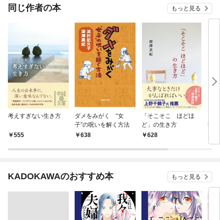
OMIC
同じ作者の本
もっと見る
考えすぎない生き方
ダメをみがく “女
「そこそこ ほどほ
ニュ
子”の呪いを解く方法
ど」の生き方
術
555
638
628
8
KADOKAWAのおすすめ本
もっと見る