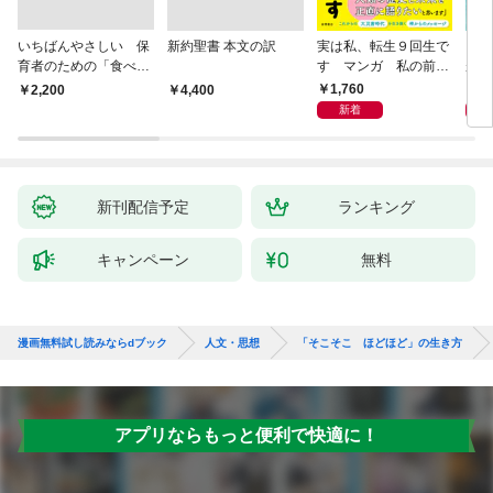
いちばんやさしい 保
新約聖書 本文の訳
実は私、転生９回生で
自閉
育者のための「食べな
す マンガ 私の前世
が小
い子」サポートＢＯＯ
物語
あう
1,760
2,
￥2,200
￥4,400
Ｋ 偏食・少食のお悩
新着
み解決！
新刊配信予定
ランキング
キャンペーン
無料
漫画無料試し読みならdブック
人文・思想
「そこそこ ほどほど」の生き方
アプリならもっと便利で快適に！