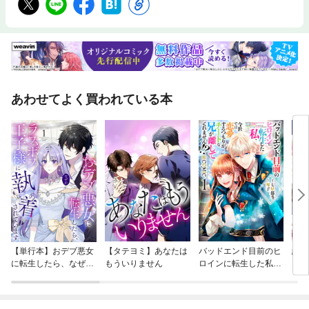
あわせてよく買われている本
【単行本】おデブ悪女
【タテヨミ】あなたは
バッドエンド目前のヒ
結界
に転生したら、なぜか
もういりません
ロインに転生した私、
ラスボス王子様に執着
今世では恋愛するつも
されています
りがチートな兄が離し
てくれません！？@C