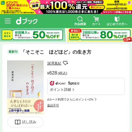
作品検索
カート
はじめての方へ
「そこそこ ほどほど」の生き方
最新刊
深澤真紀
628
(税込)
5
pt
獲得
ポイント詳細
dカード利用でさらにポイント+2%
返品不可
試し読み