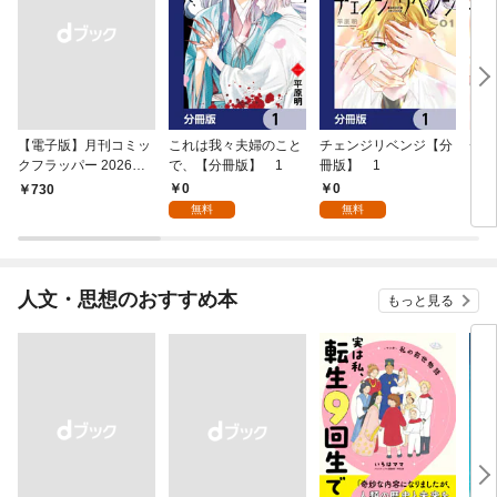
【電子版】月刊コミッ
これは我々夫婦のこと
チェンジリベンジ【分
チェ
クフラッパー 2026年9
で、【分冊版】 1
冊版】 1
月号
0
0
￥730
7
無料
無料
人文・思想のおすすめ本
もっと見る