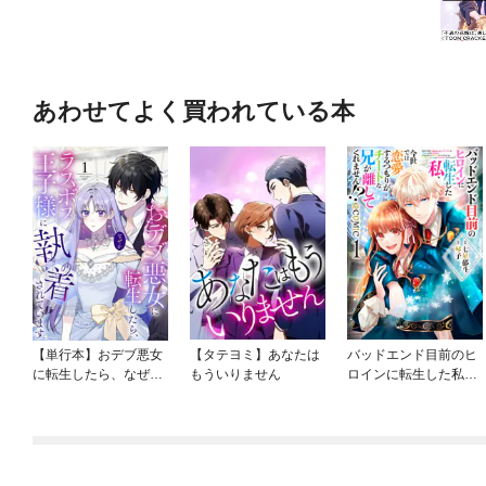
あわせてよく買われている本
【単行本】おデブ悪女
【タテヨミ】あなたは
バッドエンド目前のヒ
に転生したら、なぜか
もういりません
ロインに転生した私、
ラスボス王子様に執着
今世では恋愛するつも
されています
りがチートな兄が離し
てくれません！？@C
OMIC