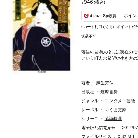
946
(税込)
ポイン
8
pt
獲得
dカード利用でさらにポイント+2
返品不可
落語の登場人物には実在のモ
という町人の希望や生き方の
主人公を集めた２冊の（上）
返しに長屋のおかみさんたち
豆腐」など２０編を収録。
著者
麻生芳伸
出版社
筑摩書房
ジャンル
エンタメ・芸能
レーベル
ちくま文庫
シリーズ
落語特選
電子版配信開始日
2014/07
ファイルサイズ
0.32 MB