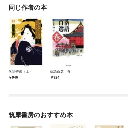
同じ作者の本
落語特選（上）
落語百選 春
946
924
筑摩書房のおすすめ本