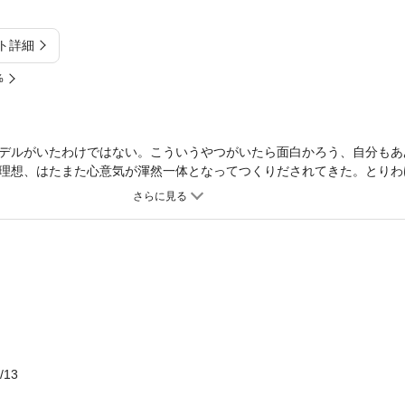
ト詳細
%
デルがいたわけではない。こういうやつがいたら面白かろう、自分もあ
理想、はたまた心意気が渾然一体となってつくりだされてきた。とりわ
には、借り手の審査が異常に厳しい大家の「小言幸兵衛」、喧嘩の罰で
を尼にしてしまう「大山詣り」、いやみな通人に無理やり傷んだ豆腐を
/13