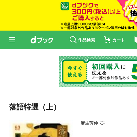
作品検索
カート
落語特選（上）
麻生芳伸