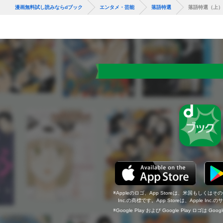
漫画無料試し読みならdブック
エンタメ・芸能
落語特選
落語特選（上）
Appleのロゴ、App Storeは、米国もしくはそ
Inc.の商標です。App Storeは、Apple In
Google Play および Google Play ロゴは Go