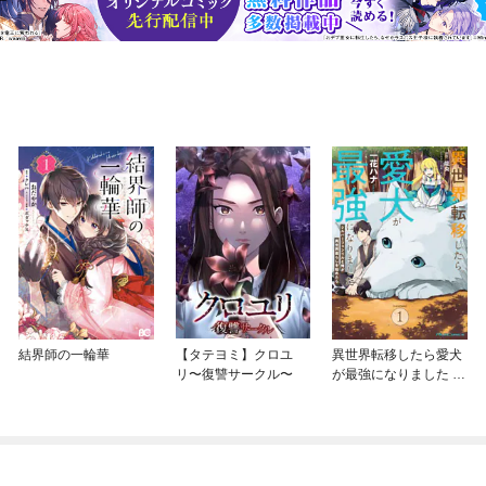
結界師の一輪華
【タテヨミ】クロユ
異世界転移したら愛犬
リ〜復讐サークル〜
が最強になりました ～
シルバーフェンリルと
俺が異世界暮らしを始
めたら～ THE COMIC