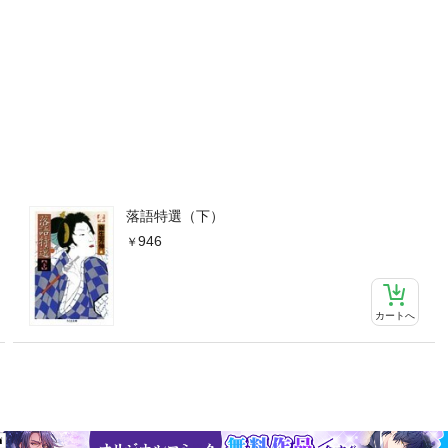
落語特選（下）
946
カートへ