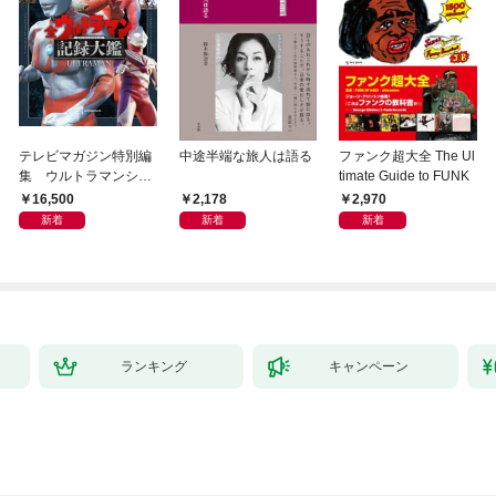
テレビマガジン特別編
中途半端な旅人は語る
ファンク超大全 The Ul
集 ウルトラマンシリ
timate Guide to FUNK
ーズ６０周年記念 全
16,500
2,178
2,970
ウルトラマン記録大鑑
新着
新着
新着
【電子特典つき】
ランキング
キャンペーン