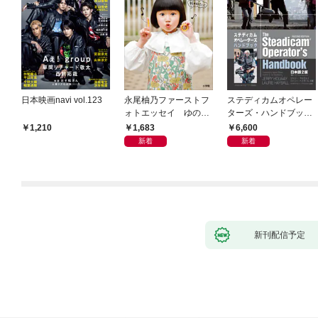
日本映画navi vol.123
永尾柚乃ファーストフ
ステディカムオペレー
ォトエッセイ ゆのも
ターズ・ハンドブック
のがたり
日本語版 電子版 第２
1,683
6,600
1,210
版
新着
新着
新刊配信予定