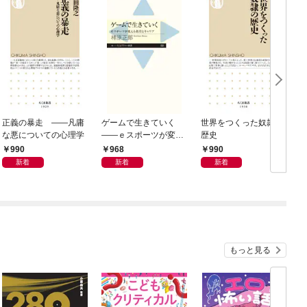
正義の暴走 ――凡庸
ゲームで生きていく
世界をつくった奴隷の
な悪についての心理学
――ｅスポーツが変え
歴史
（
る教育とキャリア
990
968
990
新着
新着
新着
もっと見る