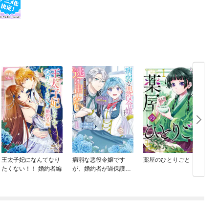
王太子妃になんてなり
病弱な悪役令嬢です
薬屋のひとりごと
たくない！！ 婚約者編
が、婚約者が過保護す
ぎて逃げ出したい(私た
ち犬猿の仲でしたよ
ね！？)