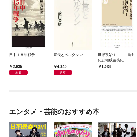
日中１５年戦争
宣長とベルクソン
世界政治１ ――民主
化と権威主義化
2,035
4,840
1,034
新着
新着
エンタメ・芸能のおすすめ本