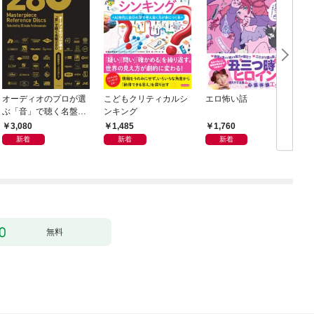
オーディオのプロが選
こどもクリティカルシ
エロ怖い話
ぶ「音」で聴く名盤28
ンキング
0——音質探究ディス
3,080
1,485
1,760
クガイド
新着
新着
新着
無料