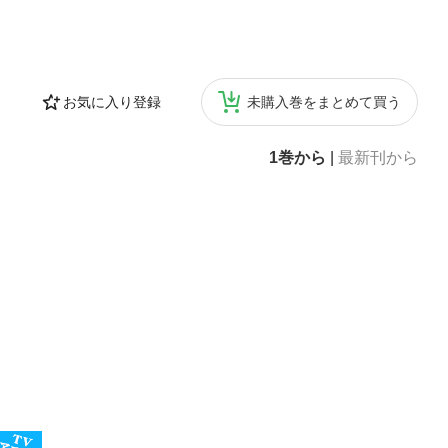
お気に入り登録
未購入巻をまとめて買う
1巻から
|
最新刊から