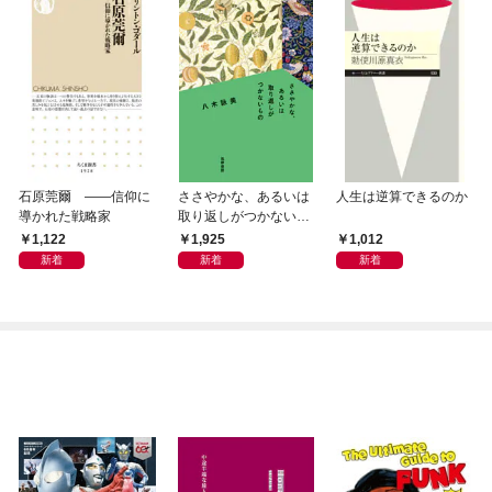
石原莞爾 ――信仰に
ささやかな、あるいは
人生は逆算できるのか
導かれた戦略家
取り返しがつかないも
の
1,122
1,925
1,012
新着
新着
新着