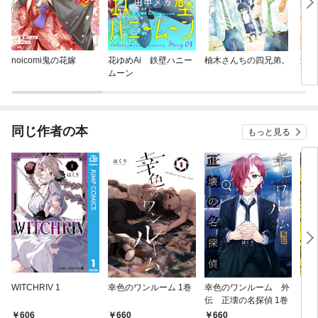
noicomi鬼の花嫁
花ゆめAi 鉄壁ハニー
柚木さんちの四兄弟。
触れ
ムーン
同じ作者の本
もっと見る
WITCHRIV 1
幸色のワンルーム 1巻
幸色のワンルーム 外
イレ
伝 正壊の名探偵 1巻
ド 
だろ
606
660
660
8