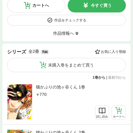
カートへ
今すぐ買う
作品をチェックする
作品情報へ
全2冊
シリーズ
お気に入り登録
完結
未購入巻をまとめて買う
1巻から
|
最新刊から
猫かぶりの池ヶ谷くん 1巻
770
試し読み
カートへ
猫かぶりの池ヶ谷くん 2巻