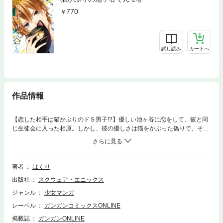
770
試し読み
カートへ
作品情報
【恋した相手は猫かぶりのドＳ男子!?】優しい池ヶ谷に恋をして、彼と同
じ生徒会に入った相原。しかし、彼の優しさは猫をかぶった偽りで、その
本性は横暴なドＳ男子だった！ さらに彼には秘密の力もあり…。猫かぶ
りのドＳ男子との学園ラブ、第１巻!! ──で、お前、こんな俺でも好きっ
て言えるわけ？(C)2016 Hakuri
著者
はくり
出版社
スクウェア・エニックス
ジャンル
少女マンガ
レーベル
ガンガンコミックスONLINE
掲載誌
ガンガンONLINE