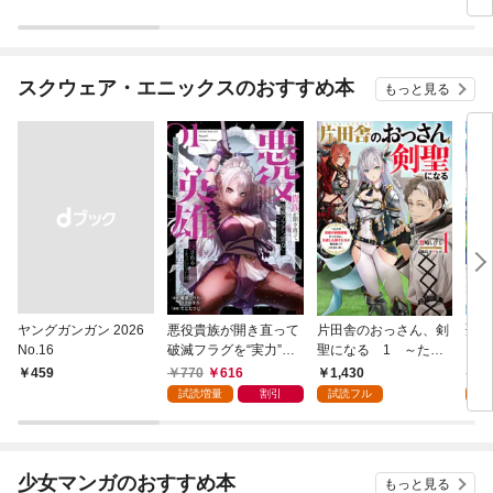
スクウェア・エニックスのおすすめ本
もっと見る
ヤングガンガン 2026
悪役貴族が開き直って
片田舎のおっさん、剣
聖女
No.16
破滅フラグを“実力”で
聖になる 1 ～ただ
ら乗
叩き折っていたら、い
の田舎の剣術師範だっ
巻
770
616
1,430
6
￥459
つの間にかヒロイン達
たのに、大成した弟子
試読増量
割引
試読フル
試
から英雄視されるよう
たちが俺を放ってくれ
になった件（コミッ
ない件～
ク） 1巻
少女マンガのおすすめ本
もっと見る