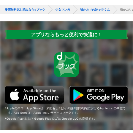
漫画無料試し読みならdブック
少女マンガ
猫かぶりの池ヶ谷くん
猫かぶり
アプリならもっと便利で快適に！
Appleのロゴ、App Storeは、米国もしくはその他の国や地域におけるApple Inc.の商標で
す。App Storeは、Apple Inc.のサービスマークです。
Google Play および Google Play ロゴは Google LLC の商標です。