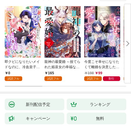
即クビになりたいメイ
龍神の最愛婚 ～捨てら
今度こそ幸せになりた
鬼条
ドなのに、冷血皇子に
れた姫巫女の幸福な嫁
くて離婚を決意したと
見初
執着されています第1
入り～: 1
ころ、無表情な旦那様
～１
0
165
198
99
1
話
が「愛してる」と言っ
試読フル
試読フル
試読フル
割引
試
てきました。1
新刊配信予定
ランキング
キャンペーン
無料