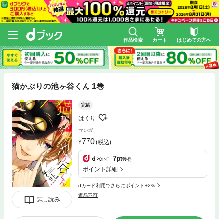
作品検索
カート
はじめての方へ
猫かぶりの池ヶ谷くん 1巻
完結
はくり
マンガ
770
(税込)
7
pt
獲得
ポイント詳細
dカード利用でさらにポイント+2%
返品不可
試し読み