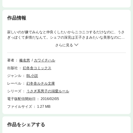
作品情報
寂しいのが嫌でみんなと仲良くしたいからニコニコするだけなのに、うさ
ぎっぽくて多情だなんて。シェフの深見は王子さまみたいな美形なのに由
貴には厳しかった。だけど見た目も行動もうさぎっぽい由貴に、実はうさ
ぎ飼いの深見は心がグラつく。やがて飼い慣らすように自慢の料理で餌付
けしたり頭をなでたり、恋に初めての由貴にあれこれし始めて……。電子
限定の特典書き下ろしSS付き！ 【おことわり】電子書籍版には、紙版に
著者
榛名悠
カワイチハル
収録されている口絵・挿絵は収録されていません。イラストは表紙のみの
出版社
幻冬舎コミックス
収録となります。ご了承ください。
ジャンル
BL小説
レーベル
幻冬舎ルチル文庫
シリーズ
うさぎ系男子の溺愛ルール
電子版配信開始日
2016/02/05
ファイルサイズ
1.27 MB
作品をシェアする