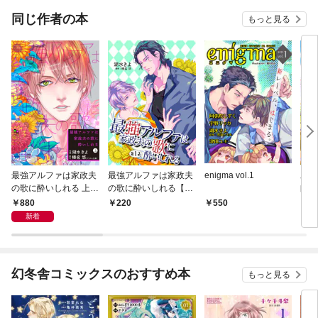
同じ作者の本
もっと見る
最強アルファは家政夫
最強アルファは家政夫
enigma vol.1
氷の
の歌に酔いしれる 上
の歌に酔いしれる【単
師を
【単行本版】
話】 1
定特
880
220
550
9
入り
新着
幻冬舎コミックスのおすすめ本
もっと見る