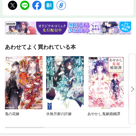
あわせてよく買われている本
鬼の花嫁
水無月家の許嫁
あやかし鬼嫁婚姻譚
蜜辱
～え
けて
のカ