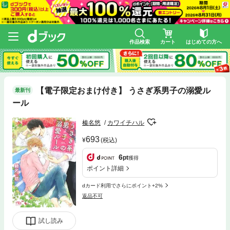
作品検索
カート
はじめての方へ
【電子限定おまけ付き】 うさぎ系男子の溺愛ル
最新刊
ール
榛名悠
カワイチハル
693
(税込)
6
pt
獲得
ポイント詳細
dカード利用でさらにポイント+2%
返品不可
試し読み