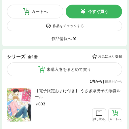
カートへ
今すぐ買う
作品をチェックする
作品情報へ
シリーズ
全1冊
お気に入り登録
未購入巻をまとめて買う
1巻から
|
最新刊から
【電子限定おまけ付き】 うさぎ系男子の溺愛ル
ール
693
試し読み
カートへ