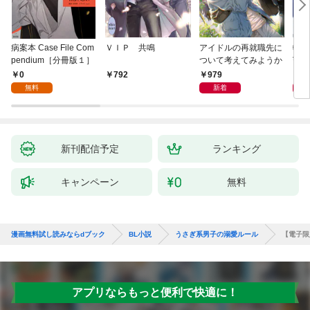
病案本 Case File Com
ＶＩＰ 共鳴
アイドルの再就職先に
転生
pendium［分冊版１］
ついて考えてみようか
寵姫
0
979
9
792
無料
新着
新刊配信予定
ランキング
キャンペーン
無料
漫画無料試し読みならdブック
BL小説
うさぎ系男子の溺愛ルール
【電子限
アプリならもっと便利で快適に！