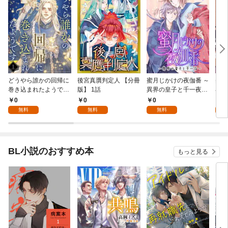
どうやら誰かの回帰に
後宮真贋判定人 【分冊
蜜月じかけの夜伽番 ～
美貌
巻き込まれたようです
版】 1話
異界の皇子と千一夜～
界で
【分冊版】 1話
【分冊版】 1話
たか
0
0
0
0
版】
無料
無料
無料
BL小説のおすすめ本
もっと見る