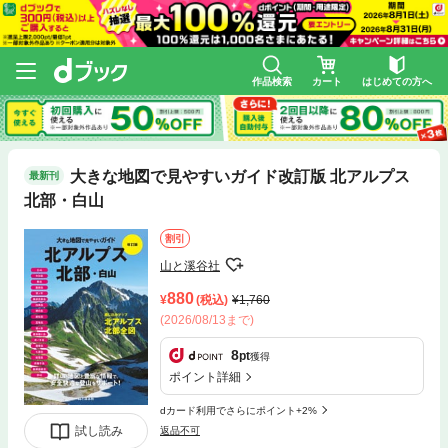
作品検索
カート
はじめての方へ
大きな地図で見やすいガイド改訂版 北アルプス
最新刊
北部・白山
割引
山と溪谷社
880
(税込)
1,760
(2026/08/13まで)
8
pt
獲得
ポイント詳細
dカード利用でさらにポイント+2%
試し読み
返品不可