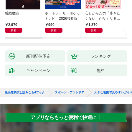
感動建築
ボートレーサーポケッ
心とからだの「歩きた
剣道
トナビ 2026後期版
くない」がなくなる
らせん流 ゆるらく歩
2,970
990
1,870
1,
き
新着
新着
新着
新刊配信予定
ランキング
キャンペーン
無料
漫画無料試し読みならdブック
スポーツ・アウトドア
大きな地図で見やすいガイド
アプリならもっと便利で快適に！