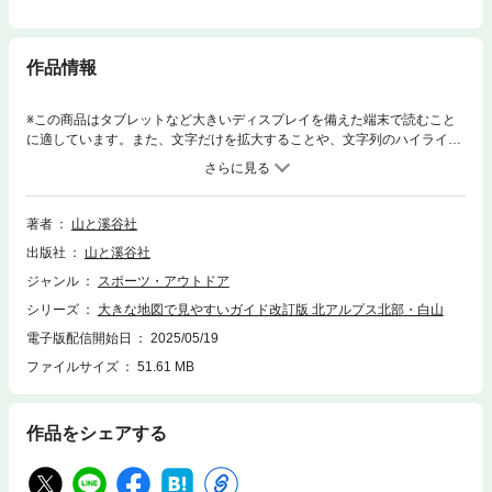
作品情報
※この商品はタブレットなど大きいディスプレイを備えた端末で読むこと
に適しています。また、文字だけを拡大することや、文字列のハイライ
ト、検索、辞書の参照、引用などの機能が使用できません。※電子版に綴
じ込みマップはつきません詳細なコース解説と豊富な写真で、北アルプス
北部・白山の登山コースをしっかり紹介します。大きな地図には山岳カメ
ラマンや山岳ライターが実際に歩いて集めた情報がぎっしり。お花畑の絶
著者
山と溪谷社
景スポットや、鎖場・ハシゴの危険箇所などがひと目でわかります。各コ
出版社
山と溪谷社
ースには、難易度、登山適期、高山植物や紅葉の時期、コースタイム、歩
行距離をわかりやすく掲載しているのでコース選びにも最適。■内容立山
ジャンル
スポーツ・アウトドア
雄山、立山三山、大日三山、五色ヶ原、剱岳（別山尾根）、剱岳（早月尾
シリーズ
大きな地図で見やすいガイド改訂版 北アルプス北部・白山
根）、白山、薬師岳、雲ノ平、高天原、雲ノ平・黒部五郎岳、白馬三山、
白馬岳、朝日岳・白馬岳、風吹大池、唐松岳、唐松岳・五竜岳、爺ヶ岳、
電子版配信開始日
2025/05/19
鹿島槍ヶ岳、針ノ木岳・蓮華岳、七倉岳・船窪岳、烏帽子岳、裏銀座縦走
ファイルサイズ
51.61 MB
山小屋・キャンプ場情報、アクセス情報、登山口情報、登山装備表、登山
計画書
作品をシェアする