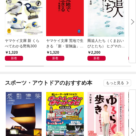
ヤマケイ文庫 新 くら
ヤマケイ文庫 荒地で生
羆追人たち（くまおい
くら
べてわかる野鳥300
きる 「新・冒険論」改
びとたち） ヒグマの虜
訂
になった10人
1,320
1,320
2,200
2,
新着
新着
新着
スポーツ・アウトドアのおすすめ本
もっと見る