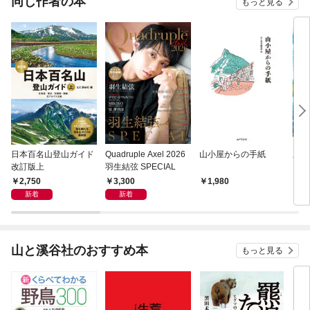
同じ作者の本
もっと見る
日本百名山登山ガイド
Quadruple Axel 2026
山小屋からの手紙
夏山
改訂版上
羽生結弦 SPECIAL
2,750
3,300
1,980
1,
新着
新着
山と溪谷社のおすすめ本
もっと見る