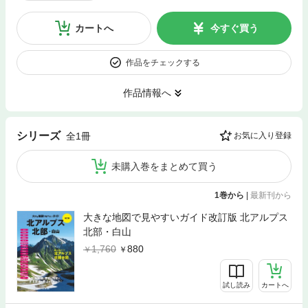
カートへ
今すぐ買う
作品をチェックする
作品情報へ
シリーズ
全1冊
お気に入り登録
未購入巻をまとめて買う
1巻から
|
最新刊から
大きな地図で見やすいガイド改訂版 北アルプス
北部・白山
1,760
880
試し読み
カートへ