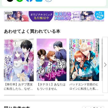
あわせてよく買われている本
【単行本】おデブ悪女
【タテヨミ】あなたは
バッドエンド目前のヒ
【タ
に転生したら、なぜか
もういりません
ロインに転生した私、
リ〜
ラスボス王子様に執着
今世では恋愛するつも
されています
りがチートな兄が離し
てくれません！？@C
OMIC