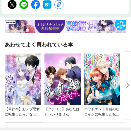
あわせてよく買われている本
【単行本】おデブ悪女
【タテヨミ】あなたは
バッドエンド目前のヒ
【タ
に転生したら、なぜか
もういりません
ロインに転生した私、
リ〜
ラスボス王子様に執着
今世では恋愛するつも
されています
りがチートな兄が離し
てくれません！？@C