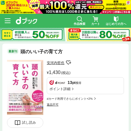
作品検索
カート
はじめての方へ
頭のいい子の育て方
最新刊
安河内哲也
1,430
(税込)
13
pt
獲得
ポイント詳細
dカード利用でさらにポイント+2%
返品不可
試し読み