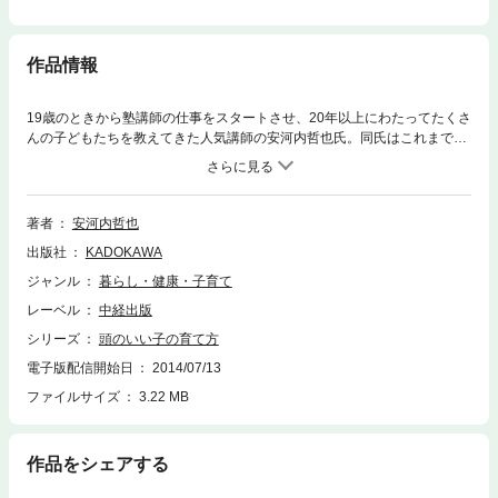
作品情報
19歳のときから塾講師の仕事をスタートさせ、20年以上にわたってたくさ
んの子どもたちを教えてきた人気講師の安河内哲也氏。同氏はこれまでの
経験から「子どもの学力の土台は親が決定する」ことを痛感し、本書をま
とめるにいたりました。勉強の真の主役となる「思考力」「柔軟性」「粘
り強さ」「楽しむ力」は、家庭のなかで長い時間をかけ、育まれるもの。
頭のいい子を育てるために、親はどんなことができるのか。経験教育、家
著者
安河内哲也
庭環境、中学受験、英語教育……。さまざまな観点から、安河内氏が語り
出版社
KADOKAWA
ます！
ジャンル
暮らし・健康・子育て
レーベル
中経出版
シリーズ
頭のいい子の育て方
電子版配信開始日
2014/07/13
ファイルサイズ
3.22 MB
作品をシェアする