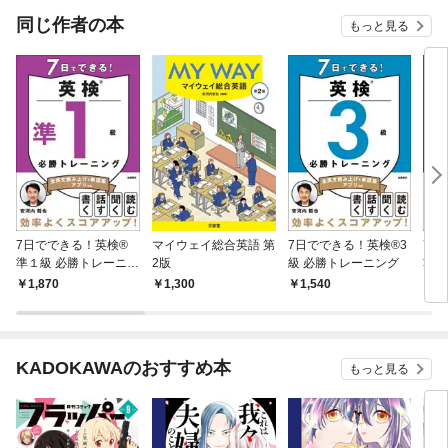
OMIC
同じ作者の本
もっと見る
7日でできる！英検®
マイウェイ総合英語 第
7日でできる！英検®3
7日
準１級 必勝トレーニン
2版
級 必勝トレーニング
準２
グ
ーニ
1,870
1,300
1,540
1,
KADOKAWAのおすすめ本
もっと見る