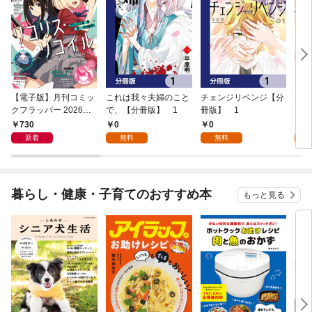
【電子版】月刊コミッ
これは我々夫婦のこと
チェンジリベンジ【分
チェ
クフラッパー 2026年9
で、【分冊版】 1
冊版】 1
月号
730
0
0
7
新着
無料
無料
試
暮らし・健康・子育てのおすすめ本
もっと見る