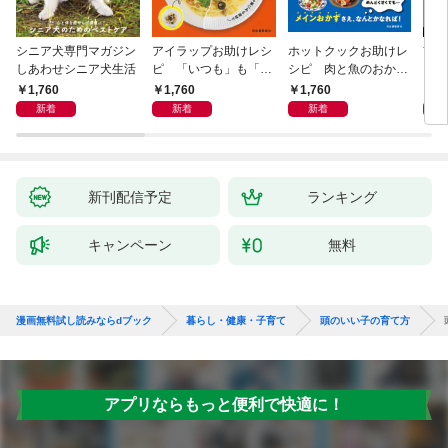
シニア犬専門マガジン
アイラップお助けレシ
ホットクックお助けレ
首
しあわせシニア犬生活
ピ 「いつも」も「も
シピ 肉と魚のおか
ヨガ
しも」もおいしい！
ず 少ない材料＆調味
ラと
1,760
1,760
1,760
1,
料で、あとはスイッチ
リー
新着
新着
新着
ポン！
昇と
新刊配信予定
ランキング
キャンペーン
無料
漫画無料試し読みならdブック
暮らし・健康・子育て
頭のいい子の育て方
アプリならもっと便利で快適に！