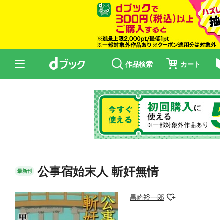
作品検索
カート
公事宿始末人 斬奸無情
最新刊
黒崎裕一郎