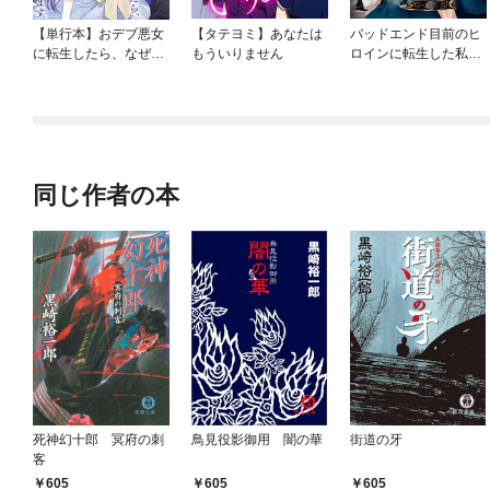
【単行本】おデブ悪女
【タテヨミ】あなたは
バッドエンド目前のヒ
に転生したら、なぜか
もういりません
ロインに転生した私、
ラスボス王子様に執着
今世では恋愛するつも
されています
りがチートな兄が離し
てくれません！？@C
OMIC
同じ作者の本
死神幻十郎 冥府の刺
鳥見役影御用 闇の華
街道の牙
客
605
605
605