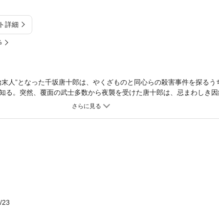
ト詳細
%
始末人”となった千坂唐十郎は、やくざものと同心らの殺害事件を探るう
知る。突然、覆面の武士多数から夜襲を受けた唐十郎は、忌まわしき因
/23