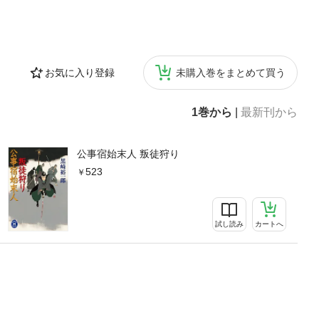
お気に入り登録
未購入巻をまとめて買う
1巻から
|
最新刊から
公事宿始末人 叛徒狩り
523
試し読み
カートへ