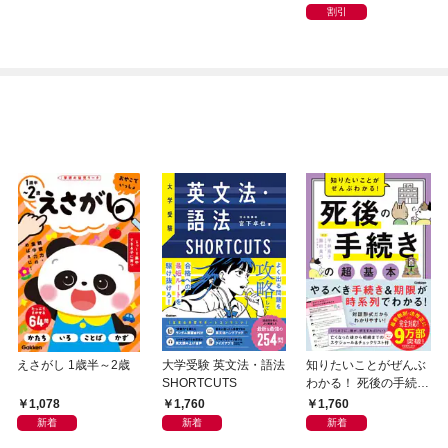
割引
えさがし 1歳半～2歳
大学受験 英文法・語法
知りたいことがぜんぶ
SHORTCUTS
わかる！ 死後の手続き
の超基本
1,078
1,760
1,760
新着
新着
新着