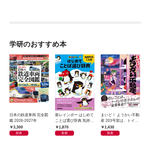
学研のおすすめ本
日本の鉄道車両 完全図
新レインボー はじめて
まいど！ ようかい不動
鑑 2026-2027年
ことば選び辞典 気持ち
産 203号室は、トイレ
のことば
の花子さんの部屋？
3,300
1,870
1,430
新着
新着
新着