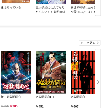
妹は知っている
王太子妃になんてなり
異世界転移したら愛犬
たくない！！ 婚約者編
が最強になりました ～
シルバーフェンリルと
俺が異世界暮らしを始
めたら～ THE COMIC
もっと見る
新・必殺闇同心
必殺闇同心(1)
必殺闇同心
550
385
451
607