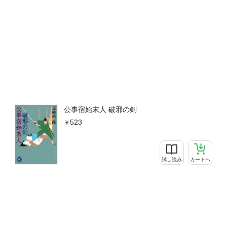
公事宿始末人 破邪の剣
523
試し読み
カートへ