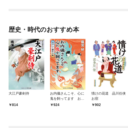
歴史・時代のおすすめ本
大江戸豪剣侍
お内儀さんこそ、心に
情けの花道 品川任侠
鬼を飼ってます おけ
お宿
いの戯作手帖
814
924
902