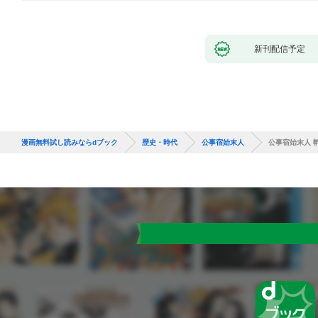
新刊配信予定
漫画無料試し読みならdブック
歴史・時代
公事宿始末人
公事宿始末人 