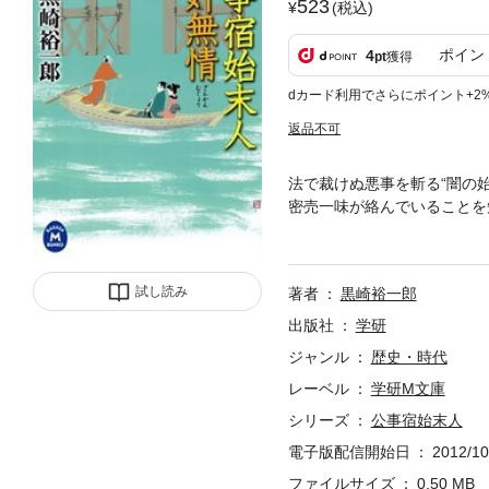
523
(税込)
ポイン
4
pt
獲得
dカード利用でさらにポイント+2
返品不可
法で裁けぬ悪事を斬る“闇の
密売一味が絡んでいることを
中の死闘を繰り広げる！
試し読み
著者
黒崎裕一郎
出版社
学研
ジャンル
歴史・時代
レーベル
学研M文庫
シリーズ
公事宿始末人
電子版配信開始日
2012/10
ファイルサイズ
0.50 MB