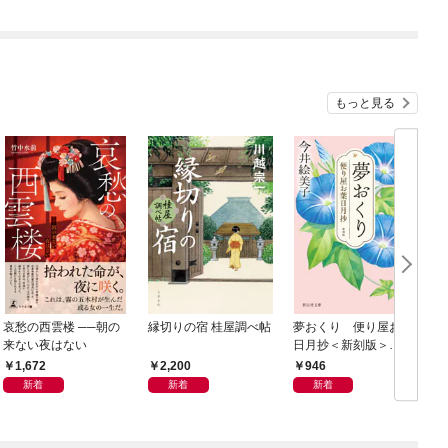
もっと見る
哀愁の西雲楼 ──朝の
縁切りの宿 桂屋調べ帖
夢おくり 便り屋お葉
来ない夜はない
日月抄＜新刻版＞
［1］
1,672
2,200
946
新着
新着
新着