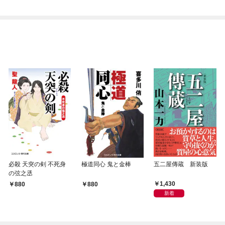
必殺 天突の剣 不死身
極道同心 鬼と金棒
五二屋傳蔵 新装版
の弦之丞
1,430
880
880
新着