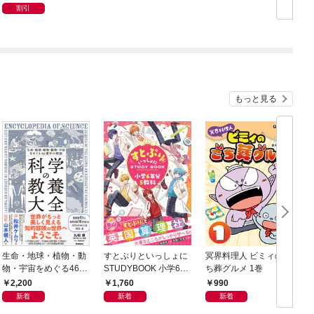
割引
もっと見る
生命・地球・植物・動
すとぷりといっしょに
冥界料理人 ビミィのご
F
物・宇宙をめぐる46億
STUDYBOOK 小学6年
ち葬グルメ 1巻
年の物語 科学の教養大
分5教科
2,200
1,760
990
全
新着
新着
新着