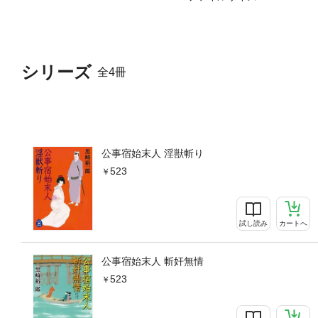
シリーズ
全4冊
公事宿始末人 淫獣斬り
523
試し読み
カートへ
公事宿始末人 斬奸無情
523