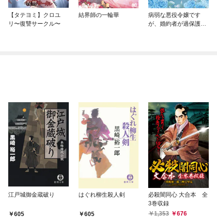
【タテヨミ】クロユ
結界師の一輪華
病弱な悪役令嬢です
リ〜復讐サークル〜
が、婚約者が過保護す
ぎて逃げ出したい(私た
ち犬猿の仲でしたよ
ね！？)
江戸城御金蔵破り
はぐれ柳生殺人剣
必殺闇同心 大合本 全
3巻収録
1,353
676
605
605