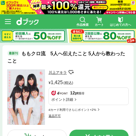
作品検索
カート
はじめての方へ
ももクロ流 5人へ伝えたこと 5人から教わった
最新刊
こと
川上アキラ
1,425
(税込)
12
pt
獲得
ポイント詳細
dカード利用でさらにポイント+2%
返品不可