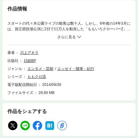
作品情報
スタートの代々木公園ライブの観客は数十人。しかし、6年後の14年3月に
は、国立競技場公演に2日で11万人を動員した「ももいろクローバーZ」。
このグループを育てたマネージャーの川上アキラ氏が、結成からこれまで
の歩みを明かす。 「お前の歌とダンスはここまで届くのか!」と高城れに
を横浜アリーナの客席最上段まで引っ張り上げ、有安杏果は事務所の後輩
とユニットを組ませてプレッシャーをかける。最年少の佐々木彩夏が年上
著者
川上アキラ
のメンバーに歯向かう姿を見守り、決まっていた玉井詩織の移籍を阻止。
出版社
日経BP
そして再三拒否した百田夏菜子をリーダーに指名…。ムチャブリの裏にあ
った川上氏のマネジメント哲学と、メンバーとの闘いの歴史をひも解い
ジャンル
エンタメ・芸能
エッセイ・随筆・紀行
た“知られざるももクロ”が満載だ。 川上氏とメンバーが1対1で対峙する
シリーズ
ももクロ流
『日経エンタテインメント!』好評の対談連載「新ももクロ61分3本勝負」
も加筆して10本分を収録。さらに、5人に対して川上氏が語った言葉を振
電子版配信開始日
2014/09/30
り返るメンバー全員参加の座談会も新たに収録。「ももクロの現場に“でき
ファイルサイズ
28.80 MB
ない”という言葉はない」という川上氏に対し、「上手くいかなかったこと
もあったじゃん!」と異議の声が上がるなど、白熱したトークを展開する。
作品をシェアする