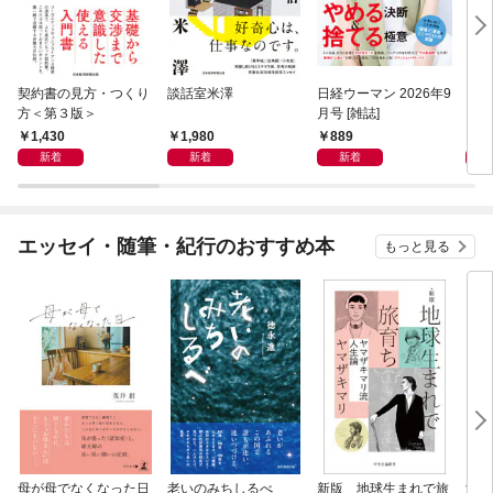
契約書の見方・つくり
談話室米澤
日経ウーマン 2026年9
日経
方＜第３版＞
月号 [雑誌]
ト！
【表
1,430
1,980
889
8
新着
新着
新着
エッセイ・随筆・紀行のおすすめ本
もっと見る
母が母でなくなった日
老いのみちしるべ
新版 地球生まれで旅
激闘