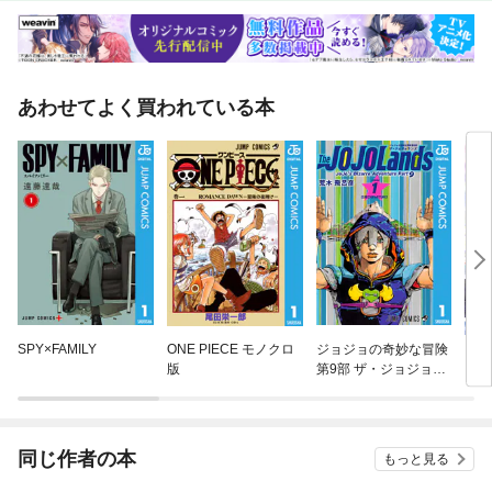
あわせてよく買われている本
SPY×FAMILY
ONE PIECE モノクロ
ジョジョの奇妙な冒険
【単
版
第9部 ザ・ジョジョラ
に転
ンズ
ラス
され
同じ作者の本
もっと見る