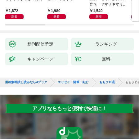
育ち ヤマザキマリ流
大然
人生論
ップ
1,672
1,980
1,540
2
新着
新着
新着
新刊配信予定
ランキング
キャンペーン
無料
漫画無料試し読みならdブック
エッセイ・随筆・紀行
ももクロ流
ももクロ
アプリならもっと便利で快適に！