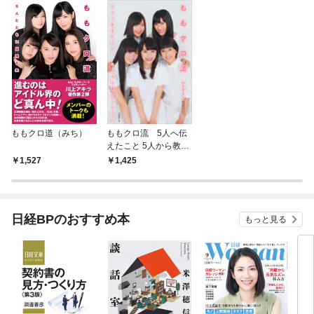
ももクロ道（みち）
ももクロ流 5人へ伝
えたこと 5人から教わ
ったこと
1,527
1,425
日経BPのおすすめ本
もっと見る