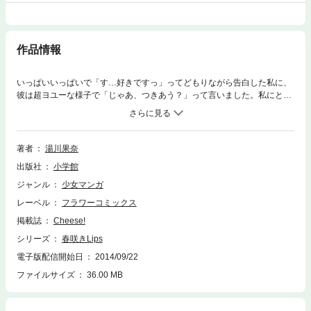
作品情報
いっぱいいっぱいで「す…好きですっ」ってどもりながら告白した私に、
彼は超ヨユーな様子で「じゃあ、つきあう？」って言いました。私にとっ
ては初めての彼。でも、彼にとって私は、何番目かの彼女。つきあって2
週間で…りょ…旅行に行くことになりました。これってフツー？フツーな
の？手も繋いだことないのに？「橋本さんが行きたくないなら、いかない
けど…」「い…行くもん！！ 行きたいもん！！」
著者
湯川果奈
出版社
小学館
ジャンル
少女マンガ
レーベル
フラワーコミックス
掲載誌
Cheese!
シリーズ
春咲きLips
電子版配信開始日
2014/09/22
ファイルサイズ
36.00 MB