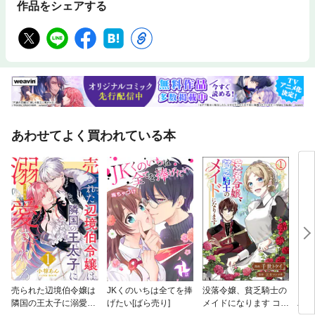
作品をシェアする
あわせてよく買われている本
売られた辺境伯令嬢は
JKくのいちは全てを捧
没落令嬢、貧乏騎士の
とな
隣国の王太子に溺愛さ
げたい[ばら売り]
メイドになります コミ
バス