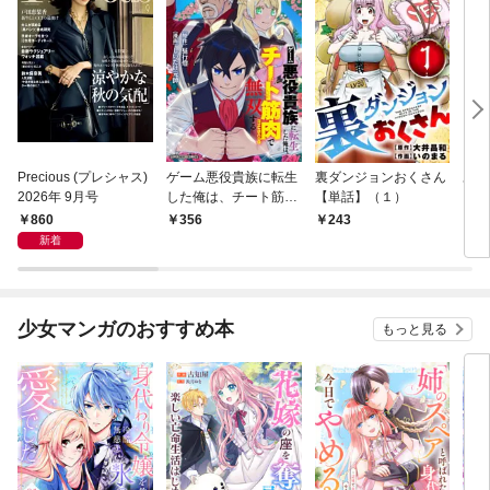
Precious (プレシャス)
ゲーム悪役貴族に転生
裏ダンジョンおくさん
あや
2026年 9月号
した俺は、チート筋肉
【単話】（１）
し夫
で無双する【単話】
倉で
860
356
243
1
（１）
る～
新着
少女マンガのおすすめ本
もっと見る