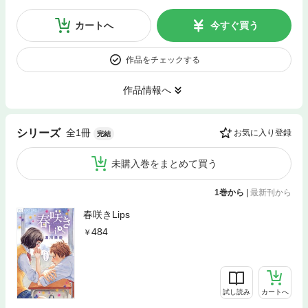
カートへ
今すぐ買う
作品をチェックする
作品情報へ
全1冊
シリーズ
お気に入り登録
完結
未購入巻をまとめて買う
1巻から
|
最新刊から
春咲きLips
484
試し読み
カートへ