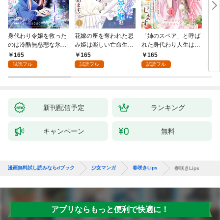
身代わり令嬢を救った
花嫁の座を奪われた忌
「姉のスペア」と呼ば
大好
のは冷酷無慈悲な氷の
み姫は楽しい亡命生活
れた身代わり人生は、
うお
王子の愛でした１
はじめます！１
今日でやめることにし
１
165
165
165
1
ます～辺境で自由を満
試読フル
試読フル
試読フル
試
喫中なので、今さら真
の聖女と言われても知
りません！～１
新刊配信予定
ランキング
キャンペーン
無料
漫画無料試し読みならdブック
少女マンガ
春咲きLips
春咲きLips
アプリならもっと便利で快適に！