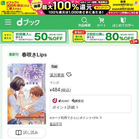
作品検索
カート
はじめての方へ
春咲きLips
最新刊
完結
湯川果奈
マンガ
484
(税込)
4
pt
獲得
ポイント詳細
dカード利用でさらにポイント+2%
返品不可
試し読み