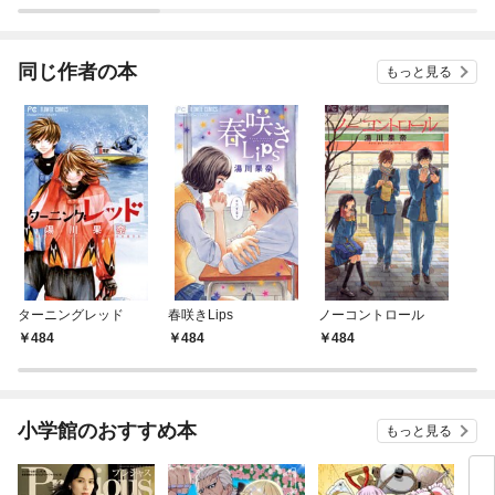
れる
ック版（分冊版）
ッチ
同じ作者の本
もっと見る
ターニングレッド
春咲きLips
ノーコントロール
484
484
484
小学館のおすすめ本
もっと見る