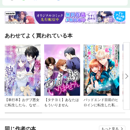
本書を通じて、“現場のPHP力”の土台をしっかりと養ってください。〈こ
んな方にオススメ〉・PHPの基礎をしっかりと身につけたい方・挫折せず
に本格的なPHPの知識を習得したい方・MySQLやWeb APIとの連携を学び
たい方〈本書の内容〉■Lesson1 PHPとは■Lesson2 PHPの基本■Less
on3 簡単なWebアプリケーションを作成する■Lesson4 データベースを
操作する■Lesson5 データベースと連携したWebアプリケーション■Less
あわせてよく買われている本
on6 ログイン処理とセッション〈本書の特長〉・第一線で活躍する著者
による、実践を踏まえた解説・ステップバイステップでプログラムを作成
していくため挫折しにくい・記事ごとに学習時間の目安を設けており、計
画を立てやすい
【単行本】おデブ悪女
【タテヨミ】あなたは
バッドエンド目前のヒ
結界
に転生したら、なぜか
もういりません
ロインに転生した私、
ラスボス王子様に執着
今世では恋愛するつも
されています
りがチートな兄が離し
てくれません！？@C
OMIC
同じ作者の本
もっと見る