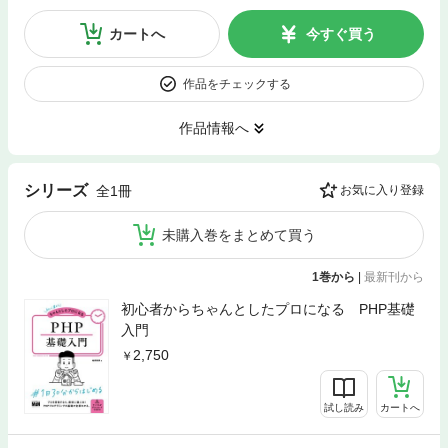
カートへ
今すぐ買う
作品をチェックする
作品情報へ
シリーズ
全1冊
お気に入り登録
未購入巻をまとめて買う
1巻から
|
最新刊から
初心者からちゃんとしたプロになる PHP基礎
入門
2,750
試し読み
カートへ