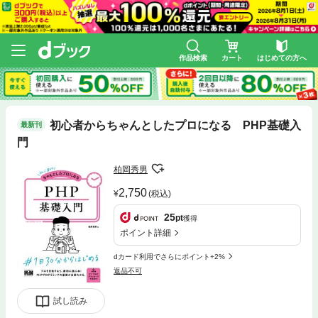
作品検索
カート
はじめての方へ
初心者からちゃんとしたプロになる PHP基礎入
最新刊
門
柏岡秀男
2,750
(税込)
25
pt
獲得
ポイント詳細
dカード利用でさらにポイント+2%
返品不可
試し読み