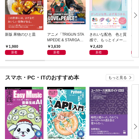
新版 果物のひと皿
アニメ「TRIGUN STA
きれいな配色 色と質
新版
MPEDE & STARGAZ
感で、もっとイメージ
くなる
E」 公式コンプリート
が伝わるデザイン
カレ
1,980
3,630
2,420
1,
ブック
新着
新着
新着
スマホ・PC・ITのおすすめ本
もっと見る