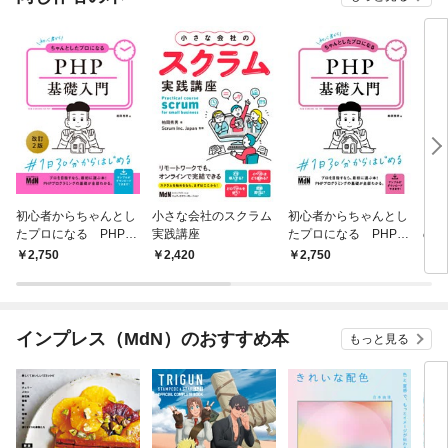
初心者からちゃんとし
小さな会社のスクラム
初心者からちゃんとし
いち
たプロになる PHP基
実践講座
たプロになる PHP基
の教
礎入門 改訂2版
礎入門
応 
2,750
2,420
2,750
2,
践W
インプレス（MdN）のおすすめ本
もっと見る