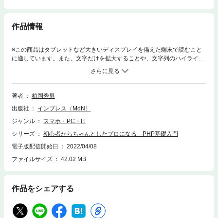
作品情報
※この商品はタブレットなど大きいディスプレイを備えた端末で読むこと
に適しています。また、文字だけを拡大することや、文字列のハイライ
ト、検索、辞書の参照、引用などの機能が使用できません。この商品は固
定レイアウトで作成されており、タブレットなど大きいディスプレイを備
えた端末で読むことに適しています。また、文字列のハイライトや検索、
辞書の参照、引用などの機能が使用できません。〈電子書籍版に関する注
著者
柏岡秀男
意事項〉本書は固定レイアウト型の電子書籍です。リフロー型と異なりビ
出版社
インプレス（MdN）
ューア機能が制限されるほか、端末によって見え方が異なりますので、ご
購入前にお使いの端末にて「無料サンプル」をお試しください。【PHPと
ジャンル
スマホ・PC・IT
データベースを利用したWebアプリケーションの基礎をきっちり学べ
シリーズ
初心者からちゃんとしたプロになる PHP基礎入門
る！】これからPHPを習得したいという方のために、PHPとWebアプリケ
ーションの作り方の基本を解説した入門書です。変数、演算子、条件分
電子版配信開始日
2022/04/08
岐、配列、ループ処理といったPHPの基本的な文法と使い方をマスターし
ファイルサイズ
42.02 MB
たあと、シンプルなWebアプリケーションを作成しながら、PHPプログラ
ミングの考え方と書き方を実践的に学んでいくことができます。さらに、
Web APIやMySQLデータベースからデータを取得する方法、データのバリ
作品をシェアする
デーション、ログイン機能、セッション管理、セキュリティに関する重大
な注意点など、現場で必要とされる基礎がしっかりと習得できます。プロ
グラムは、ひとつひとつの機能をステップ・バイ・ステップで丁寧に積み
上げながら作成していきますので、途中で挫折せずに進められます。ぜひ