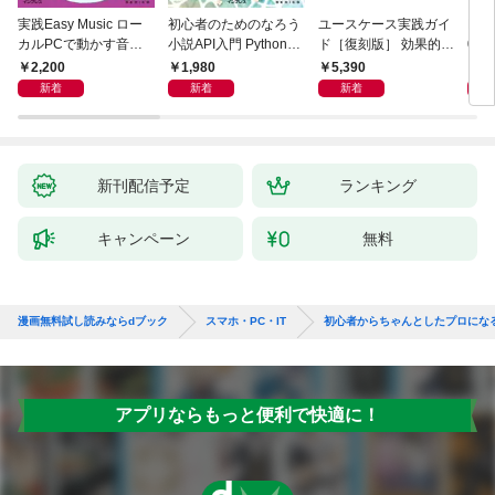
実践Easy Music ロー
初心者のためのなろう
ユースケース実践ガイ
Ma
カルPCで動かす音楽
小説API入門 Pythonで
ド［復刻版］ 効果的な
026
生成AI完全ガイド
作るデータ活用法
ユースケースの書き方
／P
2,200
1,980
5,390
1,
新着
新着
新着
新刊配信予定
ランキング
キャンペーン
無料
漫画無料試し読みならdブック
スマホ・PC・IT
初心者からちゃんとしたプロになる
アプリならもっと便利で快適に！