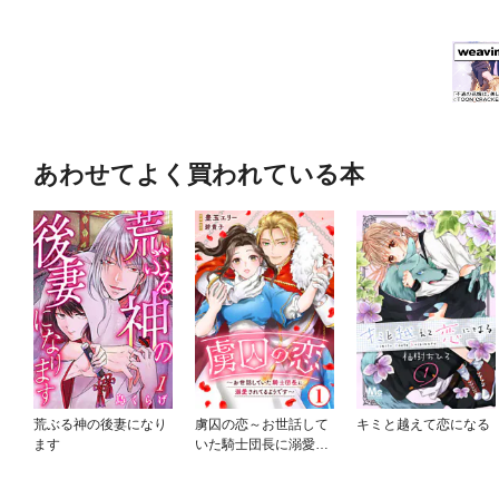
あわせてよく買われている本
荒ぶる神の後妻になり
虜囚の恋～お世話して
キミと越えて恋になる
ます
いた騎士団長に溺愛さ
れてるようです～