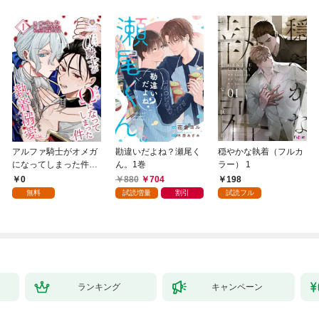
アルファ騎士がオメガ
勘違いだよね？瀬尾く
穏やかな執着（フルカ
になってしまった件～
ん。1巻
ラー） 1
最強α騎士団長の俺
0
880
704
198
が、世話焼きα部下か
無料
試読増量
割引
試読フル
ら執着溺愛されていま
す～【第1話】（ヴィ
オラコミックス）
ランキング
キャンペーン