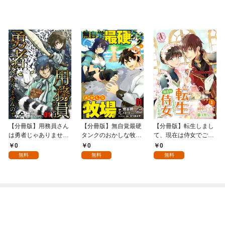
【分冊版】用務員さん
【分冊版】無自覚最硬
【分冊版】転生しまし
は勇者じゃありません
タンクのおかしな牧場
て、現在は侍女でござ
ので 第1話
第1話
います。 第1話（アリ
0
0
0
アンローズコミック
無料
無料
無料
ス）