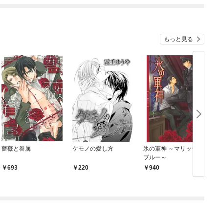
もっと見る
薔薇と眷属
ケモノの愛し方
氷の軍神 ～マリッジ・
ブルー～
693
220
940