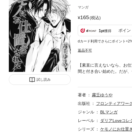
マンガ
165
(税込)
ポイン
1
pt
獲得
dカード利用でさらにポイント+2
返品不可
【素直に言えないなら、お仕
間と付き合い始めた。だが、
しまう。そんな折、同僚の佐
試し読み
ラブコレ vol.59収録作品
著者
霧壬ゆうや
出版社
フロンティアワー
ジャンル
BLマンガ
レーベル
ダリアLoveコ
シリーズ
ケモノにお仕置