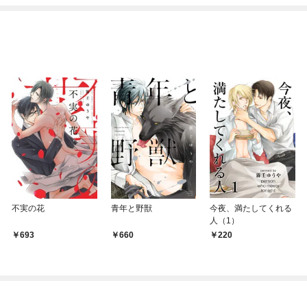
不実の花
青年と野獣
今夜、満たしてくれる
人（1）
693
660
220