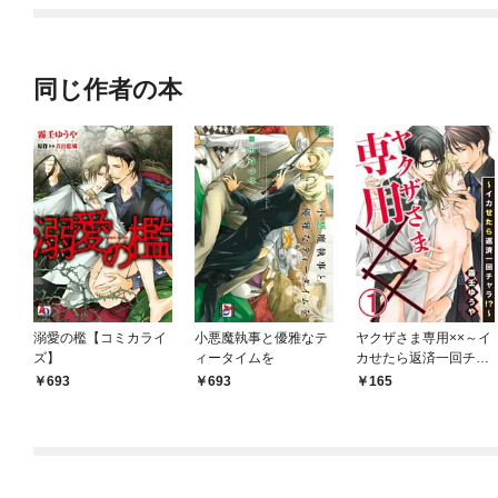
同じ作者の本
溺愛の檻【コミカライ
小悪魔執事と優雅なテ
ヤクザさま専用××～イ
ズ】
ィータイムを
カせたら返済一回チャ
ラ!?～ 1巻
693
693
165