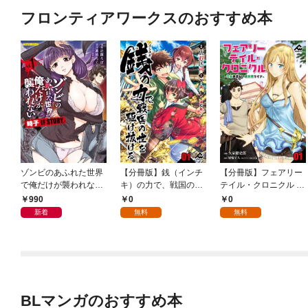
フロンティアワークスのおすすめ本
ゾンビのあふれた世界
【分冊版】銭（インチ
【分冊版】フェアリー
で俺だけが襲われない
キ）の力で、戦国の世
テイル・クロニクル ～
時子 IF STORY 1
を駆け抜ける。 第1話
空気読まない異世界ラ
990
0
0
イフ～ 第1話
新着
無料
無料
BLマンガのおすすめ本