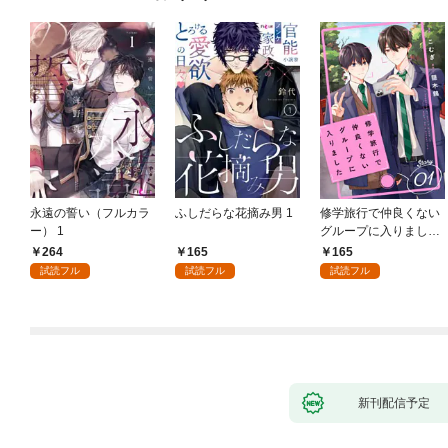
永遠の誓い（フルカラ
ふしだらな花摘み男 1
修学旅行で仲良くない
ー） 1
グループに入りました
【単話版】1巻
264
165
165
試読フル
試読フル
試読フル
新刊配信予定