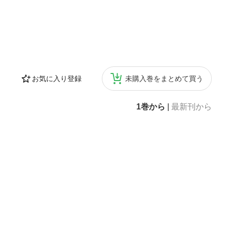
お気に入り登録
未購入巻をまとめて買う
1巻から
|
最新刊から