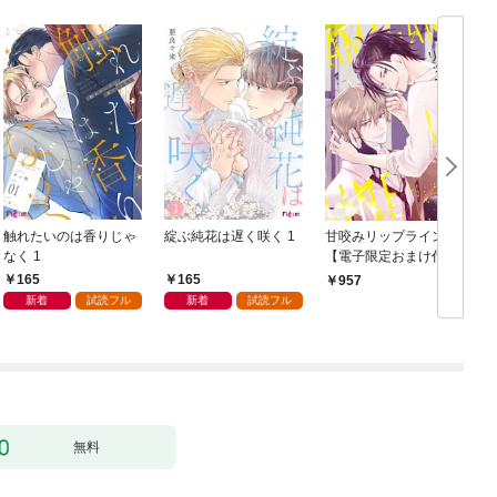
触れたいのは香りじゃ
綻ぶ純花は遅く咲く 1
甘咬みリップライン
F
なく 1
【電子限定おまけ付
き】
165
165
957
新着
試読フル
新着
試読フル
無料