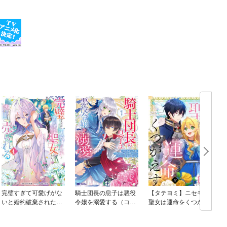
完璧すぎて可愛げがな
騎士団長の息子は悪役
【タテヨミ】ニセモノ
いと婚約破棄された聖
令嬢を溺愛する（コミ
聖女は運命をくつがえ
女は隣国に売られる
ック）
す