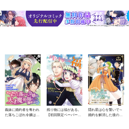
義妹に婚約者を奪われ
残り物には福がある。
隠れ星は心を繋いで～
た落ちこぼれ令嬢は、
【初回限定ペーパー
婚約を解消した後の、
天才魔術師に溺愛され
付】【電子限定特典
美味しいご飯と恋のお
る（コミック） 分冊版
付】
話～(話売り)