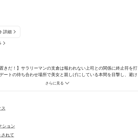
ト詳細
%
置きだ！】サラリーマンの支倉は報われない上司との関係に終止符を打
デートの待ち合わせ場所で美女と親しげにしている本間を目撃し、避け
山が頻繁に飲みに誘ってくる。佐山は支倉がゲイであることを知っていて…
（表紙：風緒）】
クス
レクション
きされて