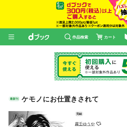
作品検索
カート
ケモノにお仕置きされて
最新刊
完結
霧壬ゆうや