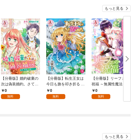
もっと見る
【分冊版】婚約破棄の
【分冊版】転生王女は
【分冊版】リーフェの
次は偽装婚約。さて、
今日も旗を叩き折る 第
祝福 ～無属性魔法しか
その次は……。 第1話
1話（アリアンローズ
使えない落ちこぼれと
0
0
0
（アリアンローズコミ
コミックス）
してほっといてくださ
無料
無料
無料
ックス）
い～ 第1話（アリアン
ク
ローズコミックス）
もっと見る