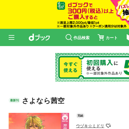
作品検索
カート
さよなら茜空
最新刊
完結
ウヅキ☆ミドリ