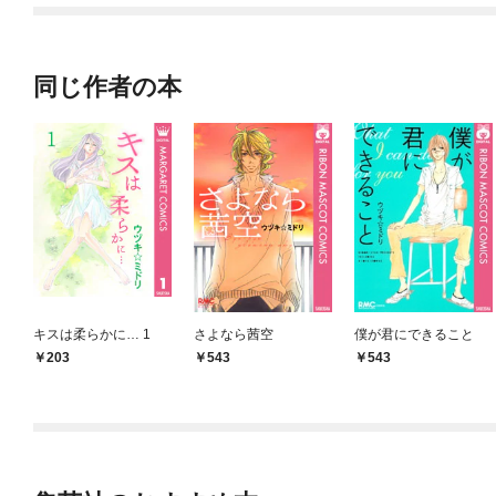
同じ作者の本
キスは柔らかに… 1
さよなら茜空
僕が君にできること
203
543
543