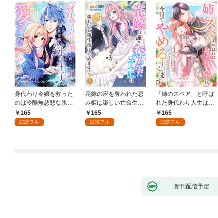
身代わり令嬢を救った
花嫁の座を奪われた忌
「姉のスペア」と呼ば
のは冷酷無慈悲な氷の
み姫は楽しい亡命生活
れた身代わり人生は、
王子の愛でした１
はじめます！１
今日でやめることにし
165
165
165
ます～辺境で自由を満
試読フル
試読フル
試読フル
喫中なので、今さら真
の聖女と言われても知
りません！～１
新刊配信予定