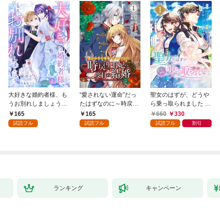
大好きな婚約者様、も
“愛されない運命”だっ
聖女のはずが、どうや
うお別れしましょう。
たはずなのに～時戻り
ら乗っ取られました 1
１
王妃の二度目の結婚～
巻
165
165
660
330
１
試読フル
試読フル
試読フル
割引
ランキング
キャンペーン