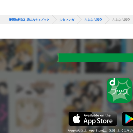
漫画無料試し読みならdブック
少女マンガ
さよなら茜空
さよなら茜空
Appleのロゴ、App Storeは、米国もしくはそ