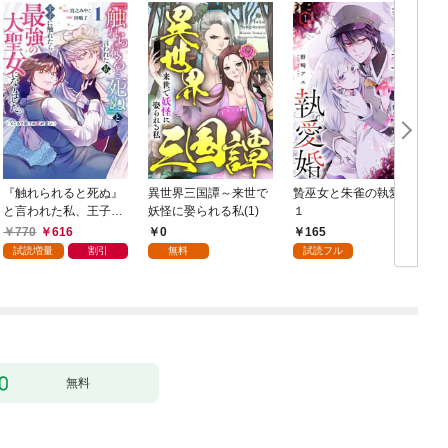
『触れられると死ぬ』
異世界三国譚～来世で
贄巫女と朱雀の執愛婚
と言われた私、王子に
妖怪に娶られる私(1)
１
触れたら最強の大聖女
770
616
0
165
になりました。ところ
試読増量
割引
無料
試読フル
で殿下の愛が重い 1巻
無料