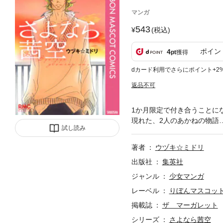
マンガ
543
(税込)
ポイン
4
pt
獲得
dカード利用でさらにポイント+2
返品不可
1か月限定で付き合うことに
現れた、2人のあかねの物語
試し読み
著者
ウヅキ☆ミドリ
出版社
集英社
ジャンル
少女マンガ
レーベル
りぼんマスコットコ
掲載誌
ザ マーガレット
シリーズ
さよなら茜空