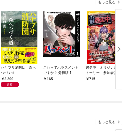
もっと見る
ハヤブサ消防団 森へ
これってハラスメント
逃走中 オリジナルス
つづく道
ですか？ 分冊版 1
トーリー 参加者は小
学生！？ 渋谷の街を
2,200
165
715
逃げまくれ！
新着
もっと見る