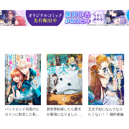
バッドエンド目前のヒ
異世界転移したら愛犬
王太子妃になんてなり
ロインに転生した私、
が最強になりました ～
たくない！！ 婚約者編
今世では恋愛するつも
シルバーフェンリルと
りがチートな兄が離し
俺が異世界暮らしを始