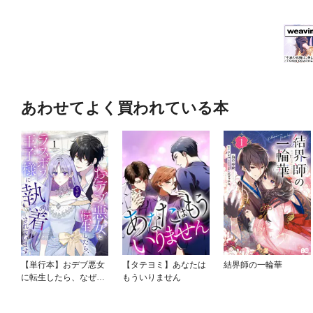
あわせてよく買われている本
【単行本】おデブ悪女
【タテヨミ】あなたは
結界師の一輪華
に転生したら、なぜか
もういりません
ラスボス王子様に執着
されています