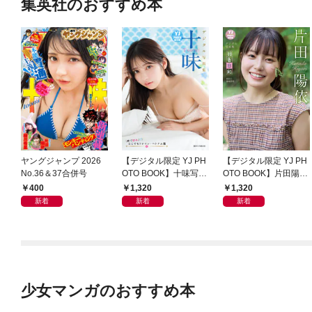
集英社のおすすめ本
ヤングジャンプ 2026
【デジタル限定 YJ PH
【デジタル限定 YJ PH
No.36＆37合併号
OTO BOOK】十味写真
OTO BOOK】片田陽依
集「続・『ぽみ』！？
写真集「羽色日和」
400
1,320
1,320
どこでもトレイン・ベ
新着
新着
新着
トナム篇」
少女マンガのおすすめ本