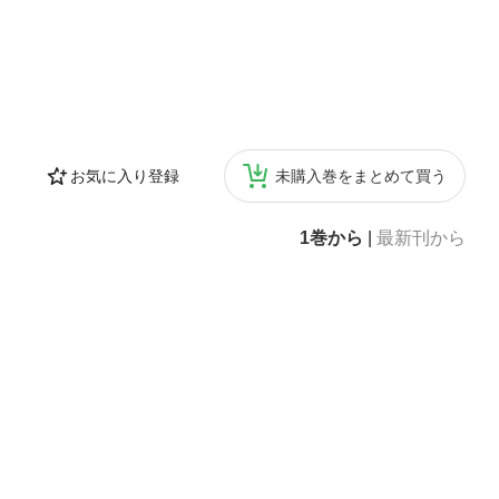
お気に入り登録
未購入巻をまとめて買う
1巻から
|
最新刊から