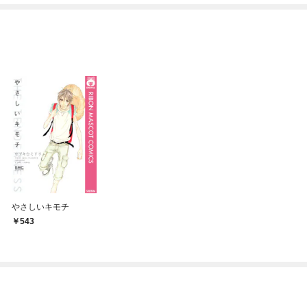
てくれません！？@C
めたら～ THE COMIC
OMIC
やさしいキモチ
543