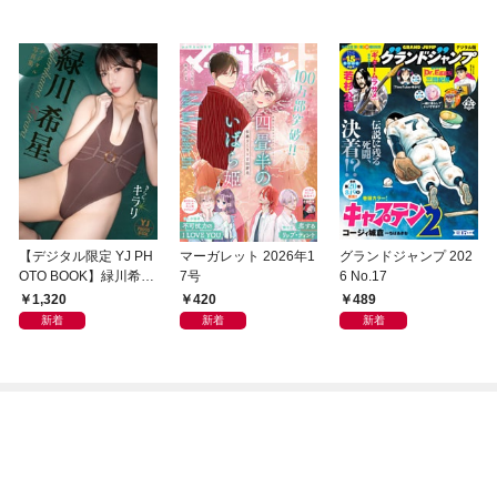
【デジタル限定 YJ PH
マーガレット 2026年1
グランドジャンプ 202
OTO BOOK】緑川希星
7号
6 No.17
写真集「きらら、キラ
1,320
420
489
リ」
新着
新着
新着