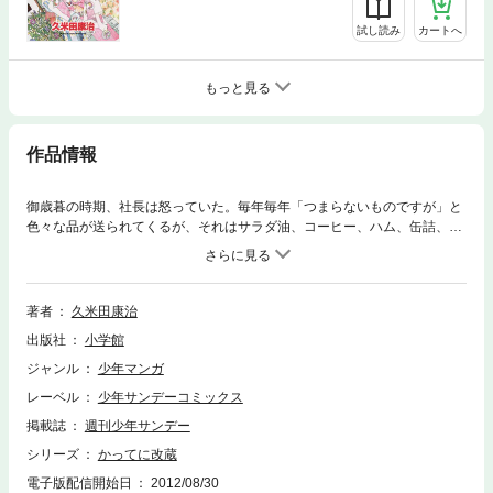
試し読み
カートへ
もっと見る
作品情報
御歳暮の時期、社長は怒っていた。毎年毎年「つまらないものですが」と
色々な品が送られてくるが、それはサラダ油、コーヒー、ハム、缶詰、ビ
ール等々、実際には使えるものばかり。本当につまらないものがほしいと
駄々をこねる社長に、すずが究極の「つまらない者」を届ける…
著者
久米田康治
出版社
小学館
ジャンル
少年マンガ
レーベル
少年サンデーコミックス
掲載誌
週刊少年サンデー
シリーズ
かってに改蔵
電子版配信開始日
2012/08/30