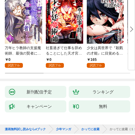
万年ヒラ教師の支援魔
社畜過ぎて仕事を辞め
少女は異世界で『殺戮
魔王
術師、最強の賢者にな
ることにした天才宮廷
の才能』に目覚める
者パ
る～不人気の支援魔術
魔術師～辺境の地でス
(話売り) #1
やっ
0
0
165
2
師は給料泥棒だと魔術
ローライフを夢見る
試読フル
試読フル
試読フル
大学をクビになった
が、不届き者を倒して
が、出世した元教え子
いたら『最果ての魔
たちのおかげで何も困
女』と呼ばれるように
らない件～ 第1話
なる～ 第1話
新刊配信予定
ランキング
キャンペーン
無料
漫画無料試し読みならdブック
少年マンガ
かってに改蔵
かってに改蔵（１