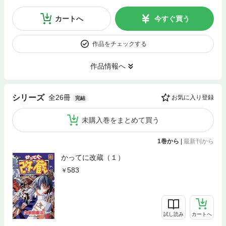
カートへ
今すぐ買う
作品をチェックする
作品情報へ
全26冊
シリーズ
お気に入り登録
完結
未購入巻をまとめて買う
1巻から
|
最新刊から
かってに改蔵（１）
583
試し読み
カートへ