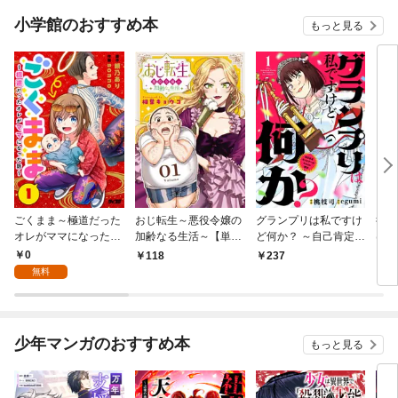
小学館のおすすめ本
もっと見る
ごくまま～極道だった
おじ転生～悪役令嬢の
グランプリは私ですけ
後宮
オレがママになった話
加齢なる生活～【単
ど何か？ ～自己肯定モ
は謎
～【単話】（１）
話】（１）
ンスターのミスコン無
（１
0
118
237
2
双～【単話】（１）
無料
少年マンガのおすすめ本
もっと見る