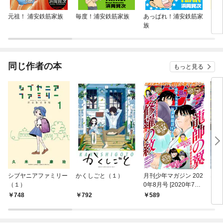
元祖！ 浦安鉄筋家族
毎度！浦安鉄筋家族
あっぱれ！浦安鉄筋家
ワカ
族
同じ作者の本
もっと見る
シブヤニアファミリー
かくしごと（１）
月刊少年マガジン 202
なん
（１）
0年8月号 [2020年7月6
日発売]
748
792
589
7