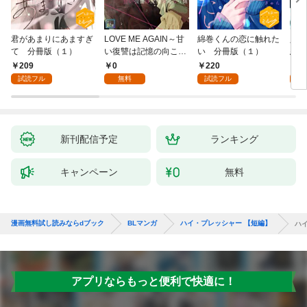
君があまりにあますぎ
LOVE ME AGAIN～甘
綿巻くんの恋に触れた
人魚
て 分冊版（１）
い復讐は記憶の向こう
い 分冊版（１）
悪魔
側～【全年齢版】(1)
き】(
209
0
220
8
試読フル
無料
試読フル
試
新刊配信予定
ランキング
キャンペーン
無料
漫画無料試し読みならdブック
BLマンガ
ハイ・プレッシャー 【短編】
ハ
アプリならもっと便利で快適に！