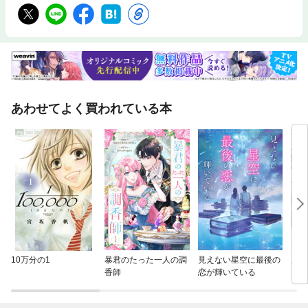
あわせてよく買われている本
10万分の1
暴君のたった一人の調
見えない星空に最後の
別れ
香師
恋が輝いている