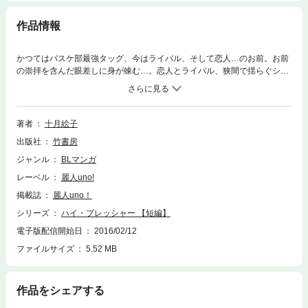
作品情報
かつてはバスケ部最強タッグ、今はライバル、そして恋人…のお前。お前
の崇拝を含んだ眼差しに身が竦む…。恋人とライバル、狭間で揺らぐシー
ソーゲーム。※本電子書籍は「麗人uno! Vol.13 The ライバル」に収録の
「ハイ・プレッシャー」と同内容です。
著者
十月絵子
出版社
竹書房
ジャンル
BLマンガ
レーベル
麗人uno!
掲載誌
麗人uno！
シリーズ
ハイ・プレッシャー 【短編】
電子版配信開始日
2016/02/12
ファイルサイズ
5.52 MB
作品をシェアする