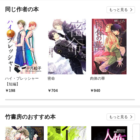
同じ作者の本
もっと見る
ハイ・プレッシャー
密命
肉体の華
【短編】
198
704
940
竹書房のおすすめ本
もっと見る