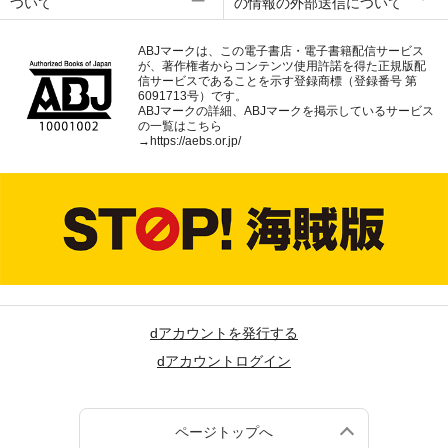
ついて
の情報の外部送信について
ABJマークは、この電子書店・電子書籍配信サービス
が、著作権者からコンテンツ使用許諾を得た正規版配
信サービスであることを示す登録商標（登録番号 第
6091713号）です。
ABJマークの詳細、ABJマークを掲示しているサービス
の一覧はこちら
→
https://aebs.or.jp/
dアカウントを発行する
dアカウントログイン
ページトップへ