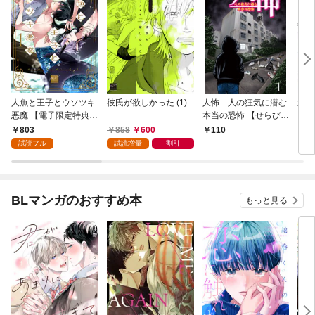
人魚と王子とウソツキ
彼氏が欲しかった (1)
人怖 人の狂気に潜む
運送
悪魔 【電子限定特典付
本当の恐怖 【せらびぃ
イバ
き】(1)
連載版】１
いト
803
858
600
110
1
【せ
試読フル
試読増量
割引
BLマンガのおすすめ本
もっと見る