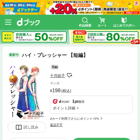
作品検索
カート
はじめての方へ
ハイ・プレッシャー 【短編】
最新刊
完結
十月絵子
マンガ
198
(税込)
1
pt
獲得
ポイント詳細
dカード利用でさらにポイント+2%
返品不可
試し読み