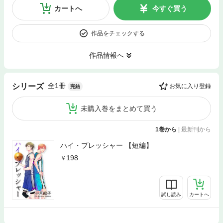
カートへ
今すぐ買う
作品をチェックする
作品情報へ
全1冊
シリーズ
お気に入り登録
完結
未購入巻をまとめて買う
1巻から
|
最新刊から
ハイ・プレッシャー 【短編】
198
試し読み
カートへ