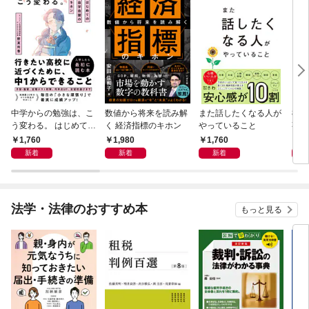
中学からの勉強は、こ
数値から将来を読み解
また話したくなる人が
83
う変わる。 はじめての
く 経済指標のキホン
やっていること
事
自学自習のキホン
1,760
1,980
1,760
1,
新着
新着
新着
法学・法律のおすすめ本
もっと見る