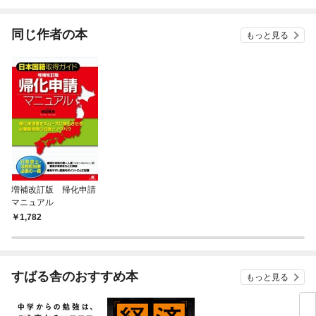
されています
りがチートな兄が離し
てくれません！？@C
OMIC
同じ作者の本
もっと見る
増補改訂版 帰化申請
マニュアル
1,782
すばる舎のおすすめ本
もっと見る