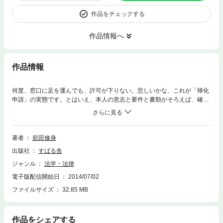
作品をチェックする
作品情報へ
作品情報
何度、窓口に足を運んでも、許可が下りない。悲しいかな、これが「帰化
申請」の実態です。とはいえ、本人の意志と要件と書類がそろえば、確実
に超えられる壁というのもまた事実。だから、最初からあきらめないでほ
しい……。心から「日本人になりたい」と願う人たちを長年にわたりサポ
ートしてきた、国際法務の第一人者による日本国籍取得ガイド決定版。行
政書士・法務担当者必携の一冊。
著者
前田修身
出版社
すばる舎
ジャンル
法学・法律
電子版配信開始日
2014/07/02
ファイルサイズ
32.85 MB
作品をシェアする