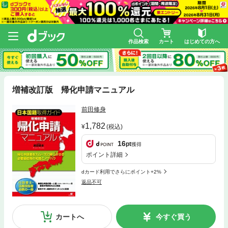
作品検索
カート
はじめての方へ
増補改訂版 帰化申請マニュアル
前田修身
1,782
(税込)
16
pt
獲得
ポイント詳細
dカード利用でさらにポイント+2%
返品不可
カートへ
今すぐ買う