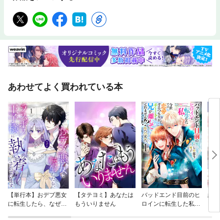
あわせてよく買われている本
【単行本】おデブ悪女
【タテヨミ】あなたは
バッドエンド目前のヒ
結界
に転生したら、なぜか
もういりません
ロインに転生した私、
ラスボス王子様に執着
今世では恋愛するつも