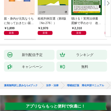
親・身内が元気なうち
租税判例百選（第8版
聴ける！実用法律書
ひと
に知っておきたい届
〔No.276〕）
図解で早わかり 改訂
版 
出・手続きの準備（き
新版 裁判・訴訟の法
十年
1,899
2,970
2,310
1,
ずな出版）
律がわかる事典
が教
新着
新着
新着
き 
全終
新刊配信予定
ランキング
キャンペーン
無料
漫画無料試し読みならdブック
法学・法律
増補改訂版 帰化申請マニュアル
アプリならもっと便利で快適に！