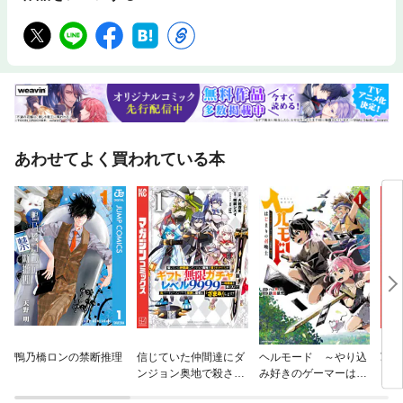
あわせてよく買われている本
鴨乃橋ロンの禁断推理
信じていた仲間達にダ
ヘルモード ～やり込
軍靴
ンジョン奥地で殺され
み好きのゲーマーは廃
かけたがギフト『無限
設定の異世界で無双す