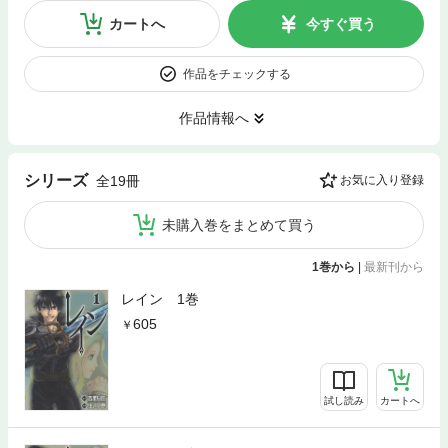
カートへ
今すぐ買う
作品をチェックする
作品情報へ
シリーズ
全19冊
お気に入り登録
未購入巻をまとめて買う
1巻から
|
最新刊から
レイン 1巻
605
試し読み
カートへ