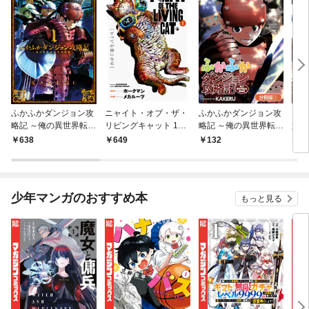
ふかふかダンジョン攻
ニャイト・オブ・ザ・
ふかふかダンジョン攻
ロメ
略記 ～俺の異世界転生
リビングキャット 1巻
略記 ～俺の異世界転生
嬢、
冒険譚～ 1巻
すべてが猫になる
冒険譚～【分冊版】 1
人類
638
649
132
1
巻
隊組
版】
少年マンガのおすすめ本
もっと見る