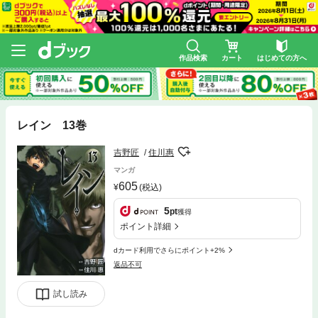
作品検索
カート
はじめての方へ
レイン 13巻
吉野匠
住川惠
マンガ
605
(税込)
5
pt
獲得
ポイント詳細
dカード利用でさらにポイント+2%
返品不可
試し読み