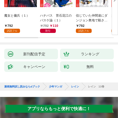
魔女と傭兵（１）
ハナバス 苔石花江の
信じていた仲間達にダ
追放
バスケ論（１）
ンジョン奥地で殺され
『自
かけたがギフト『無限
領地
792
792
110
792
7
ガチャ』でレベル９９
強の
試読フル
割引
試読フル
試
９９の仲間達を手に入
～最
れて元パーティーメン
で始
バーと世界に復讐＆
拓ス
『ざまぁ！』します！
（１
（１）
新刊配信予定
ランキング
キャンペーン
無料
漫画無料試し読みならdブック
少年マンガ
レイン
レイン 13巻
アプリならもっと便利で快適に！