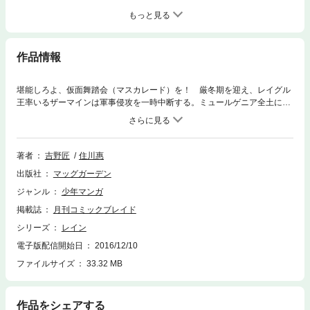
もっと見る
作品情報
堪能しろよ、仮面舞踏会（マスカレード）を！ 厳冬期を迎え、レイグル
王率いるザーマインは軍事侵攻を一時中断する。ミュールゲニア全土に束
の間の平和が訪れ、各国はいずれ来る脅威に備えるべく奔走する日々を送
っていた。そんなある日、サンクワール王都リディアでは年に一度の“星祭
り”が開催される。密かにガルフォート城を抜け出し、祭りを満喫するレイ
ン達だが、突如シェルファの命を狙う謎の組織が牙を剥き……!!
著者
吉野匠
住川惠
出版社
マッグガーデン
ジャンル
少年マンガ
掲載誌
月刊コミックブレイド
シリーズ
レイン
電子版配信開始日
2016/12/10
ファイルサイズ
33.32 MB
作品をシェアする