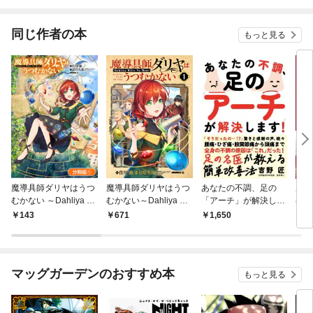
ガチャ』でレベル９９
る～はじまりの召喚士
９９の仲間達を手に入
れて元パーティーメン
同じ作者の本
もっと見る
バーと世界に復讐＆
『ざまぁ！』します！
魔導具師ダリヤはうつ
魔導具師ダリヤはうつ
あなたの不調、足の
魔導
むかない ～Dahliya Wi
むかない～Dahliya Wil
「アーチ」が解決しま
むかな
lts No More～【分冊
ts No More～ 1巻
す！
lts
143
671
1,650
9
版】 1巻
巻
マッグガーデンのおすすめ本
もっと見る