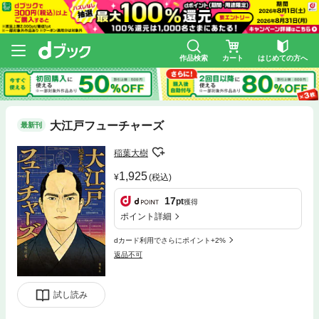
作品検索
カート
はじめての方へ
大江戸フューチャーズ
最新刊
稲葉大樹
1,925
(税込)
17
pt
獲得
ポイント詳細
dカード利用でさらにポイント+2%
返品不可
試し読み