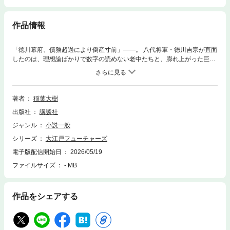
作品情報
「徳川幕府、債務超過により倒産寸前」――。 八代将軍・徳川吉宗が直面
したのは、理想論ばかりで数字の読めない老中たちと、膨れ上がった巨大
な固定費。 この未曾有の経営危機を打開するため、戦国時代から暗躍する
伝説の忍者集団を雇用する。その名も「今猿（コンサル）」ーー。「ま
ず、大奥をリストラせよ」 彼らが突きつけるのは、感情を排した冷徹な
「現状の見える化」と、現代ビジネスをも凌駕するロジックの数々。 七〇
著者
稲葉大樹
〇人規模の凄絶な人員削減 、不透明な年貢制度のインセンティブ設計 、
出版社
講談社
そして市場を震撼させる「貨幣改鋳」というバズーカ。守旧派や大名たち
との衝突を乗り越え、はたして吉宗は国家再生の悲願を成し遂げられるの
ジャンル
小説一般
か？現代を生きる挑戦者たちに贈る、血湧き肉躍る吉宗の成長譚！
シリーズ
大江戸フューチャーズ
電子版配信開始日
2026/05/19
ファイルサイズ
- MB
作品をシェアする