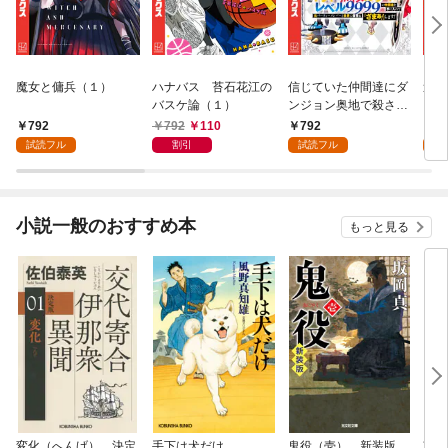
魔女と傭兵（１）
ハナバス 苔石花江の
信じていた仲間達にダ
追放
バスケ論（１）
ンジョン奥地で殺され
『自
かけたがギフト『無限
領地
792
792
110
792
7
ガチャ』でレベル９９
強の
試読フル
割引
試読フル
試
９９の仲間達を手に入
～最
れて元パーティーメン
で始
バーと世界に復讐＆
拓ス
『ざまぁ！』します！
（１
小説一般のおすすめ本
もっと見る
（１）
変化（へんげ） 決定
手下は犬だけ
鬼役（壱） 新装版
南町