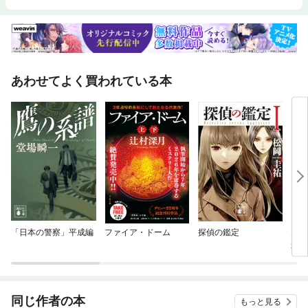
あわせてよく買われている本
「日本の警察」平成編
ファイア・ドーム
探偵の鑑定
月が
かに
った
同じ作者の本
もっと見る