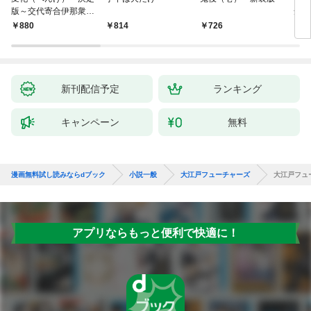
版～交代寄合伊那衆異
舟の
聞（1）～
880
814
726
9
新刊配信予定
ランキング
キャンペーン
無料
漫画無料試し読みならdブック
小説一般
大江戸フューチャーズ
大江戸フュ
アプリならもっと便利で快適に！