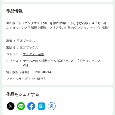
作品情報
3DS版「ドラゴンクエストVII」を徹底攻略! 「ふしぎな石版」や「ちいさ
なメダル」の入手場所を網羅。クリア後の世界のダンジョンマップも掲載!
著者
三才ブックス
出版社
三才ブックス
ジャンル
エンタメ・芸能
シリーズ
ゲーム攻略＆禁断データBOOK vol.2 【ドラゴンクエスト
VII】
電子版配信開始日
2016/06/14
ファイルサイズ
44.48 MB
作品をシェアする