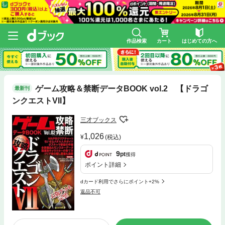
作品検索
カート
はじめての方へ
ゲーム攻略＆禁断データBOOK vol.2 【ドラゴ
最新刊
ンクエストVII】
三才ブックス
1,026
(税込)
9
pt
獲得
ポイント詳細
dカード利用でさらにポイント+2%
返品不可