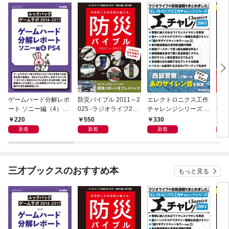
ゲームハード分解レポ
防災バイブル 2011～2
エレクトロニクス工作
警察
ート ソニー編（4）PS
025 -ラジオライフ202
チャレンジシリーズ C
作選 
4 －ゲームラボアーカ
6年４月号特別付録
LASSICS 2001
ジオ
220
550
330
2
イブス－
《電子版》-
ス］
新着
新着
新着
三才ブックスのおすすめ本
もっと見る