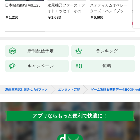
日本映画navi vol.123
永尾柚乃ファーストフ
ステディカムオペレー
テレ
ォトエッセイ ゆのも
ターズ・ハンドブック
集 
のがたり
日本語版 電子版 第２
ーズ
1
1,210
￥1,683
￥6,600
版
ウル
【電
新刊配信予定
ランキング
キャンペーン
無料
漫画無料試し読みならdブック
エンタメ・芸能
ゲーム攻略＆禁断データBOOK vol
アプリならもっと便利で快適に！