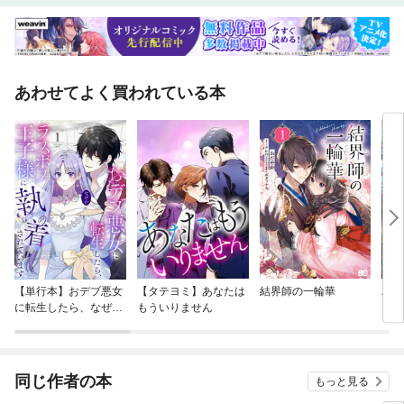
あわせてよく買われている本
【単行本】おデブ悪女
【タテヨミ】あなたは
結界師の一輪華
バッ
に転生したら、なぜか
もういりません
ロイ
ラスボス王子様に執着
今世
されています
りが
てく
OMI
同じ作者の本
もっと見る