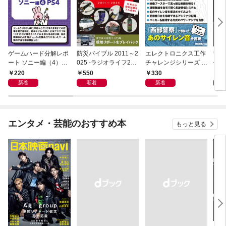
ゲームハード分解レポ
防災バイブル 2011～2
エレクトロニクス工作
警察
ート ソニー編（4）PS
025 -ラジオライフ202
チャレンジシリーズ C
作選 
4 －ゲームラボアーカ
6年４月号特別付録
LASSICS 2001
ジオ
220
550
330
2
イブス－
《電子版》-
ス］
新着
新着
新着
エンタメ・芸能のおすすめ本
もっと見る