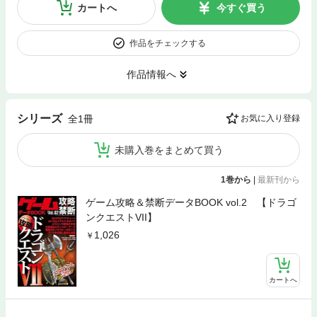
カートへ
今すぐ買う
作品をチェックする
作品情報へ
シリーズ
全1冊
お気に入り登録
未購入巻をまとめて買う
1巻から
|
最新刊から
ゲーム攻略＆禁断データBOOK vol.2 【ドラゴ
ンクエストVII】
1,026
カートへ