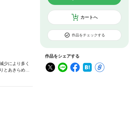
カートへ
作品をチェックする
作品をシェアする
減少により多く
りとあきらめに
の議員もいるだ
る。本書では、
数少ない好例や