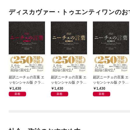
ディスカヴァー・トゥエンティワンのお
超訳ニーチェの言葉 エ
超訳ニーチェの言葉 エ
超訳ニーチェの言葉 エ
ッセンシャル版 クラシ
ッセンシャル版 クラシ
ッセンシャル版 クラシ
ックカバー赤箔
ックカバー金箔
ックカバー銀箔
1,430
1,430
1,430
新着
新着
新着