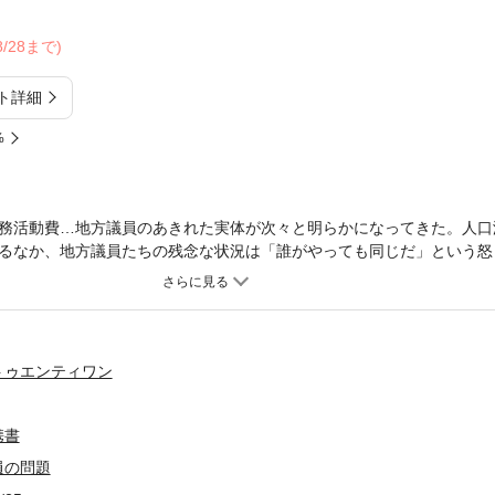
08/28まで)
ト詳細
%
務活動費…地方議員のあきれた実体が次々と明らかになってきた。人口
るなか、地方議員たちの残念な状況は「誰がやっても同じだ」という怒
仕事をしない議員はいる。ただ目立ちたいだけ、ただ地盤を継いだだけ
な町村、市区、都道府県にも、きちんと仕事をする議員は少数ながらい
明らかにし、報酬や活動内容、議員のタイプなどを紹介するとともに、
地方創生」は、国主導ではなく、住民主導で取り組むべきものだ。
トゥエンティワン
携書
員の問題