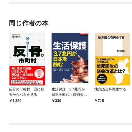
同じ作者の本
反骨の市町村 国に頼
生活保護 3.7兆円が
地方議会を再生する
るからバカを見る
日本を蝕む（週刊ダイ
ヤモンド特集BOOKS V
1,320
330
715
ol.323）