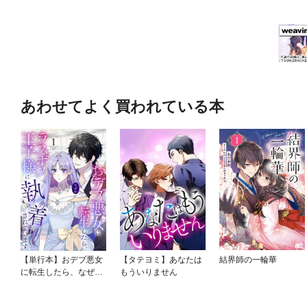
あわせてよく買われている本
【単行本】おデブ悪女
【タテヨミ】あなたは
結界師の一輪華
に転生したら、なぜか
もういりません
ラスボス王子様に執着
されています