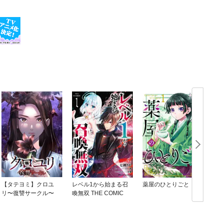
【タテヨミ】クロユ
レベル1から始まる召
薬屋のひとりごと
リ〜復讐サークル〜
喚無双 THE COMIC