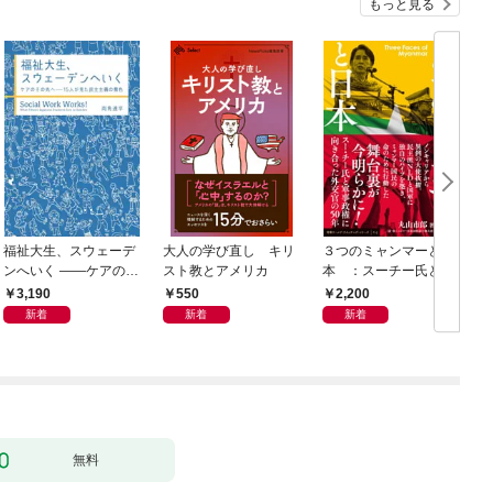
もっと見る
福祉大生、スウェーデ
大人の学び直し キリ
３つのミャンマーと日
ンへいく ――ケアのそ
スト教とアメリカ
本 ：スーチー氏と軍
の先へ――15人が見た
事政権に向き合った外
3,190
550
2,200
民主主義の景色――
交官の50年
新着
新着
新着
無料