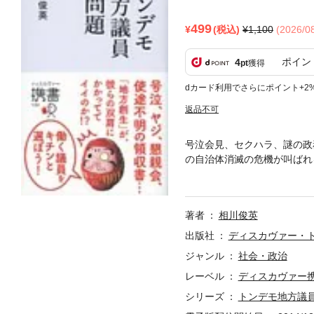
499
(税込)
1,100
(2026/
ポイン
4
pt
獲得
dカード利用でさらにポイント+2
返品不可
号泣会見、セクハラ、謎の政
の自治体消滅の危機が叫ばれ
つながっている。たしかに、
ろう。しかし、どんなに小さ
見えにくい地方議員の実態を
著者
相川俊英
新しい動きも取り上げた。「
出版社
ディスカヴァー・
ジャンル
社会・政治
レーベル
ディスカヴァー
シリーズ
トンデモ地方議