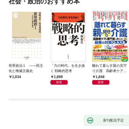
社会・政治のおすすめ本
世界政治１ ――民主
「力の時代」を生き抜
離れて暮らす親の見守
化と権威主義化
く 戦略的思考
り介護 高齢者ケアの
専門家が教える最善の
1,899
1,848
1,034
対策Q＆A大全
新着
新着
新刊配信予定