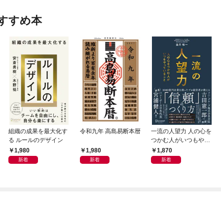
すすめ本
組織の成果を最大化す
令和九年 高島易断本暦
一流の人望力 人の心を
る ルールのデザイン
つかむ人がいつもやっ
ていること
1,980
1,980
1,870
新着
新着
新着