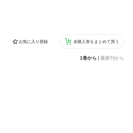
お気に入り登録
未購入巻をまとめて買う
1巻から
|
最新刊から