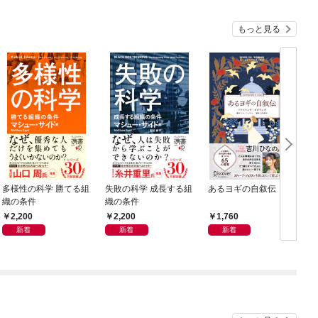
もっと見る
多様性の科学 勝てる組
失敗の科学 成長する組
あるヨギの自叙伝
織の条件
織の条件
2,200
2,200
1,760
新着
新着
新着