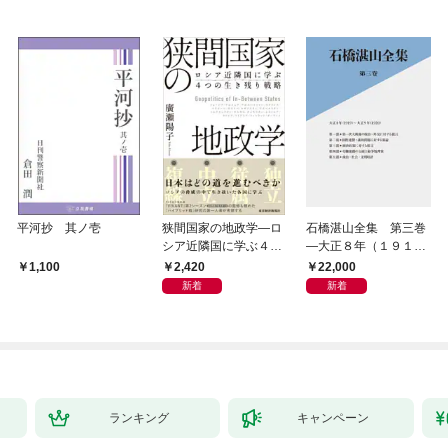
平河抄 其ノ壱
狭間国家の地政学―ロ
石橋湛山全集 第三巻
シア近隣国に学ぶ４つ
―大正８年（１９１
の生き残り戦略
９）－大正９年（１９
2,420
22,000
1,100
２０）
新着
新着
ランキング
キャンペーン