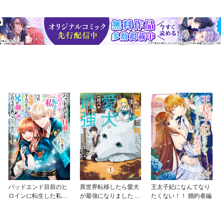
バッドエンド目前のヒ
異世界転移したら愛犬
王太子妃になんてなり
ロインに転生した私、
が最強になりました ～
たくない！！ 婚約者編
今世では恋愛するつも
シルバーフェンリルと
りがチートな兄が離し
俺が異世界暮らしを始