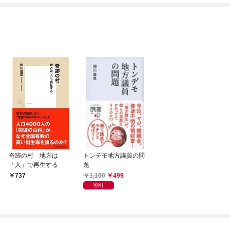
てくれません！？@C
めたら～ THE COMIC
OMIC
奇跡の村 地方は
トンデモ地方議員の問
「人」で再生する
題
1,100
499
737
割引