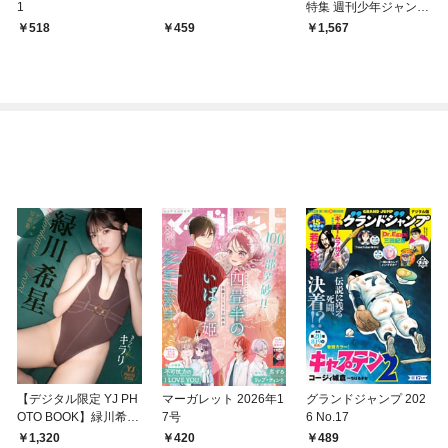
1
特集 週刊少年ジャンプ
とONE PIECE 020
518
459
1,567
【デジタル限定 YJ PH
マーガレット 2026年1
グランドジャンプ 202
OTO BOOK】緑川希星
7号
6 No.17
写真集「きらら、キラ
1,320
420
489