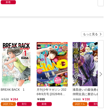
逃げまくれ！
新着
もっと見る
BREAK BACK 1
月刊少年マガジン 202
漆黒使いの最強勇者
6年9月号 [2026年8月6
仲間全員に裏切られた
日発売]
ので最強の魔物と組み
528
264
699
660
330
ます 1巻
試読フル
割引
新着
試読フル
割引