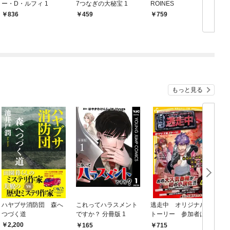
ー・D・ルフィ 1
7つなぎの大秘宝 1
ROINES
836
459
759
もっと見る
ハヤブサ消防団 森へ
これってハラスメント
逃走中 オリジナルス
つづく道
ですか？ 分冊版 1
トーリー 参加者は小
学生！？ 渋谷の街を
2,200
165
715