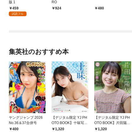
版 1
RO
459
924
480
試読フル
集英社のおすすめ本
ヤングジャンプ 2026
【デジタル限定 YJ PH
【デジタル限定 YJ PH
No.36＆37合併号
OTO BOOK】十味写真
OTO BOOK】片田陽依
集「続・『ぽみ』！？
写真集「羽色日和」
400
1,320
1,320