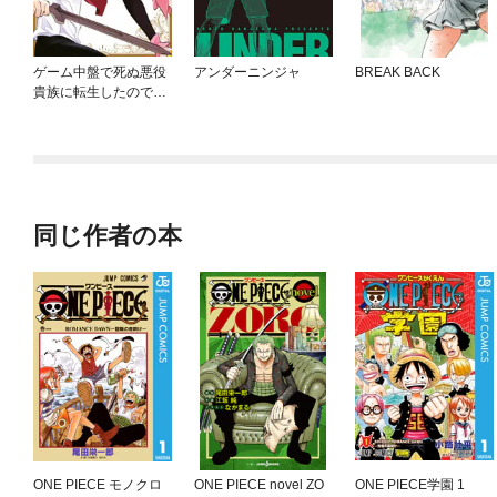
ゲーム中盤で死ぬ悪役
アンダーニンジャ
BREAK BACK
貴族に転生したので、
外れスキル【テイム】
を駆使して最強を目指
してみた
同じ作者の本
ONE PIECE モノクロ
ONE PIECE novel ZO
ONE PIECE学園 1