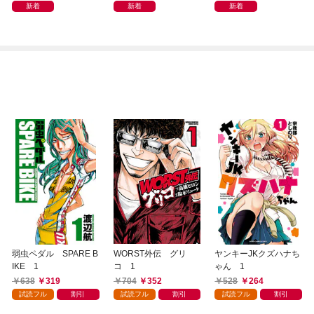
リ」
新着
新着
新着
弱虫ペダル SPARE B
WORST外伝 グリ
ヤンキーJKクズハナち
IKE 1
コ 1
ゃん 1
638
319
704
352
528
264
試読フル
割引
試読フル
割引
試読フル
割引