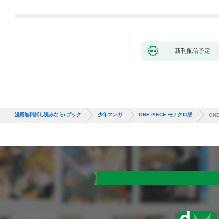
になった件（コミッ
ク） 1巻
新刊配信予定
漫画無料試し読みならdブック
少年マンガ
ONE PIECE モノクロ版
ONE