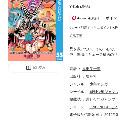
459
(税込)
ポイン
4
pt
獲得
dカード利用でさらにポイント+2
返品不可
兄を救いたい。その一心で、
中、無情にもエース移送のリミ
試し読み
著者
尾田栄一郎
出版社
集英社
ジャンル
少年マンガ
レーベル
週刊少年ジャン
掲載誌
週刊少年ジャンプ
シリーズ
ONE PIECE 
電子版配信開始日
2012/10