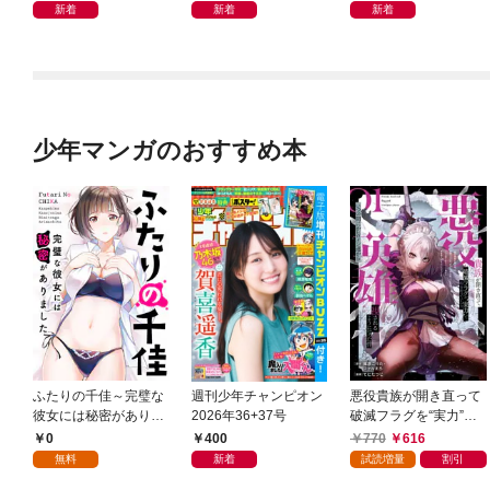
どこでもトレイン・ベ
新着
新着
新着
トナム篇」
少年マンガのおすすめ本
ふたりの千佳～完璧な
週刊少年チャンピオン
悪役貴族が開き直って
彼女には秘密がありま
2026年36+37号
破滅フラグを“実力”で
した(1)
叩き折っていたら、い
0
400
770
616
つの間にかヒロイン達
無料
新着
試読増量
割引
から英雄視されるよう