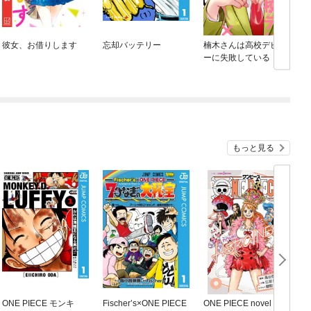
彼女、お借りします
忘却バッテリー
楠木さんは高校デビュ
ーに失敗している
もっと見る
ONE PIECE モンキ
Fischer’s×ONE PIECE
ONE PIECE novel HE
O