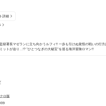
ト詳細
%
監獄署長マゼランに立ち向かうルフィ!! 一歩も引けぬ覚悟の戦いの行方
ットが迫り…!? ”ひとつなぎの大秘宝”を巡る海洋冒険ロマン!!
プ
モノクロ版
/09