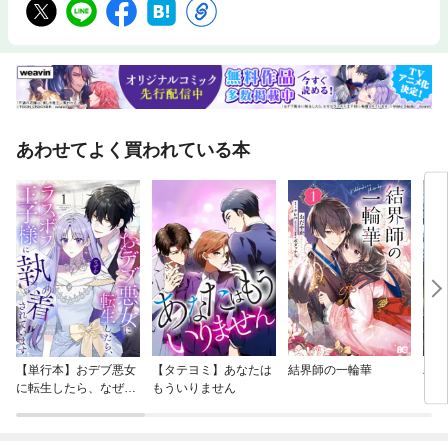
あわせてよく買われている本
【単行本】おデブ悪女
【タテヨミ】あなたは
結界師の一輪華
バッ
に転生したら、なぜか
もういりません
ロイ
ラスボス王子様に執着
今世
されています
りが
てく