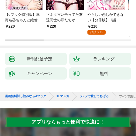
【dブック特別版】幸
下ネタ言い合ってた友
やらしい恋しかできな
「本
薄名器ちゃんと絶倫エ
達同士の私たちが…一
い【分冊版】 1話
なろ
リートくん むさぼりエ
晩中えっちしてる【TL
女が
220
220
220
2
ッチが甘すぎる（分冊
版】(1)
快感
試読フル
版） 【第1話】
た。
新刊配信予定
ランキング
キャンペーン
無料
漫画無料試し読みならdブック
TLマンガ
フ○ラで愛してあげる
フ○ラで愛
アプリならもっと便利で快適に！