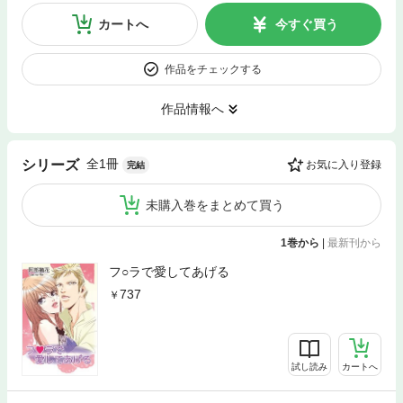
カートへ
今すぐ買う
作品をチェックする
作品情報へ
全1冊
シリーズ
お気に入り登録
完結
未購入巻をまとめて買う
1巻から
|
最新刊から
フ○ラで愛してあげる
737
試し読み
カートへ