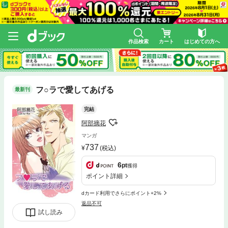
作品検索
カート
はじめての方へ
フ○ラで愛してあげる
最新刊
完結
阿部摘花
マンガ
737
(税込)
6
pt
獲得
ポイント詳細
dカード利用でさらにポイント+2%
返品不可
試し読み