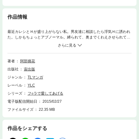
作品情報
最近カレシとＨが盛り上がらない私。男友達に相談したら浮気Ｈに誘われ
た。しかもちょっとアブノーマル。縛られて、奥までくわえさせられてイ
っちゃった。新しい性感帯でエロモードに火がついた私はもう止まらない
の。
著者
阿部摘花
出版社
宙出版
ジャンル
TLマンガ
レーベル
YLC
シリーズ
フ○ラで愛してあげる
電子版配信開始日
2015/02/27
ファイルサイズ
22.35 MB
作品をシェアする