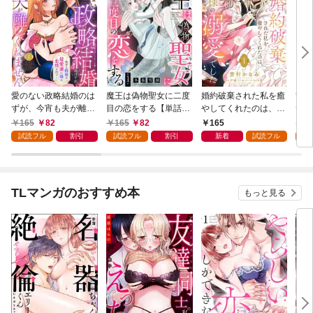
愛のない政略結婚のは
魔王は偽物聖女に二度
婚約破棄された私を癒
竜騎
ずが、今宵も夫が離し
目の恋をする【単話
やしてくれたのは、不
つが
てくれません～無骨な
売】 1話
器用王子様の溺愛でし
た悪
165
82
165
82
165
1
将軍は最愛妻に滾る恋
た【単話売】 1話
ない
試読フル
割引
試読フル
割引
新着
試読フル
試
情を注ぐ～【単話売】
1話
TLマンガのおすすめ本
もっと見る