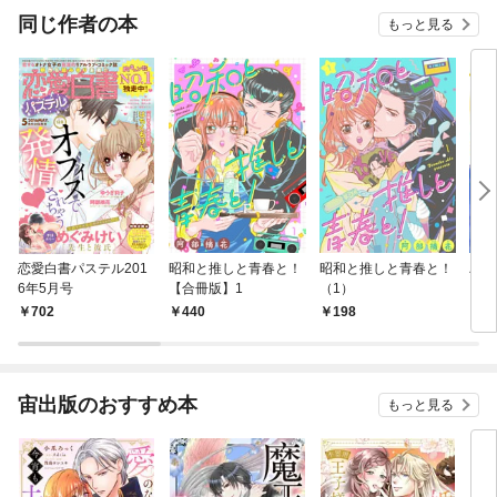
OMI
同じ作者の本
もっと見る
恋愛白書パステル201
昭和と推しと青春と！
昭和と推しと青春と！
バニ
6年5月号
【合冊版】1
（1）
702
440
198
3
宙出版のおすすめ本
もっと見る