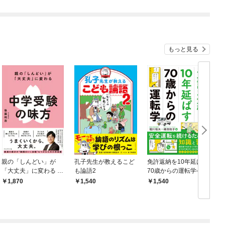
もっと見る
親の「しんどい」が
孔子先生が教えるこど
免許返納を10年延ばす
「大丈夫」に変わる 中
も論語2
70歳からの運転学――
学受験の味方
安全運転を続けるため
1,870
1,540
1,540
の知識と習慣