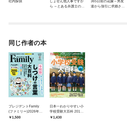
社内探偵
しょせん他人事ですか
365日前の花嫁～男友
ら ～とある弁護士の本
達から強引に求婚され
音の仕事～［ばら売
ています
り］［黒蜜］
同じ作者の本
プレジデントFamily
日本一わかりやすい小
(ファミリー)2026年夏
学校受験大百科 2018
号
完全保存版
1,500
1,430