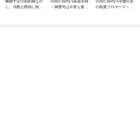
離婚予定の契約婚なの
comic Berry’s仮面夫婦
comic Berry’s冷徹社長
に、冷酷公爵様に執着
～御曹司は今夜も妻を
の執愛プロポーズ～花
されています（分冊
愛せない～
嫁契約は終わったはず
版）
ですが！？～