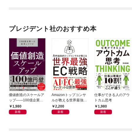
プレジデント社のおすすめ本
価値創造のスケールア
Amazonトップコンサ
仕事ができる人のアウ
ップ――100億企業へ
ルが教える世界最強の
トカム思考
の変革シナリオ
EC戦略
1,980
2,200
1,980
新着
新着
新着