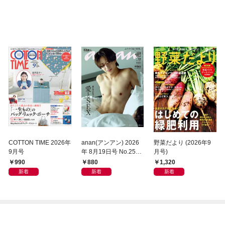
COTTON TIME 2026年
anan(アンアン) 2026
野菜だより (2026年9
9月号
年 8月19日号 No.2507
月号)
[愛とSEX]
990
880
1,320
新着
新着
新着