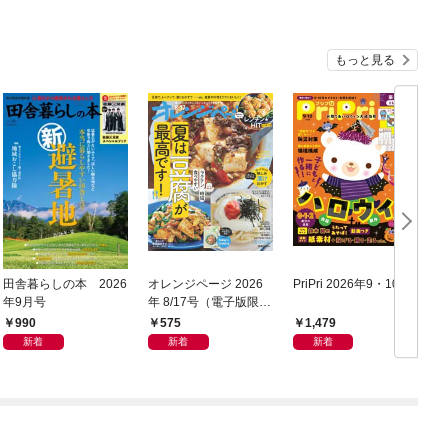
もっと見る
田舎暮らしの本 2026
オレンジページ 2026
PriPri 2026年9・10月
a
年9月号
年 8/17号（電子版限定
年
特典付き）
990
575
1,479
新着
新着
新着
＆