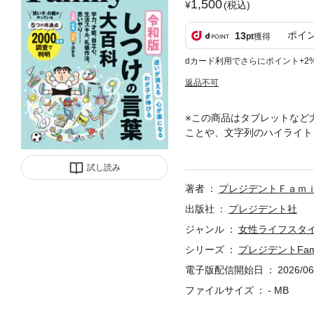
1,500
(税込)
ポイ
13
pt
獲得
dカード利用でさらにポイント+2
返品不可
※この商品はタブレットなど
ことや、文字列のハイライト
作成されており、タブレット
ライトや検索、辞書の参照、
試し読み
フレーズ収録。学力や才能が
著者
プレジデントＦａｍ
ます。3歳、6歳、10歳ま
か。
出版社
プレジデント社
ジャンル
女性ライフスタ
シリーズ
プレジデントFami
電子版配信開始日
2026/06
ファイルサイズ
- MB