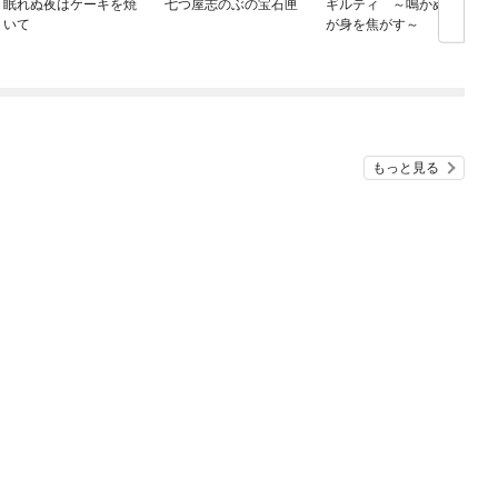
眠れぬ夜はケーキを焼
七つ屋志のぶの宝石匣
ギルティ ～鳴かぬ蛍
いて
が身を焦がす～
もっと見る