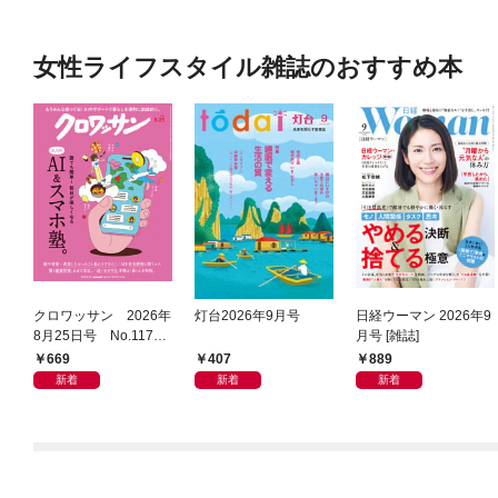
女性ライフスタイル雑誌のおすすめ本
クロワッサン 2026年
灯台2026年9月号
日経ウーマン 2026年9
8月25日号 No.1171
月号 [雑誌]
[大人のAI＆スマホ
669
407
889
塾。]
新着
新着
新着