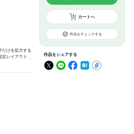
カートへ
作品をチェックする
字だけを拡大する
作品をシェアする
固定レイアウトで
、文字列のハイ
言葉」を全161
が自然と育まれ
始めてみません