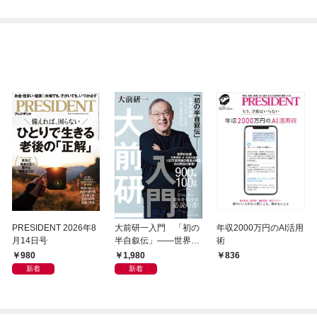
PRESIDENT 2026年8
大前研一入門 「初の
年収2000万円のAI活用
月14日号
半自叙伝」――世界的
術
戦略コンサルタントは
980
1,980
836
いかに生まれたか
新着
新着