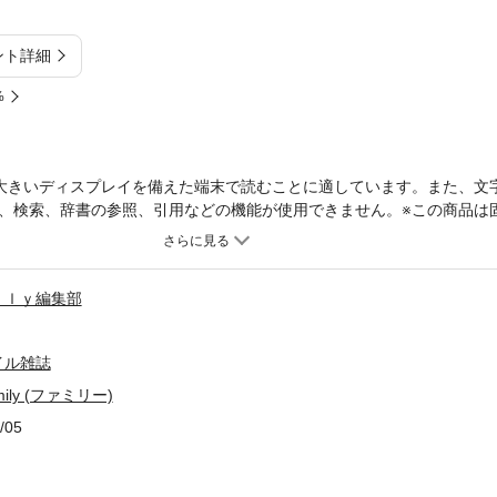
ント詳細
%
大きいディスプレイを備えた端末で読むことに適しています。また、文
、検索、辞書の参照、引用などの機能が使用できません。※この商品は
など大きいディスプレイを備えた端末で読むことに適しています。また
引用などの機能が使用できません。本特集では、今すぐ使える「しつけの
伸びるだけでなく、自立心や生活スキル、さらには礼儀作法や思いやり
ｉｌｙ編集部
でにわが子に伝えるべきこととは？ 完璧を目指さず、今日から一歩ずつ
イル雑誌
ly (ファミリー)
/05