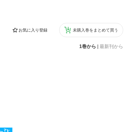
お気に入り登録
未購入巻をまとめて買う
1巻から
|
最新刊から