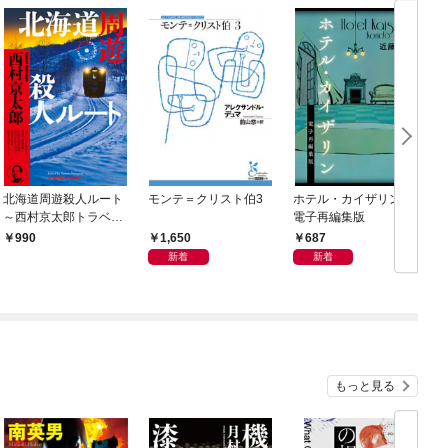
北海道周遊殺人ルート
モンテ＝クリスト伯3
ホテル・カイザリン
～西村京太郎トラベル
電子再編集版
ミステリー・セレクシ
1,650
687
990
ョン（1）～
新着
新着
もっと見る