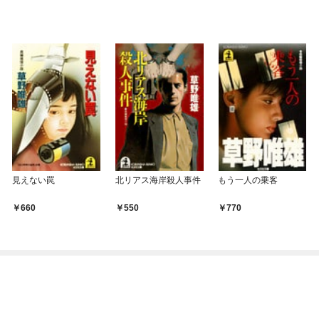
見えない罠
北リアス海岸殺人事件
もう一人の乗客
660
550
770