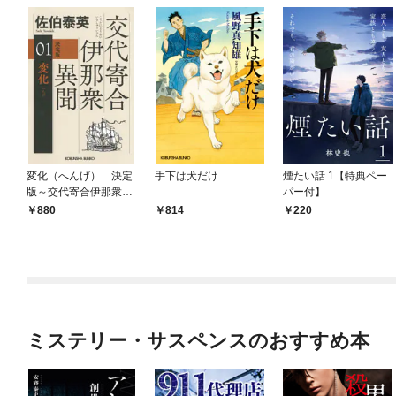
変化（へんげ） 決定
手下は犬だけ
煙たい話 1【特典ペー
版～交代寄合伊那衆異
パー付】
聞（1）～
880
814
220
ミステリー・サスペンスのおすすめ本