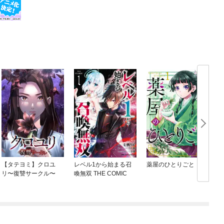
【タテヨミ】クロユ
レベル1から始まる召
薬屋のひとりごと
リ〜復讐サークル〜
喚無双 THE COMIC