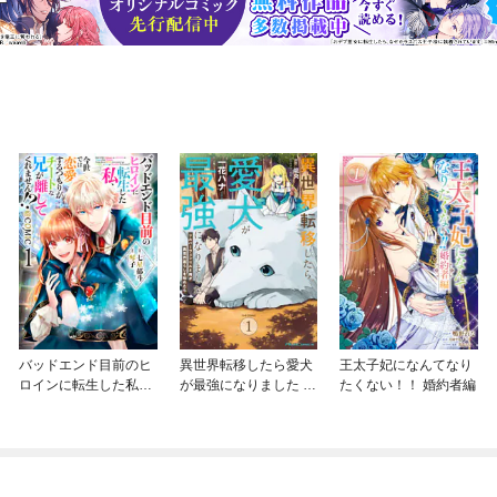
バッドエンド目前のヒ
異世界転移したら愛犬
王太子妃になんてなり
ロインに転生した私、
が最強になりました ～
たくない！！ 婚約者編
今世では恋愛するつも
シルバーフェンリルと
りがチートな兄が離し
俺が異世界暮らしを始
てくれません！？@C
めたら～ THE COMIC
OMIC