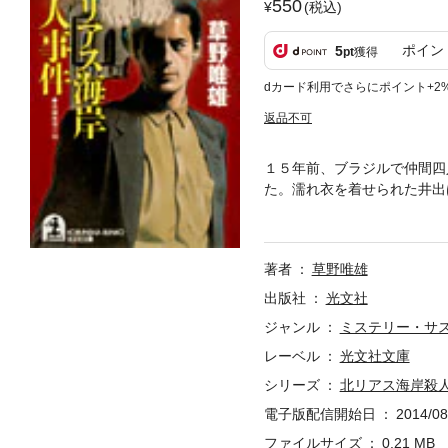
550
(税込)
ポイン
5
pt
獲得
dカード利用でさらにポイント+2
返品不可
１５年前、ブラジルで仲間四
た。濡れ衣を着せられた井出
先、事態は急転。そして謎の
著者
草野唯雄
出版社
光文社
ジャンル
ミステリー・サ
レーベル
光文社文庫
シリーズ
北リアス海岸殺
電子版配信開始日
2014/08
ファイルサイズ
0.21 MB