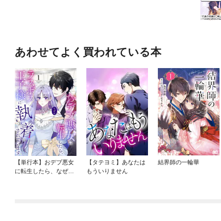
あわせてよく買われている本
【単行本】おデブ悪女
【タテヨミ】あなたは
結界師の一輪華
に転生したら、なぜか
もういりません
ラスボス王子様に執着
されています