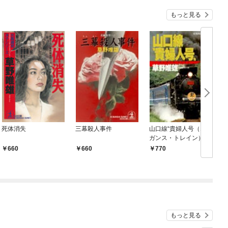
もっと見る
死体消失
三幕殺人事件
山口線“貴婦人号（エレ
ガンス・トレイン）”
660
660
770
もっと見る