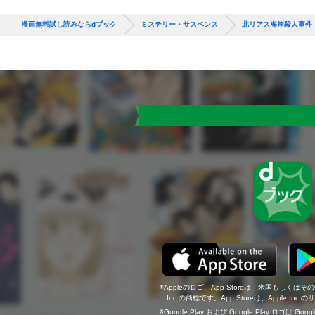
漫画無料試し読みならdブック
ミステリー・サスペンス
北リアス海岸殺人事件
Appleのロゴ、App Storeは、米国もしくはそ
Inc.の商標です。App Storeは、Apple In
Google Play および Google Play ロゴは Go