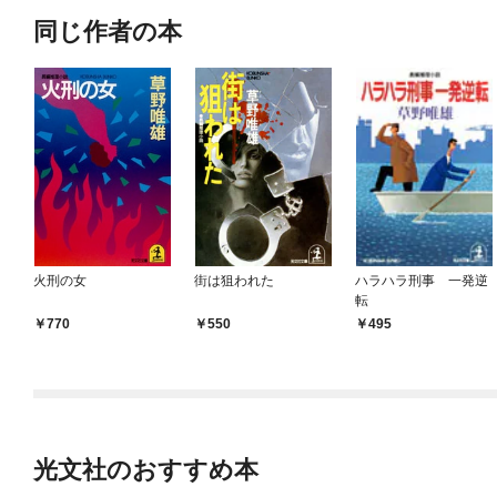
同じ作者の本
火刑の女
街は狙われた
ハラハラ刑事 一発逆
転
770
550
495
光文社のおすすめ本