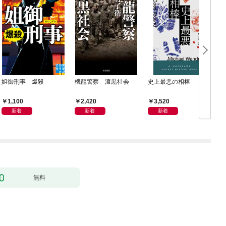
姐御刑事 爆殺
機龍警察 漆黒社会
史上最悪の相棒
1,100
2,420
3,520
新着
新着
新着
無料