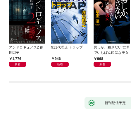
アンドロギュノス2 創
911代理店 トラップ
男しか、殺さない 世界
世因子
でいちばん凶暴な美女
1,776
946
968
新着
新着
新着
新刊配信予定