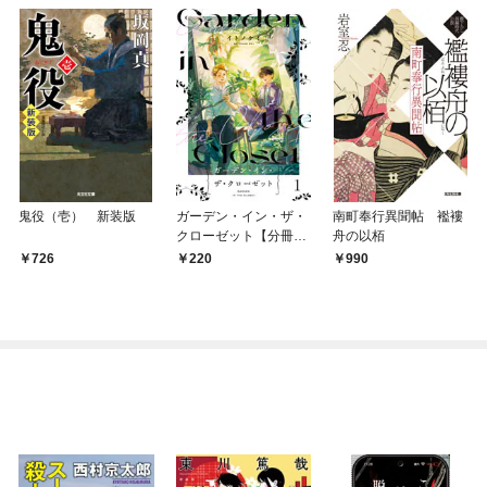
鬼役（壱） 新装版
ガーデン・イン・ザ・
南町奉行異聞帖 襤褸
クローゼット【分冊
舟の以栢
版】1
726
220
990