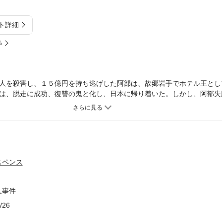
ト詳細
%
人を殺害し、１５億円を持ち逃げした阿部は、故郷岩手でホテル王とし
は、脱走に成功、復讐の鬼と化し、日本に帰り着いた。しかし、阿部失
連続殺人が！ 風光明媚な三陸海岸を舞台に、著者渾身のサスペンス！
スペンス
人事件
/26