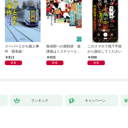
スーパーとかち殺人事
探偵部への挑戦状 放
このスマホで地下牢獄
件〈新装版〉
課後はミステリーとと
から脱出してください
もに 新装版
913
935
599
新着
新着
新着
ランキング
キャンペーン