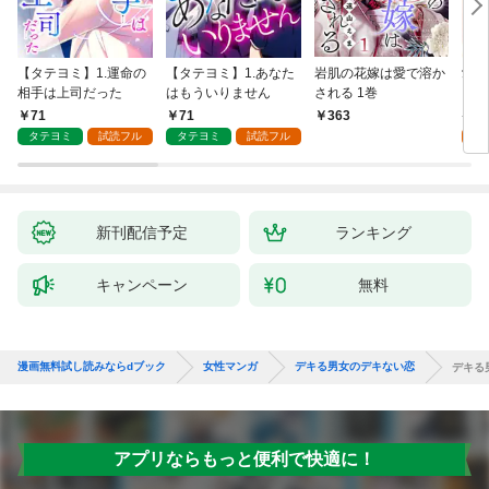
【タテヨミ】1.運命の
【タテヨミ】1.あなた
岩肌の花嫁は愛で溶か
愛し
相手は上司だった
はもういりません
される 1巻
い 
71
71
1
363
タテヨミ
試読フル
タテヨミ
試読フル
試
新刊配信予定
ランキング
キャンペーン
無料
漫画無料試し読みならdブック
女性マンガ
デキる男女のデキない恋
デキる
アプリならもっと便利で快適に！