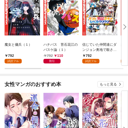
魔女と傭兵（１）
ハナバス 苔石花江の
信じていた仲間達にダ
追放
バスケ論（１）
ンジョン奥地で殺され
『自
かけたがギフト『無限
領地
792
792
110
792
7
ガチャ』でレベル９９
強の
試読フル
割引
試読フル
試
９９の仲間達を手に入
～最
れて元パーティーメン
で始
バーと世界に復讐＆
拓ス
『ざまぁ！』します！
（１
女性マンガのおすすめ本
もっと見る
（１）