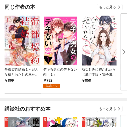
同じ作者の本
もっと見る
帝都契約結婚１～だん
デキる男女のデキない
幼なじみに抱かれたら
帝都
な様とわたしの幸せな
恋（１）
【単行本版・電子限定
様と
秘密～【紙書籍単行本
かきおろし付】
密～
792
0
869
858
版】
試読フル
講談社のおすすめ本
もっと見る