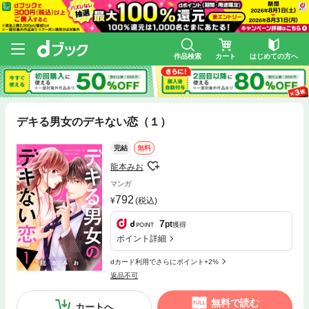
作品検索
カート
はじめての方へ
デキる男女のデキない恋（１）
完結
無料
龍本みお
マンガ
792
(税込)
7
pt
獲得
ポイント詳細
dカード利用でさらにポイント+2%
返品不可
無料で読む
カートへ