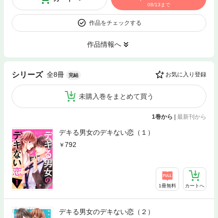
08/13まで
作品をチェックする
作品情報へ
全8冊
シリーズ
お気に入り登録
完結
未購入巻をまとめて買う
1巻から
|
最新刊から
デキる男女のデキない恋（１）
792
1冊無料
カートへ
デキる男女のデキない恋（２）