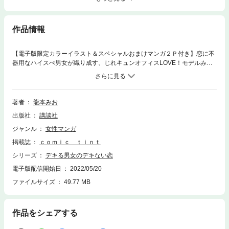
作品情報
【電子版限定カラーイラスト＆スペシャルおまけマンガ２Ｐ付き】恋に不
器用なハイスぺ男女が織り成す、じれキュンオフィスLOVE！モデルみた
いなルックス、パーフェクトな仕事ぶり。大手コンサルティングファーム
に勤める鳥井美琴（とりい・みこと）は、男女問わず憧れられるハイスペ
ック女子。しかし、そんな美琴にも苦手分野が・・・それは「恋」。彼氏
にフラれ落ち込む美琴の前に現れたのは、私生活も仕事も完璧にこなして
著者
龍本みお
いるように見える同僚・宮薗（みやぞの）で！？人前では完璧な自分を演
出版社
講談社
じてしまう二人は、お互いの前でだけ「素」を見せる約束をする。１話
目 秘密２話目 実演３話目 笑顔の壁４話目 本音※分冊版「デキる男
ジャンル
女性マンガ
女のデキない恋」１～４巻収録
掲載誌
ｃｏｍｉｃ ｔｉｎｔ
シリーズ
デキる男女のデキない恋
電子版配信開始日
2022/05/20
ファイルサイズ
49.77 MB
作品をシェアする