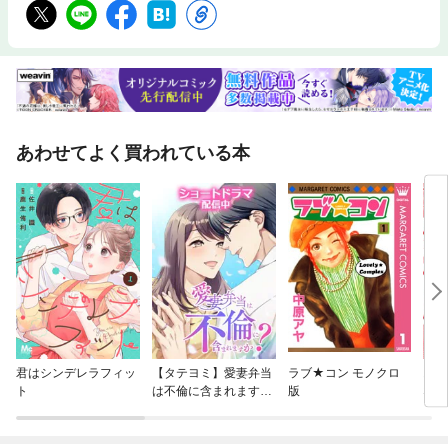
あわせてよく買われている本
君はシンデレラフィッ
【タテヨミ】愛妻弁当
ラブ★コン モノクロ
お見
ト
は不倫に含まれます
版
な警
か？
誤解
（分