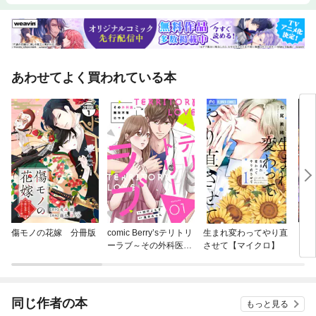
あわせてよく買われている本
傷モノの花嫁 分冊版
comic Berry’sテリトリ
生まれ変わってやり直
この
ーラブ～その外科医、
させて【マイクロ】
くる
難攻不落につき～
古代
た私
同じ作者の本
もっと見る