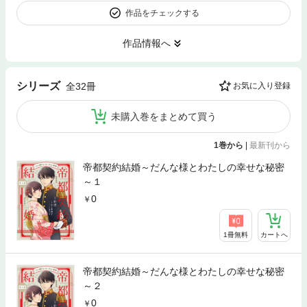
作品をチェックする
作品情報へ
シリーズ
全32冊
お気に入り登録
未購入巻をまとめて買う
1巻から
|
最新刊から
帝都契約結婚～だんな様とわたしの幸せな秘密
～１
0
1冊無料
カートへ
帝都契約結婚～だんな様とわたしの幸せな秘密
～２
0