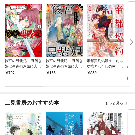
後宮の男装妃 ～謎解き
後宮の男装妃 ～謎解き
帝都契約結婚１～だん
デキ
娘は皇帝のお気に入り
娘は皇帝のお気に入り
な様とわたしの幸せな
恋（
～ 1
～ 分冊版 1
秘密～【紙書籍単行本
7
792
165
869
版】
試
二見書房のおすすめ本
もっと見る