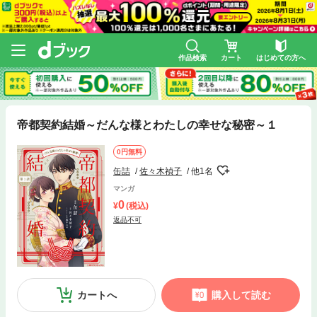
作品検索
カート
はじめての方へ
帝都契約結婚～だんな様とわたしの幸せな秘密～１
0円無料
缶詰
佐々木禎子
他1名
マンガ
0
(税込)
返品不可
カートへ
購入して読む