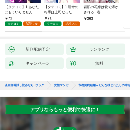
【タテヨミ】1.あなた
【タテヨミ】1.運命の
岩肌の花嫁は愛で溶か
愛し
はもういりません
相手は上司だった
される 1巻
い 
71
71
1
363
タテヨミ
試読フル
タテヨミ
試読フル
試
新刊配信予定
ランキング
キャンペーン
無料
漫画無料試し読みならdブック
女性マンガ
帝都契約結婚～だんな様とわたしの幸
アプリならもっと便利で快適に！