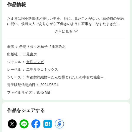
作品情報
たまきは桐小路馨ほど美しい男を、他に、見たことがない。結婚時の契約
に従い、侯爵夫人でありながら下働きのように家事をこなすたまきだ
が…。「異能」のための結婚が紡いだひそやかな幸せの物語。わたしの人
生は幸せで満たされています――。たまきは美貌の侯爵、桐小路馨に十八
歳で嫁いだ。結婚時の契約に従い、侯爵夫人でありながら家事全般をこな
し、コマネズミのように働く日々。さらには、人の未来を「継ぐ」ことの
著者
缶詰
佐々木禎子
龍本みお
できる馨のもとに持ち込まれる依頼の数々に、人の生死を「見る」たまき
出版社
二見書房
の力で手助けすることが求められる。しかしそれは、馨がずっと誰にも言
えずに抱えてきた秘密に触れることだった…。
ジャンル
女性マンガ
レーベル
二見サラコミックス
シリーズ
帝都契約結婚～だんな様とわたしの幸せな秘密～
電子版配信開始日
2024/05/24
ファイルサイズ
8.45 MB
作品をシェアする