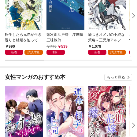
転生したら元弟が生き
栄次郎江戸暦 浮世唄
嘘つきオメガの不純な
新・
返りと結婚を迫ってき
三味線侍
策略～三兄弟アルファ
情帖
ます【電子書籍限定
と箱庭の恋～【電子書
990
770
539
1,078
9
版】
籍限定版】
新着
試読増量
割引
新着
試読増量
女性マンガのおすすめ本
もっと見る