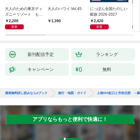
大人のための東京ディ
大人のハワイ Vol.45
にっぽん全国たのしい
D1
ズニーリゾート もっ
船旅 2026-2027
イ 2
とやさしいガイド
2,200
2,420
2,
1,390
新着
新着
新刊配信予定
ランキング
キャンペーン
無料
漫画無料試し読みならdブック
旅行・地図・ガイド
上海005虹口と市街北部 ～
アプリならもっと便利で快適に！