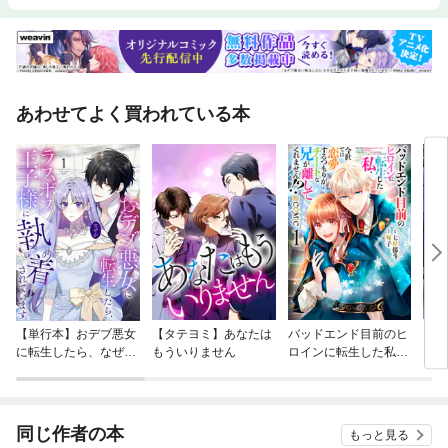
あわせてよく買われている本
【単行本】おデブ悪女
【タテヨミ】あなたは
バッドエンド目前のヒ
【タ
に転生したら、なぜか
もういりません
ロインに転生した私、
リ〜
ラスボス王子様に執着
今世では恋愛するつも
されています
りがチートな兄が離し
てくれません！？@C
OMIC
同じ作者の本
もっと見る