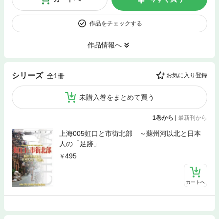
作品をチェックする
作品情報へ
シリーズ
全1冊
お気に入り登録
未購入巻をまとめて買う
1巻から
|
最新刊から
上海005虹口と市街北部 ～蘇州河以北と日本
人の「足跡」
495
カートへ