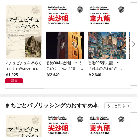
マチュピチュを求めて
香港004尖沙咀 〜う
香港005東九龍 〜
香港
（In the Wonderland o
ごめく「光と群集」の
「路上のざわめき」た
りめ
f Peru） 〜ハイラ
なかへ
ずねて
風」
1,925
2,640
2,640
2,
ム・ビンガムの見た
WE
新着
「天空の城」
まちごとパブリッシングのおすすめ本
もっと見る