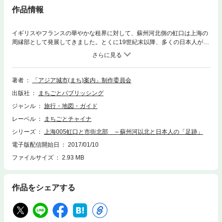
作品情報
イギリスやフランスの華やかな租界に対して、蘇州河北側の虹口は上海の
周縁部として発展してきました。とくに19世紀末以降、多くの日本人が虹
口に暮らし、この地で日本人街を形成していたことが知られます。文豪魯
迅にまつわる虹口の見どころ、上海駅やその北側に広がる閘北と呼ばれる
地域、また楊浦などを紹介します。かんたんな図版、地図計10点収録。
【おまけ】まちごとチャイナとスマホアプリ上で連動して使えるPDF（日
著者
「アジア城市(まち)案内」制作委員会
本語）の「上海地下鉄路線図」「上海浦東国際空港案内」「上海虹橋国際
出版社
まちごとパブリッシング
空港案内」「上海地下鉄歩き」の無料ダウンロードリンクつき。
ジャンル
旅行・地図・ガイド
レーベル
まちごとチャイナ
シリーズ
上海005虹口と市街北部 ～蘇州河以北と日本人の「足跡」
電子版配信開始日
2017/01/10
ファイルサイズ
2.93 MB
作品をシェアする