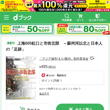
作品検索
カート
はじめての方へ
上海005虹口と市街北部 ～蘇州河以北と日本人
最新刊
の「足跡」
「アジア城市(まち)案内」制作委員会
495
(税込)
4
pt
獲得
ポイント詳細
dカード利用でさらにポイント+2%
返品不可
カートへ
今すぐ買う