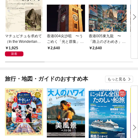
マチュピチュを求めて
香港004尖沙咀 〜う
香港005東九龍 〜
香港
（In the Wonderland o
ごめく「光と群集」の
「路上のざわめき」た
りめ
f Peru） 〜ハイラ
なかへ
ずねて
風」
1,925
2,640
2,640
2,
ム・ビンガムの見た
WE
新着
「天空の城」
旅行・地図・ガイドのおすすめ本
もっと見る