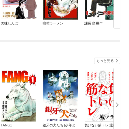
美味しんぼ
喧嘩ラーメン
課長 島耕作
もっと見る
FANG1
銀牙の犬たち [少年と
負けない筋トレ 還暦か
T