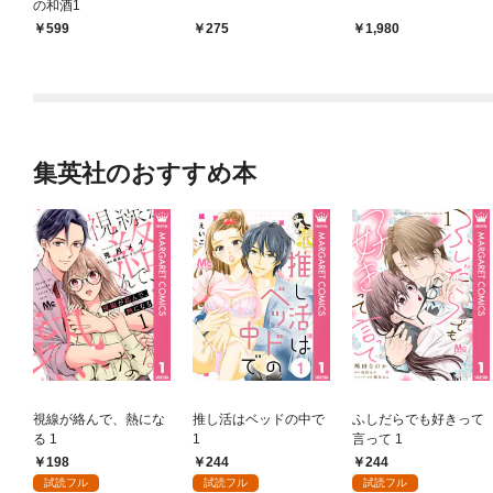
の和酒1
599
275
1,980
集英社のおすすめ本
視線が絡んで、熱にな
推し活はベッドの中で
ふしだらでも好きって
る 1
1
言って 1
198
244
244
試読フル
試読フル
試読フル