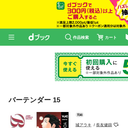
作品検索
カート
バーテンダー 15
完結
城アラキ
長友健篩