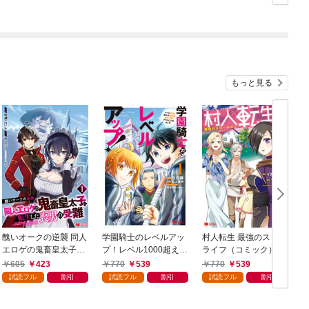
もっと見る
醜いオークの逆襲 同人
学園騎士のレベルアッ
村人転生 最強のスロー
エロゲの鬼畜皇太子に
プ！レベル1000超えの
ライフ（コミック） 1
転生した喪男の受難
転生者、落ちこぼれク
605
423
770
539
770
539
（コミック） 1
ラスに入学。そして、
試読フル
割引
試読フル
割引
試読フル
割引
（コミック） 1
ク