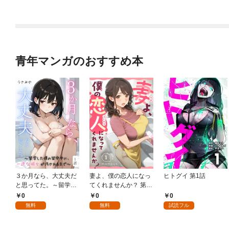
青年マンガのおすすめ本
３か月なら、大丈夫だ
妻よ、僕の恋人になっ
ヒトグイ 第1話
と思ってた。～留学し
てくれませんか？ 第1
た僕の留守中に、一途
話
0
0
0
な彼女が汚されるまで
無料
無料
試読フル
～ 1話