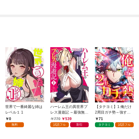
世界で一番綺麗な姉は
ハーレム王の異世界プ
【タテヨミ】1.俺だけ
レベル１ 1
レス漫遊記 ～最強無双
2周目ガチ勢～強すぎ
のおじさんはあらゆる
てゲームバランスを破
0
770
539
71
種族を嫁にする～（コ
壊した～
無料
試読フル
割引
タテヨミ
試読フル
ミック） 1