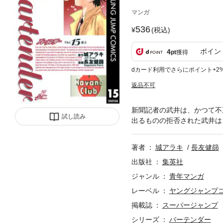
マンガ
536
(税込)
ポイン
4
pt
獲得
dカード利用でさらにポイント+2
返品不可
新聞記者の武井は、かつて不
試し読み
出るものの拒否された武井は
著者
城アラキ
長友健篩
出版社
集英社
ジャンル
青年マンガ
レーベル
ヤングジャンプコミ
掲載誌
スーパージャンプ
シリーズ
バーテンダー