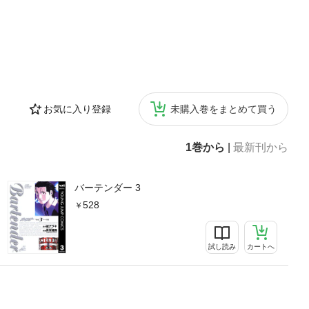
お気に入り登録
未購入巻をまとめて買う
1巻から
|
最新刊から
バーテンダー 3
528
試し読み
カートへ