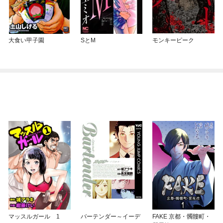
大食い甲子園
SとM
モンキーピーク
マッスルガール 1
バーテンダー～イーデ
FAKE 京都・髑髏町・