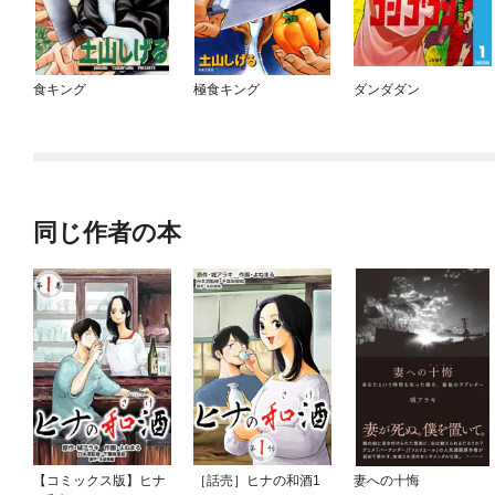
食キング
極食キング
ダンダダン
同じ作者の本
【コミックス版】ヒナ
［話売］ヒナの和酒1
妻への十悔