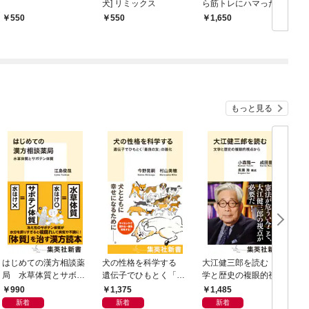
犬] リミックス
ら筋トレにハマった
ら、「肉体」と「人
550
550
1,650
生」が激変した！
もっと見る
はじめての漢方相談薬
犬の性格を科学する
大江健三郎を読む 文
ヤ
局 水草体質とサボテ
遺伝子でひもとく「最
学と歴史の複眼的視点
N
ン体質
良の友」の進化
から
990
1,375
1,485
新着
新着
新着