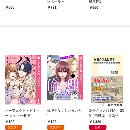
ンホール～
質屋控1
550
731
550
パーフェクト・ドミネ
倫理をなくした女たち
為替介入とは何か 20
ーション 分冊版 1
1
0兆円規模「外為特
会」が生まれた謎
198
198
1,320
試読フル
試読フル
新着