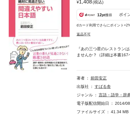
1,408
(税込)
ポイ
12
pt
獲得
dカード利用でさらにポイント+2
返品不可
『あの三つ星のレストランは
ませんか？（詳細は本書16
使っているつもりでも、実は
で丁寧に解説します。 意外
の背景を中国故事から探った
著者
前田安正
（？）」、間口の広い日本語
出版社
すばる舎
ジャンル
言語・語学・辞
電子版配信開始日
2014/08
ファイルサイズ
41.34 MB