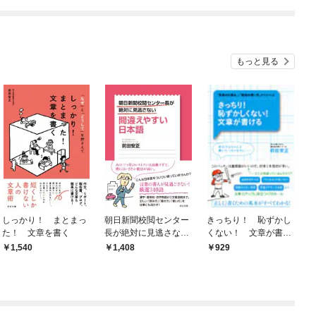
てくれません！？@C
OMIC
もっと見る
しっかり！ まとまっ
朝日新聞校閲センター
きっちり！ 恥ずかし
た！ 文章を書く
長が絶対に見逃さな
くない！ 文章が書け
い 間違えやすい日本
る
1,540
1,408
929
語