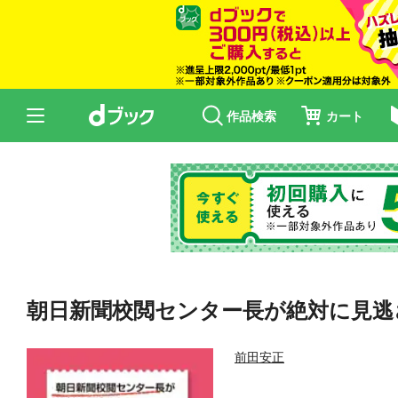
作品検索
カート
朝日新聞校閲センター長が絶対に見逃
前田安正