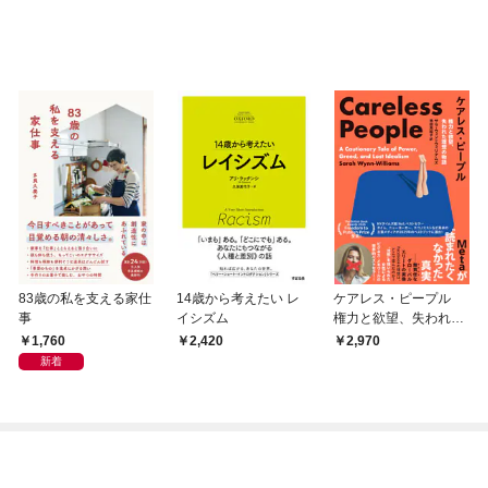
83歳の私を支える家仕
14歳から考えたい レ
ケアレス・ピープル
事
イシズム
権力と欲望、失われた
理想の物語 Meta
1,760
2,420
2,970
が”読まれたくなかっ
新着
た”真実