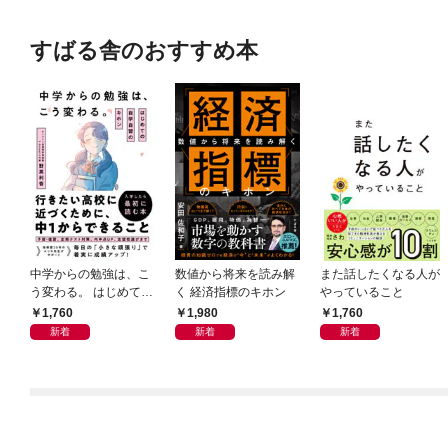
すばる舎のおすすめ本
中学からの勉強は、こ
数値から将来を読み解
また話したくなる人が
う変わる。 はじめての
く 経済指標のキホン
やっていること
自学自習のキホン
1,760
1,980
1,760
新着
新着
新着