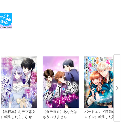
【単行本】おデブ悪女
【タテヨミ】あなたは
バッドエンド目前のヒ
に転生したら、なぜか
もういりません
ロインに転生した私、
ラスボス王子様に執着
今世では恋愛するつも
されています
りがチートな兄が離し