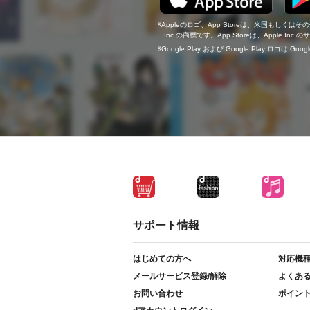
Appleのロゴ、App Storeは、米国もしくはそ
Inc.の商標です。App Storeは、Apple In
Google Play および Google Play ロゴは Go
サポート情報
はじめての方へ
対応機
メールサービス登録/解除
よくあ
お問い合わせ
ポイン