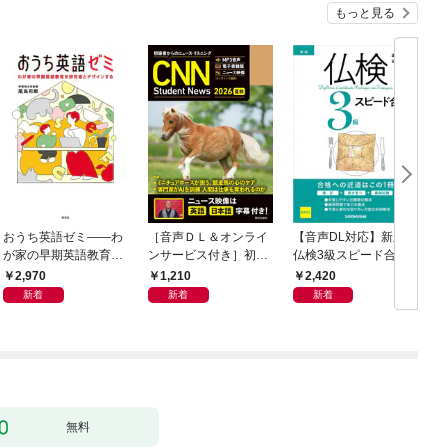
もっと見る
おうち英語ゼミ――わ
［音声ＤＬ＆オンライ
【音声DL対応】新版
が家の早期英語教育を
ンサービス付き］初級
仏検3級スピード合格
研究者とデザインする
者からのニュース・リ
2,970
1,210
2,420
スニング CNN Student
新着
新着
新着
News 2026[夏秋]
無料