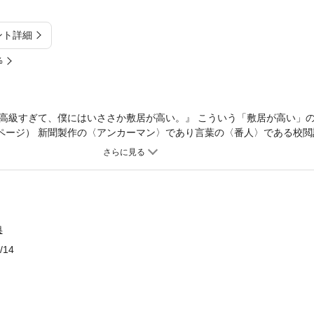
ント詳細
%
高級すぎて、僕にはいささか敷居が高い。』 こういう「敷居が高い」
7ページ） 新聞製作の〈アンカーマン〉であり言葉の〈番人〉である校
もとの意味から外れた使われ方をしている日本語を中心に厳選。問題形
な発見があり、間違った使い方がされる理由、本来の使い方もすっきり
「ちょっとウンチク」は必見。誰でもどこからでも読める、その意味で
の本です。
典
/14