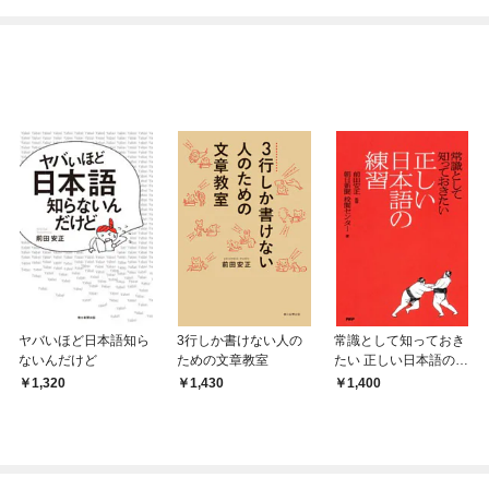
ヤバいほど日本語知ら
3行しか書けない人の
常識として知っておき
ないんだけど
ための文章教室
たい 正しい日本語の練
習
1,320
1,430
1,400