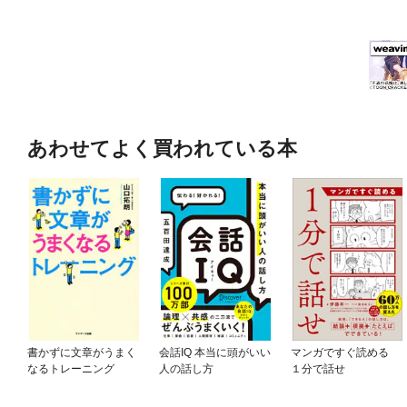
あわせてよく買われている本
書かずに文章がうまく
会話IQ 本当に頭がいい
マンガですぐ読める
なるトレーニング
人の話し方
１分で話せ