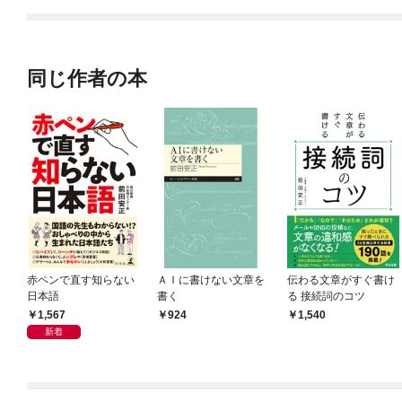
同じ作者の本
赤ペンで直す知らない
ＡＩに書けない文章を
伝わる文章がすぐ書け
日本語
書く
る 接続詞のコツ
1,567
924
1,540
新着