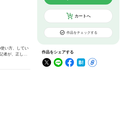
カートへ
作品をチェックする
の使い方、してい
作品をシェアする
閲記者が、正しく
式と豊富な用例
分かります。言葉
「敷居は低く