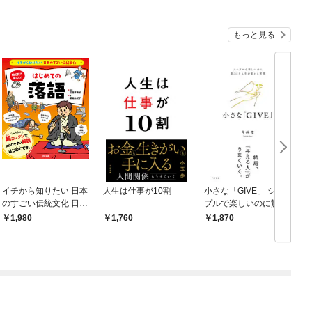
もっと見る
イチから知りたい 日本
人生は仕事が10割
小さな「GIVE」 シン
のすごい伝統文化 日本
プルで楽しいのに驚く
の伝統芸能入門 落語
ほど人生が変わる習慣
1,980
1,760
1,870