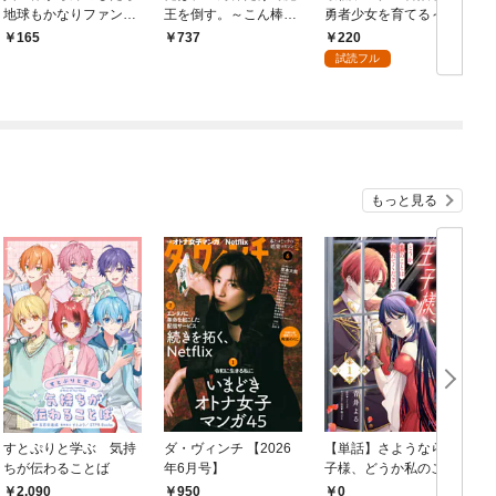
地球もかなりファンタ
王を倒す。～こん棒勇
勇者少女を育てる～俺
ジーでした。あと、負
者の冒険譚～ 『この勇
って数合わせのおっさ
220
165
737
けヒロインどもこっち
者、イカれてる』最弱
んじゃなかったか？～
試読フル
見んな。 連載版：1-1
武器の“縛りプレイ”で
(話売り) #1
異世界をぶっ壊す
もっと見る
すとぷりと学ぶ 気持
ダ・ヴィンチ 【2026
【単話】さようなら王
ちが伝わることば
年6月号】
子様、どうか私のこと
は忘れてください【第
2,090
950
0