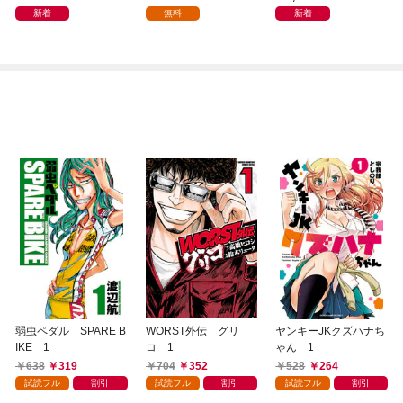
1
新着
無料
新着
弱虫ペダル SPARE B
WORST外伝 グリ
ヤンキーJKクズハナち
IKE 1
コ 1
ゃん 1
638
319
704
352
528
264
試読フル
割引
試読フル
割引
試読フル
割引