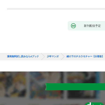
になった件（コミッ
ク） 1巻
新刊配信予定
漫画無料試し読みならdブック
少年マンガ
縁の下のチカラモチャー【分冊版】