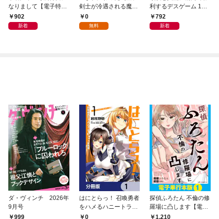
なりまして【電子特典
剣士が冷遇される魔術
利するデスゲーム 1
付き】
至上主義の学園で無双
～頭脳戦に舞い降りた
902
0
792
する第1話
最強のバカ～
新着
無料
新着
ダ・ヴィンチ 2026年
はにとらっ！ 召喚勇者
探偵ふろたん 不倫の修
9月号
をハメるハニートラッ
羅場に凸します【電子
プ包囲網【分冊版】
単行本版】1
999
0
1,210