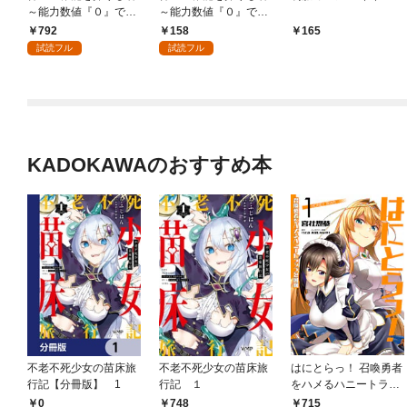
～能力数値『０』で蔑
～能力数値『０』で蔑
まれている俺だが、実
まれている俺だが、実
792
158
165
は世界最強の一角～(1)
は世界最強の一角～
試読フル
試読フル
【分冊版】1
KADOKAWAのおすすめ本
不老不死少女の苗床旅
不老不死少女の苗床旅
はにとらっ！ 召喚勇者
行記【分冊版】 1
行記 １
をハメるハニートラッ
プ包囲網 1
0
748
715