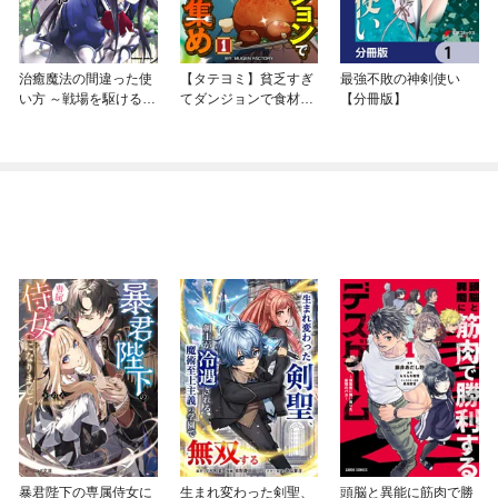
治癒魔法の間違った使
【タテヨミ】貧乏すぎ
最強不敗の神剣使い
い方 ～戦場を駆ける回
てダンジョンで食材集
【分冊版】
復要員～
め
暴君陛下の専属侍女に
生まれ変わった剣聖、
頭脳と異能に筋肉で勝