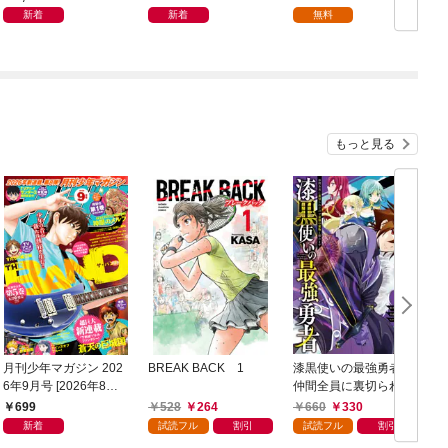
1話】
新着
新着
無料
もっと見る
月刊少年マガジン 202
BREAK BACK 1
漆黒使いの最強勇者
6年9月号 [2026年8月6
仲間全員に裏切られた
日発売]
ので最強の魔物と組み
699
528
264
660
330
ます 1巻
新着
試読フル
割引
試読フル
割引