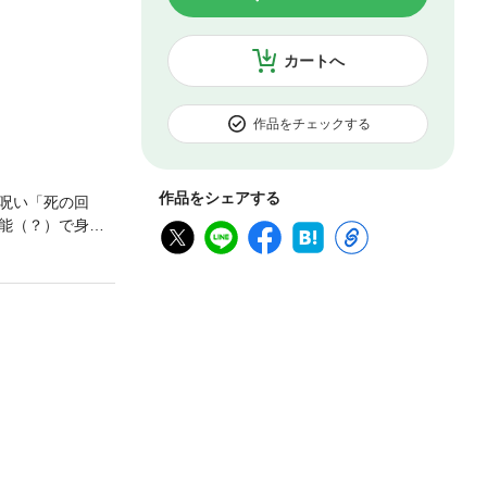
カートへ
作品をチェックする
作品をシェアする
呪い「死の回
能（？）で身体
るしかない!!
単行本を分割した