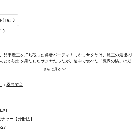
ト詳細
%
、見事魔王を打ち破った勇者パーティ！しかしサクヤは、魔王の最後の
んとか脱出を果たしたサクヤだったが、途中で食べた「魔界の桃」の効
なったら、学園の生徒として「縁の下の力持ち（●チカラモチャー）」にな
タ学園ファンタジー、待望のコミカライズ！ 分冊版第9弾。※本作品は
のとなります。重複購入にご注意ください。
カ
桑島黎音
EXT
モチャー【分冊版】
/27