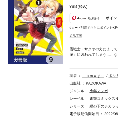
88
(税込)
ポイン
0
pt
獲得
dカード利用でさらにポイント+2
返品不可
僧戦士・サクヤの力によって
廊」に囚われてしまう…。な
が若返ってしまい…!?こう
（？） カクヨム発のドタバ
もので、本編内容は同一のも
著者
ｔａｍａｇｏ
ポル
出版社
KADOKAWA
ジャンル
少年マンガ
レーベル
電撃コミックスN
シリーズ
縁の下のチカラ
電子版配信開始日
2022/08