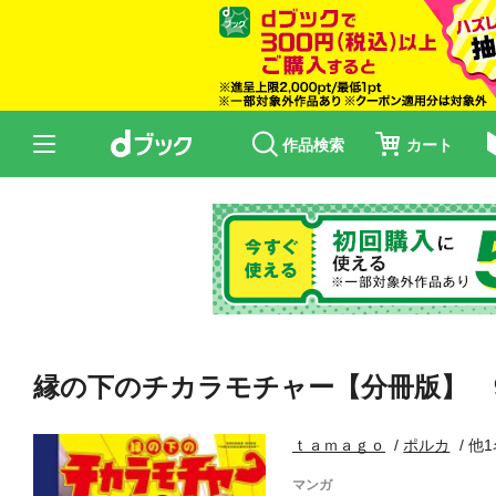
作品検索
カート
縁の下のチカラモチャー【分冊版】 
ｔａｍａｇｏ
ポルカ
他1
マンガ