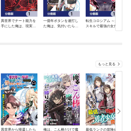
異世界でチート能力を
一億年ボタンを連打し
転生コロシアム ～最弱
手にした俺は、現実世
た俺は、気付いたら最
スキルで最強の女たち
界をも無双する【分冊
強になっていた ～落第
を攻略して奴隷ハーレ
版】
剣士の学院無双～【分
ム作ります～【分冊
冊版】
版】
もっと見る
異世界から帰還したら
俺は、こん棒だけで魔
最低ランクの冒険者、