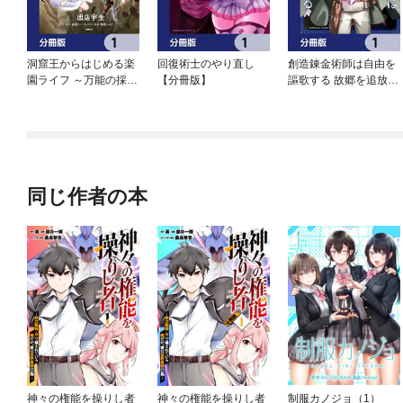
洞窟王からはじめる楽
回復術士のやり直し
創造錬金術師は自由を
園ライフ ～万能の採掘
【分冊版】
謳歌する 故郷を追放さ
スキルで最強に！？～
れたら、魔王のお膝元
【分冊版】
で超絶効果のマジック
アイテム作り放題にな
りました【分冊版】
同じ作者の本
神々の権能を操りし者
神々の権能を操りし者
制服カノジョ（1）