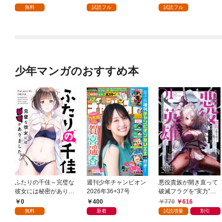
無料
試読フル
試読フル
少年マンガのおすすめ本
ふたりの千佳～完璧な
週刊少年チャンピオン
悪役貴族が開き直って
彼女には秘密がありま
2026年36+37号
破滅フラグを“実力”で
した(1)
叩き折っていたら、い
0
400
770
616
つの間にかヒロイン達
無料
新着
試読増量
割引
から英雄視されるよう