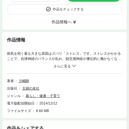
作品をチェックする
作品情報へ
作品情報
病気を招く最も大きな原因はズバリ「ストレス」です。ストレスがかかる
ことで、自律神経のバランスが乱れ、副交感神経が優位的に働かなくなり
ます。ストレスは何をやっても解消することなどできません。ストレスの
原因を根こそぎなくすしかないのです。ではなくすためにはなにをしたら
いいか。「無理する自分を捨てること」です。本書では著者が日々、向き
合っている患者さんたちの具体例を紹介しながら、自律神経の乱れこそ病
著者
川嶋朗
気の原因であることを説き明かします。病気が改善した例、悪化した例を
出版社
主婦の友社
紹介しながら、無理する自分を上手に捨てて「どうすれば副交感神経を上
げて、心と体が健康に向かうか」を具体的に紹介してあります。
ジャンル
暮らし・健康・子育て
電子版配信開始日
2014/12/12
ファイルサイズ
8.66 MB
作品をシェアする