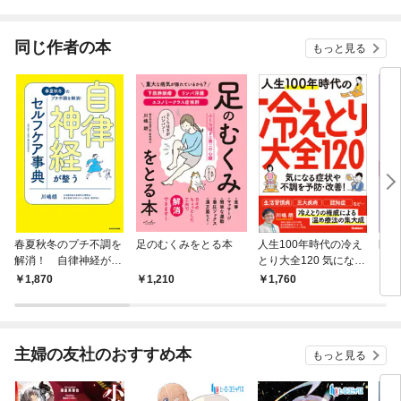
同じ作者の本
もっと見る
春夏秋冬のプチ不調を
足のむくみをとる本
人生100年時代の冷え
医者
解消！ 自律神経が整
とり大全120 気になる
「毒
うセルフケア事典
症状や不調を予防・改
1,870
1,210
1,760
1,
善！
主婦の友社のおすすめ本
もっと見る