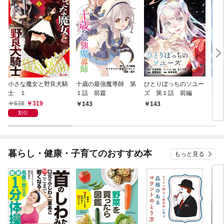
小さな魔女と野良犬騎
十歳の最強魔導師 第
ひとりぼっちのソユー
無
士 １
１話 前篇
ズ 第１話 前編
第１
638
319
143
143
1
割引
暮らし・健康・子育てのおすすめ本
もっと見る