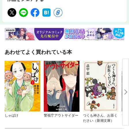
あわせてよく買われている本
しゃばけ
警視庁アウトサイダー
つくも神さん、お茶く
警察
ださい（新潮文庫）
に甘