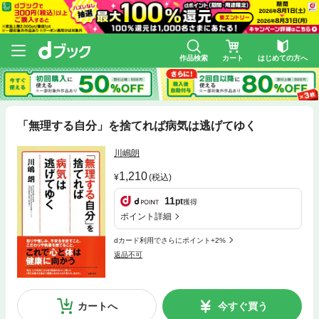
作品検索
カート
はじめての方へ
「無理する自分」を捨てれば病気は逃げてゆく
川嶋朗
1,210
(税込)
11
pt
獲得
ポイント詳細
dカード利用でさらにポイント+2%
返品不可
カートへ
今すぐ買う