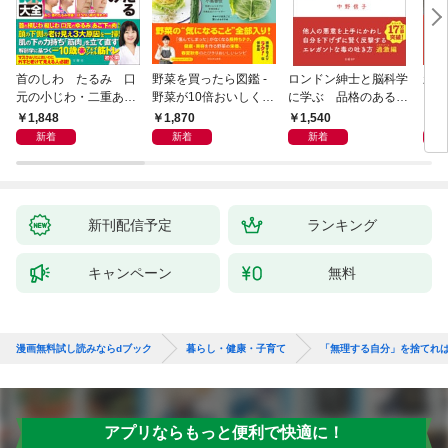
首のしわ たるみ 口
野菜を買ったら図鑑 -
ロンドン紳士と脳科学
新版
元の小じわ・二重あ
野菜が10倍おいしくな
に学ぶ 品格のあるマ
ご 何歳からでもここ
る保存法と64のレシピ
ウントのとり方
1,848
1,870
1,540
1,
まで若くなる！ 名医
-
新着
新着
新着
が教える最新１分体操
大全
新刊配信予定
ランキング
キャンペーン
無料
漫画無料試し読みならdブック
暮らし・健康・子育て
「無理する自分」を捨てれ
アプリならもっと便利で快適に！