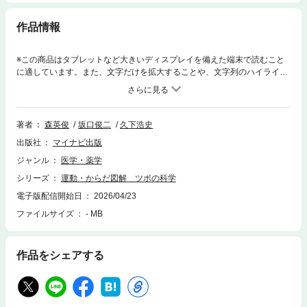
作品情報
※この商品はタブレットなど大きいディスプレイを備えた端末で読むこと
に適しています。また、文字だけを拡大することや、文字列のハイライ
ト、検索、辞書の参照、引用などの機能が使用できません。ツボ刺激の作
用を科学的に研究鍼灸施術やマッサージ施術など、ツボ（経穴）への施術
の効能は認められているものの、なぜ効果があるのか、どういったメカニ
ズムで効果があらわれるのかは定かではありません。そこで本書では、西
著者
森英俊
坂口俊二
久下浩史
洋医学的なアプローチを用いてツボの効果を検証した著者による、ツボの
出版社
マイナビ出版
効果について形態学的視点、機能的視点の両面からの研究を示しました。
ツボ研究の最新の知見をわかりやすく解説しています。●目次第１章 東
ジャンル
医学・薬学
洋医学と経絡・ツボの基礎知識第２章 ツボとは何か？第３章 ヒトのか
シリーズ
運動・からだ図解 ツボの科学
らだを測る第４章 ツボの科学的な効果第５章 ツボは何に効くのか？第
６章 ツボでからだを整える第７章 反射区とは何か？●著者森英俊：国
電子版配信開始日
2026/04/23
立大学法人 筑波技術大学 名誉教授坂口俊二：関西医療大学 大学院 保
ファイルサイズ
- MB
健医療学研究科 教授久下浩史 ：大阪医科薬科大学病院 麻酔科・ペインク
リニック技術職員※この商品は固定レイアウト型の電子書籍です。※この商
品はタブレットなど大きいディスプレイを備えた端末で読むことに適して
作品をシェアする
います。また、文字列のハイライトや検索、辞書の参照、引用などの機能
が使用できません。※お使いの端末で無料サンプルをお試しいただいた上
でのご購入をお願いいたします。※本書内容はカラーで制作されているた
め、カラー表示可能な端末での閲覧を推奨いたします