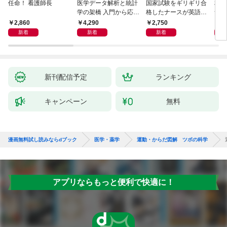
任命！ 看護師長
医学データ解析と統計
国家試験をギリギリ合
相手
学の架橋 入門から応用
格したナースが英語論
つ」
へつなぐ
文を読めるようになっ
ン術
2,860
4,290
2,750
2,
た理由
新着
新着
新着
新刊配信予定
ランキング
キャンペーン
無料
漫画無料試し読みならdブック
医学・薬学
運動・からだ図解 ツボの科学
アプリならもっと便利で快適に！