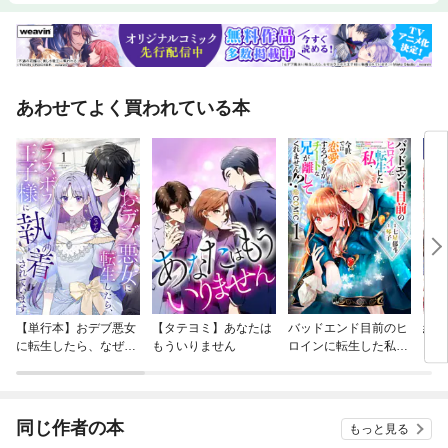
あわせてよく買われている本
【単行本】おデブ悪女
【タテヨミ】あなたは
バッドエンド目前のヒ
結界
に転生したら、なぜか
もういりません
ロインに転生した私、
ラスボス王子様に執着
今世では恋愛するつも
されています
りがチートな兄が離し
てくれません！？@C
OMIC
同じ作者の本
もっと見る