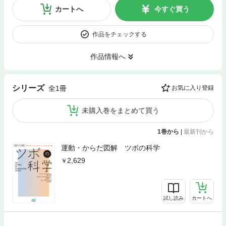
カートへ
今すぐ買う
作品をチェックする
作品情報へ
シリーズ
全1冊
お気に入り登録
未購入巻をまとめて買う
1巻から
|
最新刊から
運動・からだ図解 ツボの科学
2,629
試し読み
カートへ