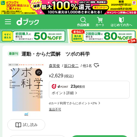
作品検索
カート
はじめての方へ
運動・からだ図解 ツボの科学
最新刊
森英俊
坂口俊二
他1名
2,629
(税込)
23
pt
獲得
ポイント詳細
dカード利用でさらにポイント+2%
返品不可
試し読み