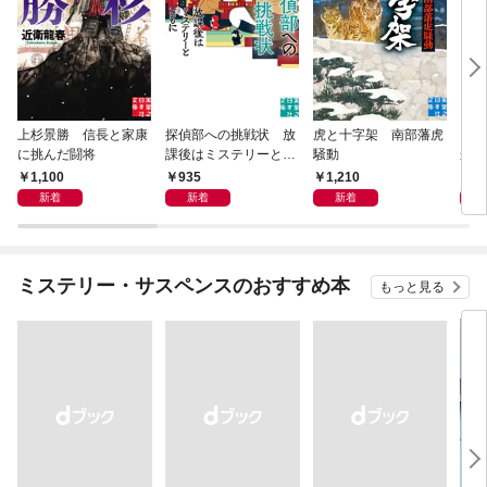
上杉景勝 信長と家康
探偵部への挑戦状 放
虎と十字架 南部藩虎
この
に挑んだ闘将
課後はミステリーとと
騒動
から
もに 新装版
1,100
935
1,210
5
新着
新着
新着
ミステリー・サスペンスのおすすめ本
もっと見る