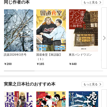
同じ作者の本
もっと見る
読楽2026年3月号
国道食堂【単話版】
東京バンドワゴン
失踪
（１）
所ケ
200
165
440
9
実業之日本社のおすすめ本
もっと見る