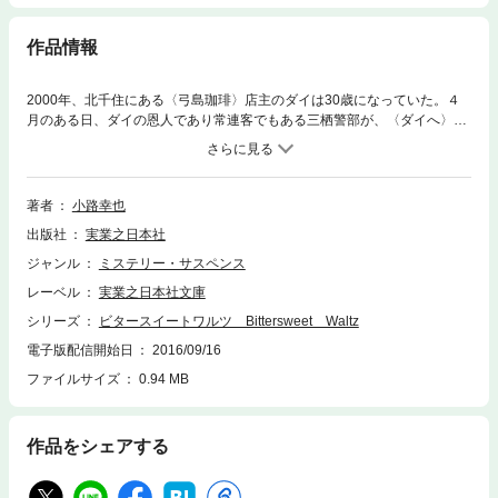
作品情報
2000年、北千住にある〈弓島珈琲〉店主のダイは30歳になっていた。４
月のある日、ダイの恩人であり常連客でもある三栖警部が、〈ダイへ〉と
いうメッセージを残して失踪した。三栖の部下である甲賀芙美が、そのメ
ッセージを手掛かりに店を訪ねてきたのだ。店を手伝う女子大生・あゆみ
からは、大学の同級生で親友の梨香と連絡が取れないと相談される。ダイ
と常連客の純也が調べ始めると、ふたつの事件の影に暴力団組長・松木の
著者
小路幸也
影が――。珈琲と紫煙、ミートソースの薫りの先に見える真相は――。甘
出版社
実業之日本社
く苦い過去をめぐる珈琲店ミステリー。
ジャンル
ミステリー・サスペンス
レーベル
実業之日本社文庫
シリーズ
ビタースイートワルツ Bittersweet Waltz
電子版配信開始日
2016/09/16
ファイルサイズ
0.94 MB
作品をシェアする