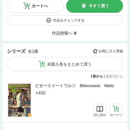
カートへ
今すぐ買う
作品をチェックする
作品情報へ
シリーズ
全1冊
お気に入り登録
未購入巻をまとめて買う
1巻から
|
最新刊から
ビタースイートワルツ Bittersweet Waltz
632
試し読み
カートへ