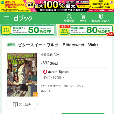
作品検索
カート
はじめての方へ
ビタースイートワルツ Bittersweet Waltz
最新刊
小路幸也
632
(税込)
5
pt
獲得
ポイント詳細
dカード利用でさらにポイント+2%
返品不可
試し読み