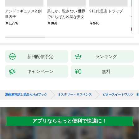
アンドロギュノス2 創
男しか、殺さない 世界
911代理店 トラップ
スー
世因子
でいちばん凶暴な美女
件〈
9
￥1,776
￥968
￥946
新刊配信予定
ランキング
キャンペーン
無料
漫画無料試し読みならdブック
ミステリー・サスペンス
ビタースイートワルツ Bitte
アプリならもっと便利で快適に！