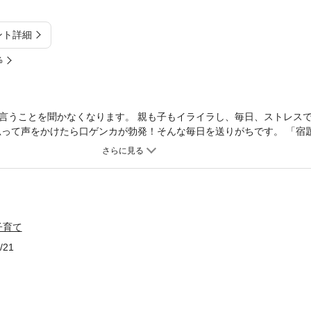
ント詳細
%
言うことを聞かなくなります。 親も子もイライラし、毎日、ストレス
思って声をかけたら口ゲンカが勃発！そんな毎日を送りがちです。 「宿
屋を片づけなさい」 ついイラッとして、こう言いたくなるかもしれま
この他にも、「スマホ依存」「トゲトゲしい」「勉強しない」「引きこ
題がたくさんあります。 どうすれば、こうした問題を解決できるのか？
のか？ そうした親御さんの悩みに応えるのが本書です。 大丈夫です！
ゃんとあります。 本書では、1万組の親子関係を改善した方法をわかり
子育て
/21