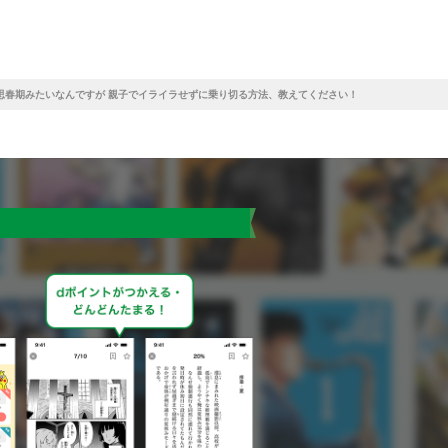
思春期みたいなんですが 親子でイライラせずに乗り切る方法、教えてください！