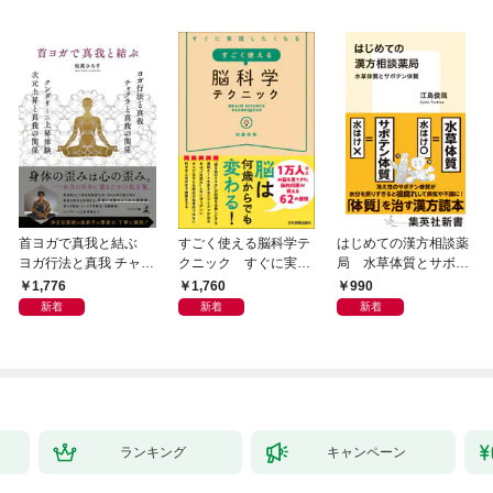
首ヨガで真我と結ぶ
すごく使える脳科学テ
はじめての漢方相談薬
ヨガ行法と真我 チャク
クニック すぐに実践
局 水草体質とサボテ
ラと真我の関係 クンダ
したくなる
ン体質
1,776
1,760
990
リーニ上昇体験 次元上
新着
新着
新着
昇と真我の関係
ランキング
キャンペーン