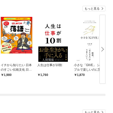
もっと見る
イチから知りたい 日本
人生は仕事が10割
小さな「GIVE」 シン
のすごい伝統文化 日本
プルで楽しいのに驚く
の伝統芸能入門 落語
ほど人生が変わる習慣
1,980
1,760
1,870
もっと見る