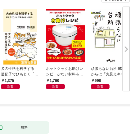
犬の性格を科学する
ホットクックお助けレ
頑張らない台所 60歳
お
遺伝子でひもとく「最
シピ 少ない材料＆調
からは「丸見えキッチ
良の友」の進化
味料で、あとはスイッ
ン」でラクしておいし
1,375
1,760
990
チポン！
い
新着
新着
新着
無料