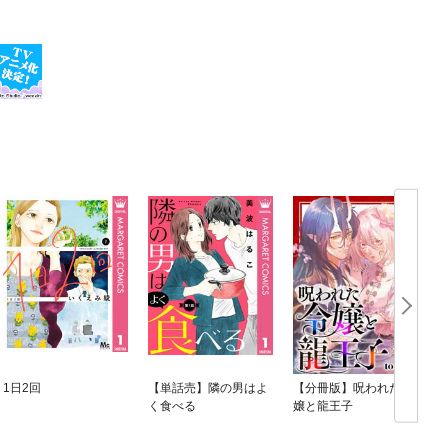
1日2回
【単話売】隣の男はよ
【分冊版】呪われた令
く食べる
嬢と龍王子