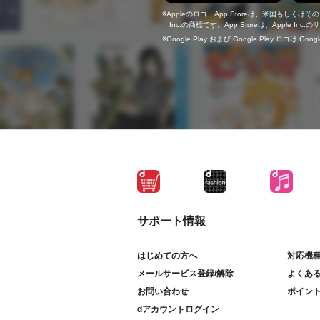
Appleのロゴ、App Storeは、米国もしくはそ
Inc.の商標です。App Storeは、Apple In
Google Play および Google Play ロゴは Go
サポート情報
はじめての方へ
対応機
メールサービス登録/解除
よくあ
お問い合わせ
ポイン
dアカウントログイン