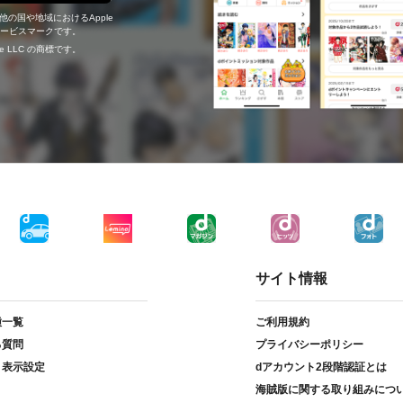
の他の国や地域におけるApple
c.のサービスマークです。
ogle LLC の商標です。
サイト情報
種一覧
ご利用規約
る質問
プライバシーポリシー
ト表示設定
dアカウント2段階認証とは
海賊版に関する取り組みにつ