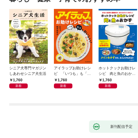
シニア犬専門マガジン
アイラップお助けレシ
ホットクックお助けレ
しあわせシニア犬生活
ピ 「いつも」も「も
シピ 肉と魚のおか
しも」もおいしい！
ず 少ない材料＆調味
1,760
1,760
1,760
料で、あとはスイッチ
新着
新着
新着
ポン！
新刊配信予定