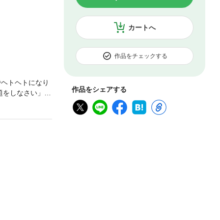
カートへ
作品をチェックする
でヘトヘトになり
作品をシェアする
題をしなさい」
せん。でも、こう
もる」など、思春
 どうしたら、親
思春期の子に適し
やすくご紹介し