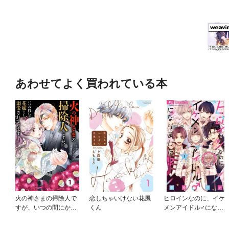
あわせてよく買われている本
火の神さまの掃除人で
恋しちゃいけない花風
ヒロインなのに、イケ
すが、いつの間にか花
くん
メンアイドル♂になり
嫁として溺愛されてい
ました！？
ます【単話】