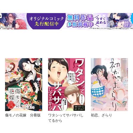
傷モノの花嫁 分冊版
ワタシってサバサバし
初恋、ざらり
てるから