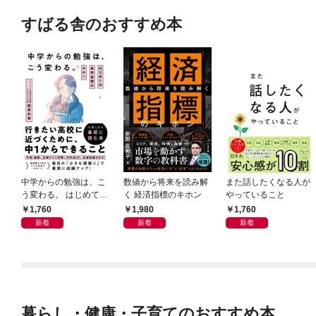
すばる舎のおすすめ本
中学からの勉強は、こ
数値から将来を読み解
また話したくなる人が
う変わる。 はじめての
く 経済指標のキホン
やっていること
自学自習のキホン
1,760
1,980
1,760
新着
新着
新着
暮らし・健康・子育てのおすすめ本