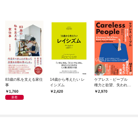
83歳の私を支える家仕
14歳から考えたい レ
ケアレス・ピープル
事
イシズム
権力と欲望、失われた
理想の物語 Meta
1,760
2,420
2,970
が”読まれたくなかっ
新着
た”真実