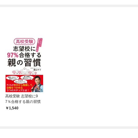
高校受験 志望校に9
7％合格する親の習慣
1,540