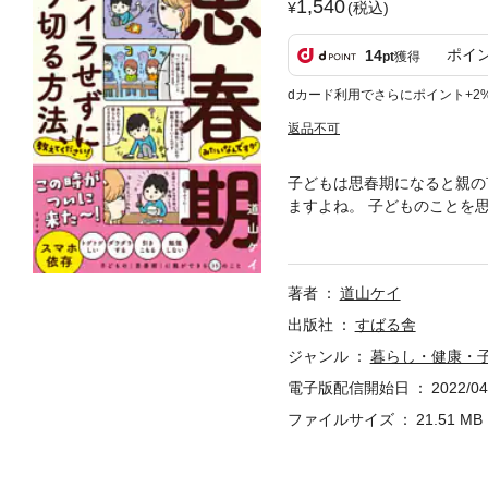
1,540
(税込)
ポイ
14
pt
獲得
dカード利用でさらにポイント+2
返品不可
子どもは思春期になると親の
ますよね。 子どものことを
「ゲームをやめなさい」「部
言うと必ず反発されます。 
期の子にありがちな困った問
著者
道山ケイ
子でイライラせずに過ごせる
た接し方や声かけのコツはち
出版社
すばる舎
ていきます！
ジャンル
暮らし・健康・
電子版配信開始日
2022/04
ファイルサイズ
21.51 MB