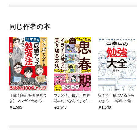
同じ作者の本
【電子限定 特典動画つ
ウチの子、最近、思春
親子で一緒にやるから
き】マンガでわかる 中
期みたいなんですが 親
できる 中学生の勉強
学生の成績アップ勉強
子でイライラせずに乗
大全
1,595
1,540
1,540
法
り切る方法、教えてく
ださい！