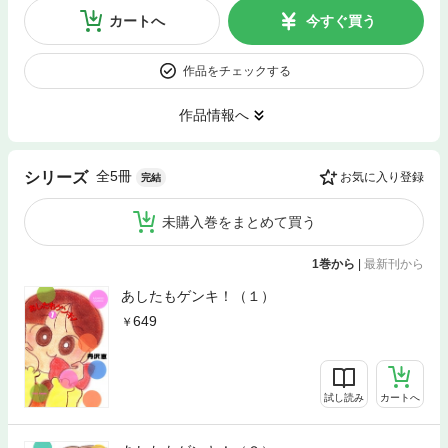
カートへ
今すぐ買う
作品をチェックする
作品情報へ
全5冊
シリーズ
お気に入り登録
完結
未購入巻をまとめて買う
1巻から
|
最新刊から
あしたもゲンキ！（１）
649
試し読み
カートへ