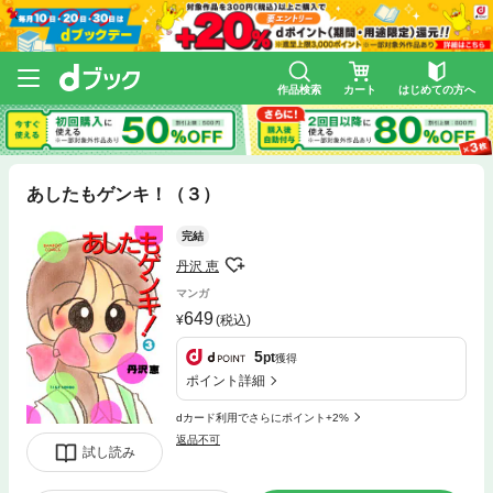
作品検索
カート
はじめての方へ
あしたもゲンキ！（３）
完結
丹沢 恵
マンガ
649
(税込)
5
pt
獲得
ポイント詳細
dカード利用でさらにポイント+2%
返品不可
試し読み