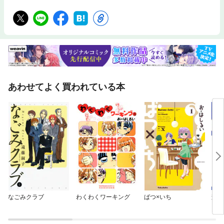
あわせてよく買われている本
なごみクラブ
わくわくワーキング
ばつ×いち
森田