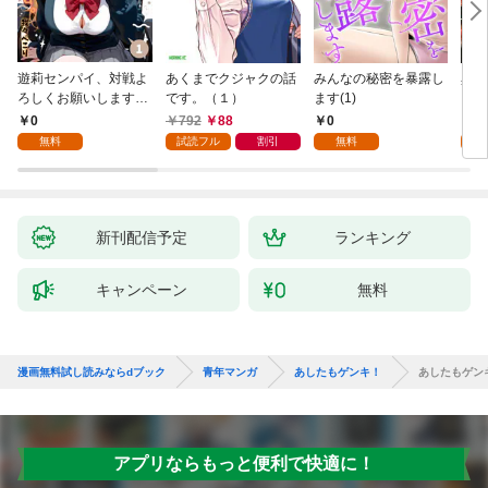
遊莉センパイ、対戦よ
あくまでクジャクの話
みんなの秘密を暴露し
異世
ろしくお願いします。
です。（１）
ます(1)
1
0
792
88
0
7
無料
試読フル
割引
無料
試
新刊配信予定
ランキング
キャンペーン
無料
漫画無料試し読みならdブック
青年マンガ
あしたもゲンキ！
あしたもゲン
アプリならもっと便利で快適に！