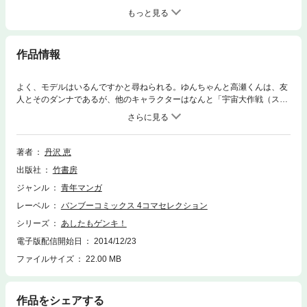
もっと見る
作品情報
よく、モデルはいるんですかと尋ねられる。ゆんちゃんと高瀬くんは、友
人とそのダンナであるが、他のキャラクターはなんと「宇宙大作戦（スタ
ートレック１）」である。（作者）
著者
丹沢 恵
出版社
竹書房
ジャンル
青年マンガ
レーベル
バンブーコミックス 4コマセレクション
シリーズ
あしたもゲンキ！
電子版配信開始日
2014/12/23
ファイルサイズ
22.00 MB
作品をシェアする