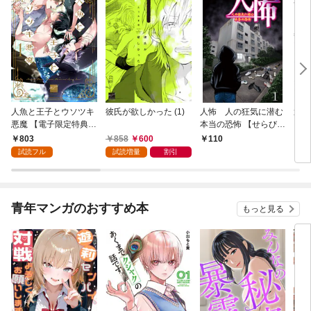
人魚と王子とウソツキ
彼氏が欲しかった (1)
人怖 人の狂気に潜む
運送
悪魔 【電子限定特典付
本当の恐怖 【せらびぃ
イバ
き】(1)
連載版】１
いト
803
858
600
110
1
【せ
試読フル
試読増量
割引
青年マンガのおすすめ本
もっと見る