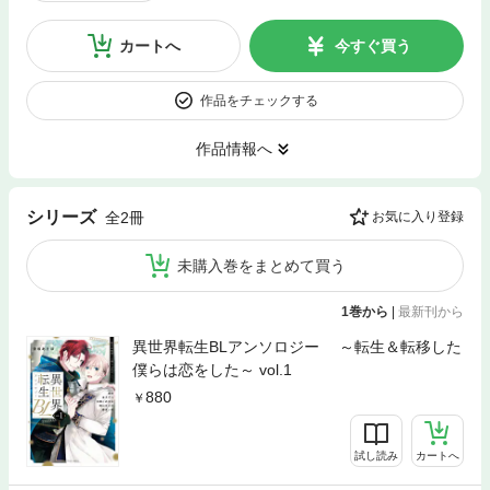
カートへ
今すぐ買う
作品をチェックする
作品情報へ
シリーズ
全2冊
お気に入り登録
未購入巻をまとめて買う
1巻から
|
最新刊から
異世界転生BLアンソロジー ～転生＆転移した
僕らは恋をした～ vol.1
880
試し読み
カートへ