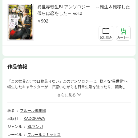
異世界転生BLアンソロジー ～転生＆転移した
僕らは恋をした～ vol.2
902
試し読み
カートへ
作品情報
「この世界だけでは物足りない」このアンソロジーは、様々な“異世界”へ
転生したキャラクターが、戸惑いながらも日常生活を送ったり、冒険した
り――…そして、たくさん恋をする1冊です。【 執筆者ラインナップ 】co
ver illustration＆essay香坂あきほcomics渦井……報われない当て馬だった
のに今回の転生では違うようです五頭こめまる……ホラーゲームに転生し
たらチート美人と会いました金子アコ……中身おっさんなオレが、砂漠の
著者
フルール編集部
王子と灼熱の恋！？晴山日々子……まおトリ。～犬たらしおじさんが最強
出版社
KADOKAWA
魔王を手懐けたようです～藤谷一帆……異世界嫁取り奇譚～ 狐の縁結び
～
ジャンル
BLマンガ
レーベル
フルールコミックス