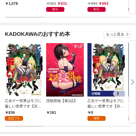
アンソロジー
902
631
990
693
9
1,078
割引
割引
KADOKAWAのおすすめ本
もっと見る
乙女ゲー世界はモブに
淫獄団地【第1話】
乙女ゲー世界はモブに
私、
厳しい世界です【共和
厳しい世界です【共和
をテ
国編】 ０１
国編】【分冊版】 1
パイ
836
0
0
181
を頑
試読フル
無料
版】