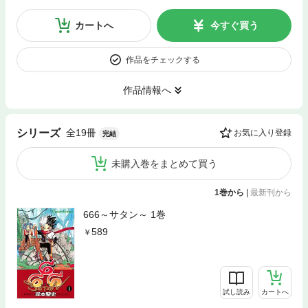
カートへ
今すぐ買う
作品をチェックする
作品情報へ
全19冊
シリーズ
お気に入り登録
完結
未購入巻をまとめて買う
1巻から
|
最新刊から
666～サタン～ 1巻
589
試し読み
カートへ