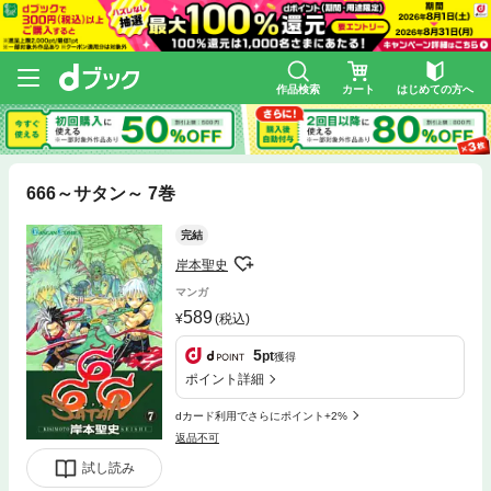
作品検索
カート
はじめての方へ
666～サタン～ 7巻
完結
岸本聖史
マンガ
589
(税込)
5
pt
獲得
ポイント詳細
dカード利用でさらにポイント+2%
返品不可
試し読み