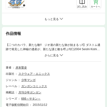
試し読み
カートへ
もっと見る
作品情報
【二つのカバラ、新たな敵!! ジオ達の新たな旅が始まるっ!!】ダストム遺
跡で発見した神秘の遺産が、新たな謎と敵を呼ぶ!!(C)2004 Seishi Kishimo
to
著者
岸本聖史
出版社
スクウェア・エニックス
ジャンル
少年マンガ
レーベル
ガンガンコミックス
掲載誌
月刊少年ガンガン
シリーズ
666～サタン～
電子版配信開始日
2015/11/12