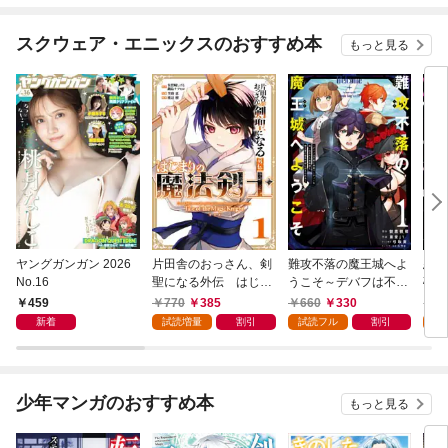
スクウェア・エニックスのおすすめ本
もっと見る
ヤングガンガン 2026
片田舎のおっさん、剣
難攻不落の魔王城へよ
悪役
No.16
聖になる外伝 はじま
うこそ～デバフは不要
破滅
りの魔法剣士 1巻
と勇者パーティーを追
叩き
459
770
385
660
330
7
い出された黒魔導士、
つの
新着
試読増量
割引
試読フル
割引
試
魔王軍の最高幹部に迎
から
えられる～ １巻
にな
ク）
少年マンガのおすすめ本
もっと見る