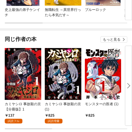
史上最強の弟子ケンイ
無職転生 ～異世界行っ
ブルーロック
幻想
チ
たら本気だす～
継承
同じ作者の本
もっと見る
カミヤシロ 事故殺の京
カミヤシロ 事故殺の京
モンスターの医者 (1)
ブレ
【分冊版】1
(1)
（１
137
825
825
5
試読フル
試読増量