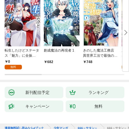
転生したけどステータ
創成魔法の再現者 1
きのした魔法工務店
王位
ス「魅力」に全振
異世界工法で最強の家
兆候
り！？(1)
づくりを（コミック）
入れ
0
0
682
748
１
る。
無料
新刊配信予定
ランキング
キャンペーン
無料
漫画無料試し読みならdブック
少年マンガ
666～サタン～
666～サタン～ 