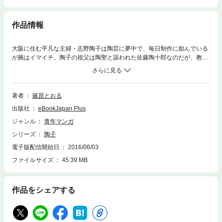
作品情報
大阪に住む平凡な主婦・志野陶子は陶芸に夢中で、毎日制作に励んでいる
が腕はイマイチ。陶子の祖父は陶聖と謳われた佐藤陶十郎なのだが、教え
を受ける前に亡くなってしまい、陶子は独力で陶芸を学ぶことに。いつか
個展を開くことを目指し、孤軍奮闘する彼女のハートフルな成長物語!!祖
父の形見の登窯が売られることに!?それを阻止するには陶子の作品が民芸
展で入賞しなければならないのだが…。陶子の陶芸への道、感動の完結！
著者
篠原とおる
出版社
eBookJapan Plus
ジャンル
青年マンガ
シリーズ
陶子
電子版配信開始日
2016/06/03
ファイルサイズ
45.39 MB
作品をシェアする