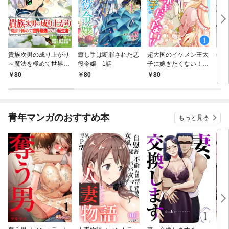
貴族次男の成り上がり
癒し手は断罪された悪
超大国のイケメン王太
生産
～魔法を極めて世界最
役令嬢 1話
子に嫁ぎたくない！！
して
強になった転生者～
1話
も作
80
80
80
8
1話
パー
いま
青年マンガのおすすめ本
もっと見る