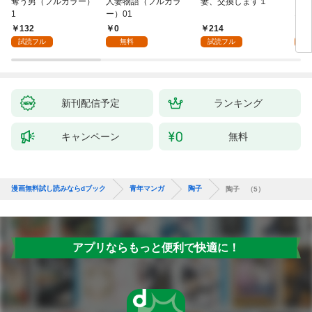
奪う男（フルカラー）
人妻物語（フルカラ
妻、交換します１
ごめ
1
ー）01
ない
132
0
214
1
試読フル
無料
試読フル
試
新刊配信予定
ランキング
キャンペーン
無料
漫画無料試し読みならdブック
青年マンガ
陶子
陶子 （5）
アプリならもっと便利で快適に！