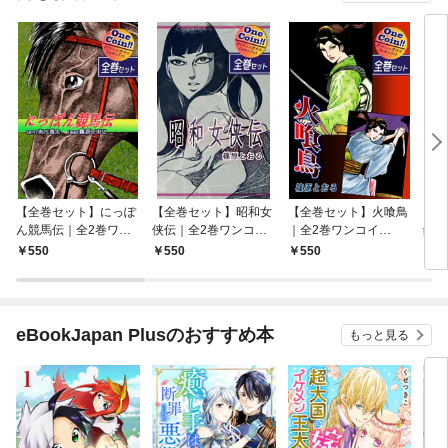
【全巻セット】にっぽ
【全巻セット】昭和女
【全巻セット】火喰鳥
【全
ん競馬伝｜全2巻ワン
侠伝｜全2巻ワンコイ
｜全2巻ワンコイ
鑑識
コイン！！
ン！！
ン！！
ンコ
550
550
550
5
eBookJapan Plusのおすすめ本
もっと見る