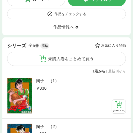
作品をチェックする
作品情報へ
全5冊
シリーズ
お気に入り登録
完結
未購入巻をまとめて買う
1巻から
|
最新刊から
陶子 （1）
330
カートへ
陶子 （2）