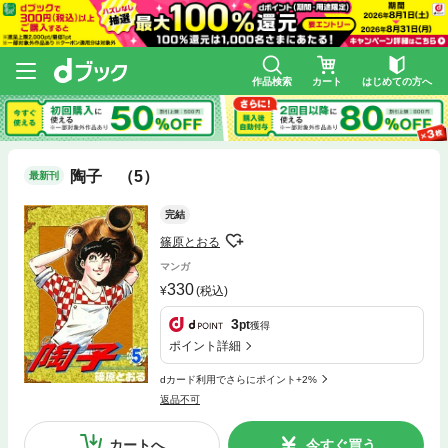
作品検索
カート
はじめての方へ
陶子 （5）
最新刊
完結
篠原とおる
マンガ
330
(税込)
3
pt
獲得
ポイント詳細
dカード利用でさらにポイント+2%
返品不可
カートへ
今すぐ買う