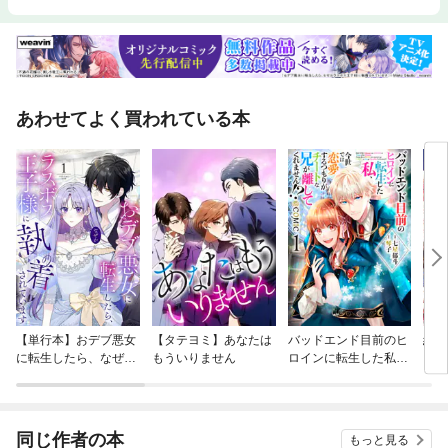
あわせてよく買われている本
【単行本】おデブ悪女
【タテヨミ】あなたは
バッドエンド目前のヒ
結界
に転生したら、なぜか
もういりません
ロインに転生した私、
ラスボス王子様に執着
今世では恋愛するつも
されています
りがチートな兄が離し
てくれません！？@C
OMIC
同じ作者の本
もっと見る